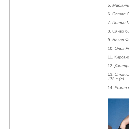
5.
Маріанн
6.
Остап 
7.
Петро 
8. Сяйво бі
9.
Назар 
10.
Олег 
11. Кирсан
12.
Дмитр
13.
Стані
176 с.(п)
14.
Роман