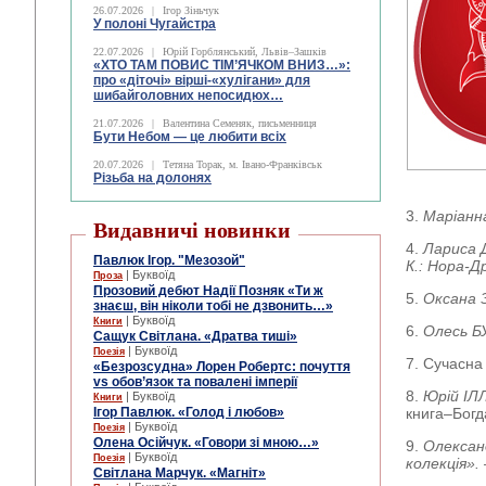
26.07.2026
|
Ігор Зіньчук
У полоні Чугайстра
22.07.2026
|
Юрій Горблянський, Львів–Зашків
«ХТО ТАМ ПОВИС ТІМ’ЯЧКОМ ВНИЗ…»:
про «діточі» вірші-«хулігани» для
шибайголовних непосидюх…
21.07.2026
|
Валентина Семеняк, письменниця
Бути Небом ― це любити всіх
20.07.2026
|
Тетяна Торак, м. Івано-Франківськ
Різьба на долонях
3.
Маріанн
Видавничі новинки
4.
Лариса
Павлюк Ігор. "Мезозой"
К.: Нора-Др
| Буквоїд
Проза
Прозовий дебют Надії Позняк «Ти ж
5.
Оксана
знаєш, він ніколи тобі не дзвонить…»
| Буквоїд
Книги
6.
Олесь 
Сащук Світлана. «Дратва тиші»
| Буквоїд
Поезія
7. Сучасна 
«Безрозсудна» Лорен Робертс: почуття
vs обов’язок та повалені імперії
8.
Юрій І
| Буквоїд
Книги
Ігор Павлюк. «Голод і любов»
книга–Богд
| Буквоїд
Поезія
Олена Осійчук. «Говори зі мною…»
9.
Олекса
| Буквоїд
Поезія
колекція».
Світлана Марчук. «Магніт»