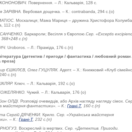
д КОНОНОВИЧ.
Повернення. – Л.: Кальварія, 128 с.
ія ЗАРІВНА.
Вербовая дощечка. – К.: contrabanda, 294 с.(о)
МАТІОС.
Москалиця; Мама Мариця – дружина Христофора Колумба
а, 112 с.(п)
 САНЧЕНКО.
Баркароли; Весілля з Європою.
Сер. «Exceptis excipiend
 368+248 с.(п)
СИЧ.
Uroboros. – Л.: Піраміда, 176 с.(п)
ітература (детектив / пригоди / фантастика / любовний роман 
 проза)
ир ЄШКІЛЄВ, Олег ГУЦУЛЯК.
Адепт. – Х.: Книжковий «Клуб сімейн
240 с.(п)
ШКЛЯР.
Ключ. – Л.: Кальварія, 192 с.(о)
 КОЖЕЛЯНКО.
Чужий. – Л.: Кальварія, 176 (о)
айон ОЛДІ.
Розповіді очевидців, або Архів нагляду нагляду сімох.
Сер
ка майстерня фантастики». – К.:
Грані-Т
, 160 с.(п)
та Сергій ДЯЧЕНКИ.
Крило.
Сер. «Українська майстерня
и». – К.:
Грані-Т
, 232 с.(п)
ОРНОГУЗ.
Воскреслий із мертвих.
Сер. «Детектив. Пригоди.