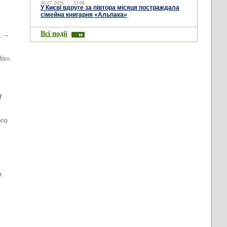
30.07.2026
|
13:08
У Києві вдруге за півтора місяця постраждала
сімейна книгарня «Альпака»
Всі події
. –
is».
/
ого
.