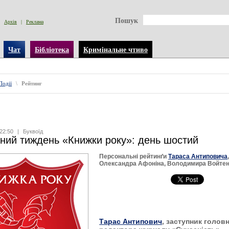
Пошук
Архів
|
Реклама
Чат
Бібліотека
Кримінальне чтиво
Події
\
Рейтинг
22:50
|
Буквоїд
ний тиждень «Книжки року»: день шостий
Персональні рейтинґи
Тараса Антиповича
Олександра Афоніна, Володимира Войте
Тарас Антипович
, заступник
голов