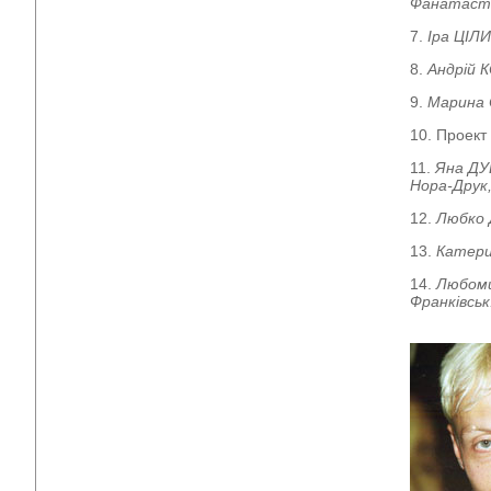
Фанатастик
7.
Іра ЦІЛ
8.
Андрій
9.
Марина
10. Проект
11.
Яна Д
Нора-Друк,
12.
Любко
13.
Катери
14.
Любом
Франківськ: