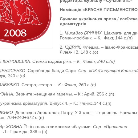
редактора журналу «Сучасність»
Номінація «КРАСНЕ ПИСЬМЕНСТВО
Сучасна українська проза / есеїстка
драматургія
1.
Михайло БРИНИХ.
Шахмати для диб
Роман-посібник. – К.: Факт, 144 с.(п)
2.
ІЗДРИК.
Флешка. – Івано-Франківсь
Лілея-НВ, 148 с.(о)
а КІЯНОВСЬКА.
Стежка вздовж ріки.
– К.: Факт, 240 с.(п)
 ДЕНИСЕНКО.
Сарабанда банди Сари.
Сер. «ПК /Популярні Книжки/
ук, 240 с.(о)
 ЗАБУЖКО.
Сестро, сестро.
– К.: Факт, 260 с.(п)
БУЗИНА.
Верните женщинам гаремы. – К.: Арий, 256 с.(п)
українська драматургія. Випуск 4. – К.: Фенікс,344 с.(п)
ЛЛЄНКО.
Доповідна Апостолові Петру. У 3-х кн. – Тернопіль: Навчаль
ан, 704+240+672 с.(п)
ндр ЖОВНА.
Її тіло пахло зимовими яблуками.
Сер. «Приватна
 –
Л.: Піраміда, 388 с.(п)