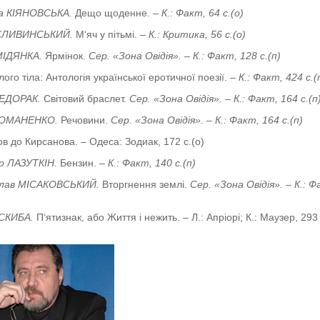
а КІЯНОВСЬКА.
Дещо щоденне.
– К.: Факт, 64 с.(о)
СЛИВИНСЬКИЙ.
М‘яч у пітьмі.
– К.: Критика, 56 с.(о)
МІДЯНКА.
Ярмінок.
Сер. «Зона Овідія». – К.: Факт, 128 с.(п)
лого тіла: Антологія української еротичної поезії.
– К.: Факт, 424 с.(
ФЕДОРАК.
Світовий браслет.
Сер. «Зона Овідія». – К.: Факт, 164 с.(п
РОМАНЕНКО.
Речовини.
Сер. «Зона Овідія». – К.: Факт, 164 с.(п)
ов до Кирсанова. – Одеса: Зодиак, 172 с.(о)
о ЛАЗУТКІН.
Бензин.
– К.: Факт, 140 с.(п)
слав МІСАКОВСЬКИЙ.
Вторгнення землі.
Сер. «Зона Овідія». – К.: Ф
 СКИБА.
П‘ятизнак, або Життя і нежить. – Л.: Апріорі; К.: Маузер, 293 