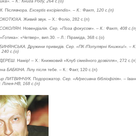
а». – К.: Книга Роду, 264 с.(о)
ИК.
Післявчора.
Exceptis excipiendis». – К.: Факт, 120 с.(п)
 КОКОТЮХА.
Живий звук. – Х.: Фоліо, 282 с.(п)
 СОКОЛЯН.
Новендіалія.
Сер. «Поза фокусом».
– К.: Факт, 408 с.(п
 «Ґотика»: «Четвер», вип.30.
–
Л.: Піраміда, 368 с.(о)
УБИНЯНСЬКА.
Дружини привидів.
Сер. «ПК /Популярні Книжки/». – К.
 240 с.(о)
 ДЕРЕШ.
Намір! – Х.: Книжковий «Клуб сімейного дозвілля», 272 с.(п
на БАБКІНА.
Лілу після тебе. – К.: Факт, 120 с.(п)
ир ЛИТВИНЧУК.
Подорожатор.
Сер. «Аґресивна бібліофілія». – Іван
 Лілея-НВ, 168 с.(п)