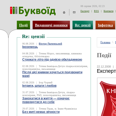
08 серпня 2026, 02:23
Експорт
|
RSS
|
Контакти
|
Події
Видавничі новинки
Re: цензії
Інфотека
Re: цензії
Головна
\
06.08.2026
|
Віктор Палинський
Іноземець
Події
04.08.2026
|
Тетяна Мороз, письменниця, книжкова
оглядачка, бібліотекарка
Строкате літо під однією обкладинкою
02.08.2026
|
Тетяна Іваніцька-Дячун лікарка-психіатриня,
22.12.2008
|
психотерапевтка, письменниця
Експерт
Після цієї книжки хочеться подзвонити
мамі
02.08.2026
|
Ігор Чорний
Інтриги, шпаги і любов
31.07.2026
|
Тетяна Іваніцька-Дячун, лікарка-
психіатриня, PhD, психотерапевтка, письменниця
Закохатися в життя — означає
повернутися до себе
29.07.2026
|
Тетяна Торак, м. Івано-Франківськ
Без миті немає вічности