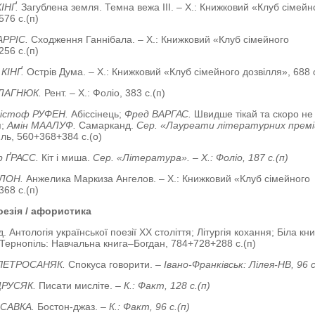
КІНҐ.
Загублена земля. Темна вежа ІІІ. – Х.: Книжковий «Клуб сімейн
576 с.(п)
АРРІС.
Сходження Ганнібала. – Х.: Книжковий «Клуб сімейного
256 с.(п)
 КІНҐ.
Острів Дума. – Х.: Книжковий «Клуб сімейного дозвілля», 688 с
АЛАГНЮК.
Рент.
– Х.: Фоліо, 383 с.(п)
рістоф РУФЕН.
Абіссінець;
Фред ВАРГАС.
Швидше тікай та скоро не
я;
Амін МААЛУФ.
Самарканд.
Сер. «Лауреати літературних прем
яль, 560+368+384 с.(о)
р ҐРАСС.
Кіт і миша.
Сер. «Література». – Х.: Фоліо, 187 с.(п)
ОЛОН.
Анжелика Маркиза Ангелов. – Х.: Книжковий «Клуб сімейного
368 с.(п)
оезія / афористика
. Антологія української поезії ХХ століття; Літургія кохання; Біла кн
 Тернопіль: Навчальна книга–Богдан, 784+728+288 с.(п)
 ПЕТРОСАНЯК.
Спокуса говорити.
– Івано-Франківськ: Лілея-НВ, 96 с
ДРУСЯК.
Писати мисліте.
– К.: Факт, 128 с.(п)
 САВКА.
Бостон-джаз.
– К.: Факт, 96 с.(п)