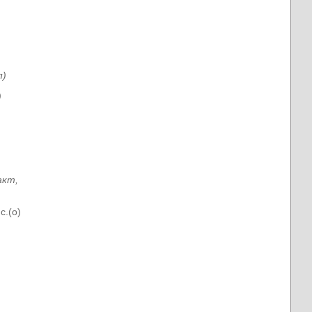
п)
)
акт,
с.(о)