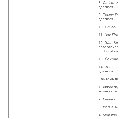
8.
Стівен 
дозвілля», 
9.
Томас Г
дозвілля», 
10.
Стівен
11.
Чак П
12.
Жан-К
повертайс
К.: Пор-Ро
13.
Ґюнте
14.
Анн Г
дозвілля», 
Сучасна п
1. Дивоовид
кохання. –
2.
Галина
3.
Іван АН
4.
Мар‘яна