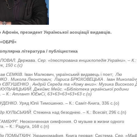
 Афонін, президент Української асоціації видавців.
 «ОБРІЇ»
опулярна література / публіцистика
АПОВАЛ.
Держава.
Сер. «Ілюстрована енциклопедія України». – К.:
к, 150 с.(с)
ав СЕМКІВ
. Іван Малкович, український видавець і поет;
Лю
КО . Микола Леонтович;
Лариса БРЮХОВЕЦЬКА . Іван Миколайч
 ЄВТУШЕНКО . Андрій Середа та «Кому вниз»: Музика Високого Д
 КУЛЬЧИЦЬКИЙ. Джеймс Мейс.
«Бібліотека української родини
. – К.: Атлант ЮЕмСі, 63+63+63+63+63 с.(о)
РУДЕНКО.
Уряд Юлії Тимошенко. – К.: Саміт-Книга, 336 с.(о)
ндр КУЛЬСЬКИЙ.
Стежина над безоднею. – К.: Всесвіт, 296 с.(п)
ГАМБУРГ.
Неоконченная симфония. О музыке в жизни одного
. – К.: Радуга, 168 с.(п)
ндр ПОМЫТКИН.
Украиномафия. Книга первая: Система.
Сер. «Маф