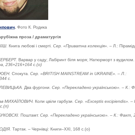
ипович
.
Фото К. Родика
арубіжна проза / драматургія
КІШ.
Книга любові і смерті.
Сер. «Приватна колекція». –
Л.: Пірамід
 ГЕРБЕРТ.
Варвар у саду; Лабіринт біля моря; Натюрморт з вудилом
ра, 236+216+164 с.(о)
‘ЮЕН.
Спокута.
Сер. «BRITISH MAINSTREAM in UKRAINE». – Л.:
344 с.
 ЛЕВИЦЬКА.
Два фургони.
Сер. «Перекладено українською».
– К.: 
лав МИХАЇЛОВИЧ.
Коли цвіли гарбузи.
Сер. «Exceptis excipiendis». – 
с.(п)
БУКОВСКІ.
Поштамт.
Сер. «Перекладено українською».
– К.: Факт, 
 ОДІЯ.
Тартак. – Чернівці: Книги–ХХІ, 168 с.(о)