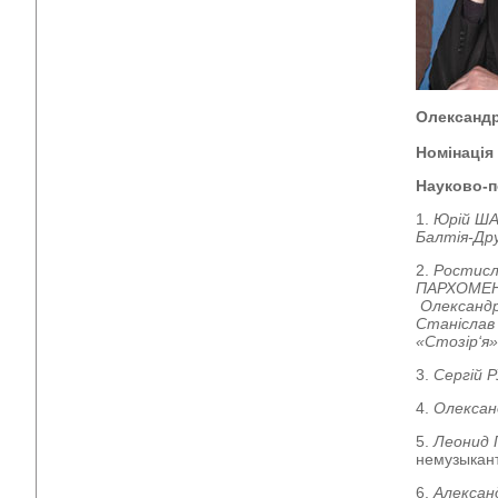
Олександр
Номінація
Науково-п
1.
Юрій Ш
Балтія-Дру
2.
Ростисл
ПАРХОМЕН
Олександр
Станіслав
«Стозір‘я»
3.
Сергій 
4.
Олекса
5.
Леонид 
немузыканта
6.
Алекса