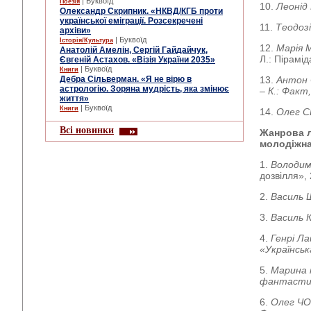
| Буквоїд
Поезія
10.
Леоні
Олександр Скрипник. «НКВД/КГБ проти
української еміграції. Розсекречені
11.
Теодоз
архіви»
| Буквоїд
Історія/Культура
12.
Марія 
Анатолій Амелін, Сергій Гайдайчук,
Л.: Пірамід
Євгеній Астахов. «Візія України 2035»
| Буквоїд
Книги
Дебра Сільверман. «Я не вірю в
13.
Антон
астрологію. Зоряна мудрість, яка змінює
– К.: Факт,
життя»
| Буквоїд
Книги
14.
Олег 
Всі новинки
Жанрова л
молодіжна
1.
Володим
дозвілля», 
2.
Василь 
3.
Василь
4.
Генрі Л
«Українсь
5.
Марина 
фантастик
6.
Олег Ч