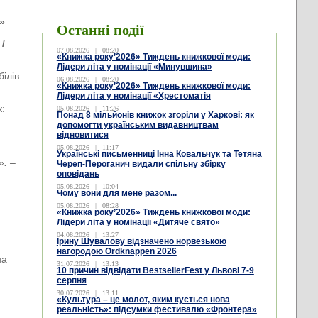
»
Останні події
 /
07.08.2026
|
08:20
«Книжка року’2026» Тиждень книжкової моди:
Лідери літа у номінації «Минувшина»
ілів.
06.08.2026
|
08:20
«Книжка року’2026» Тиждень книжкової моди:
Лідери літа у номінації «Хрестоматія
к:
05.08.2026
|
11:26
Понад 8 мільйонів книжок згоріли у Харкові: як
допомогти українським видавництвам
відновитися
05.08.2026
|
11:17
Українські письменниці Інна Ковальчук та Тетяна
». –
Череп-Пероганич видали спільну збірку
оповідань
05.08.2026
|
10:04
Чому вони для мене разом...
05.08.2026
|
08:28
«Книжка року’2026» Тиждень книжкової моди:
Лідери літа у номінації «Дитяче свято»
04.08.2026
|
13:27
Ірину Шувалову відзначено норвезькою
нагородою Ordknappen 2026
на
31.07.2026
|
13:13
10 причин відвідати BestsellerFest у Львові 7-9
серпня
30.07.2026
|
13:11
«Культура – це молот, яким кується нова
реальність»: підсумки фестивалю «Фронтера»