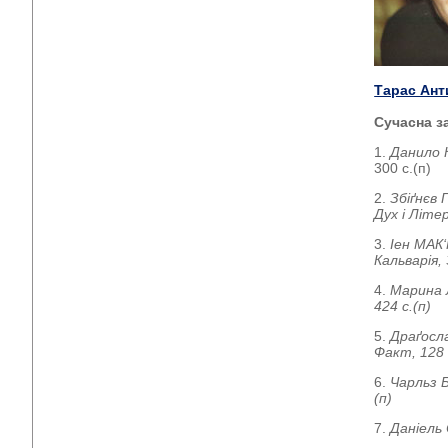
Тарас Ант
Сучасна з
1.
Данило 
300 с.(п)
2.
Збіґнєв
Дух і Літе
3.
Іен МАК
Кальварія, 
4.
Марина
424 с.(п)
5.
Драґос
Факт, 128 
6.
Чарльз 
(п)
7.
Даніель