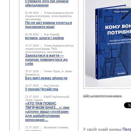
Строкате літо під однією
обкладинкою
02.08.2026
|
Тетяна Іваніцька-Дячун
лікарка-психіатриня, психотерапевтка,
письменниця
Після цієї книжки хочеться
подзвонити мамі
02.08.2026
|
Ігор Чорний
Інтриги, шпаги і любов
31.07.2026
|
Тетяна Іваніцька-Дячун,
лікарка-психіатриня, PhD,
психотерапевтка, письменниця
Закохатися в життя —
означає повернутися до
себе
29.07.2026
|
Тетяна Торак, м. Івано-
Франківськ
Без миті немає вічности
26.07.2026
|
Ігор Зіньчук
У полоні Чугайстра
військовополоненими.
22.07.2026
|
Юрій Горблянський,
Львів–Зашків
«ХТО ТАМ ПОВИС
ТІМ’ЯЧКОМ ВНИЗ…»: про
«діточі» вірші-«хулігани»
для шибайголовних
непосидюх…
21.07.2026
|
Валентина Семеняк,
У своїй новій книжці
Пет
письменниця