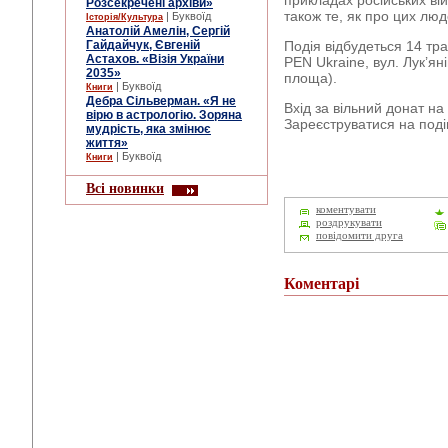
прикладах російських вій
Розсекречені архіви»
також те, як про цих лю
| Буквоїд
Історія/Культура
Анатолій Амелін, Сергій
Гайдайчук, Євгеній
Подія відбудеться 14 тра
Астахов. «Візія України
PEN Ukraine, вул. Лук’ян
2035»
площа).
| Буквоїд
Книги
Дебра Сільверман. «Я не
Вхід за вільний донат на
вірю в астрологію. Зоряна
Зареєструватися на под
мудрість, яка змінює
життя»
| Буквоїд
Книги
Всі новинки
коментувати
роздрукувати
повідомити друга
Коментарі