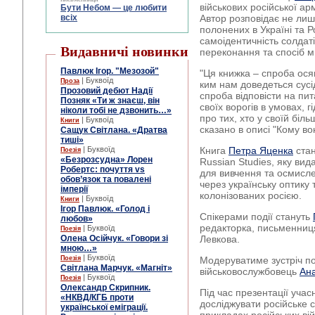
військових російської арм
Бути Небом ― це любити
всіх
Автор розповідає не ли
полонених в Україні та Р
самоідентичність солдатів
Видавничі новинки
переконання та спосіб 
Павлюк Ігор. "Мезозой"
"Ця книжка – спроба осяг
| Буквоїд
Проза
ким нам доведеться сусі
Прозовий дебют Надії
спроба відповісти на пи
Позняк «Ти ж знаєш, він
своїх ворогів в умовах, 
ніколи тобі не дзвонить…»
про тих, хто у своїй біл
| Буквоїд
Книги
сказано в описі "Кому во
Сащук Світлана. «Дратва
тиші»
| Буквоїд
Книга
Петра Яценка
стан
Поезія
«Безрозсудна» Лорен
Russian Studies, яку ви
Робертс: почуття vs
для вивчення та осмисле
обов’язок та повалені
через українську оптику 
імперії
колонізованих росією.
| Буквоїд
Книги
Ігор Павлюк. «Голод і
Спікерами події стануть
любов»
редакторка, письменниц
| Буквоїд
Поезія
Олена Осійчук. «Говори зі
Левкова
.
мною…»
| Буквоїд
Поезія
Модеруватиме зустріч пое
Світлана Марчук. «Магніт»
військовослужбовець
Ана
| Буквоїд
Поезія
Олександр Скрипник.
Під час презентації уча
«НКВД/КГБ проти
досліджувати російське с
української еміграції.