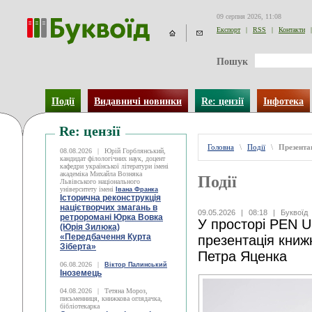
09 серпня 2026, 11:08
Експорт
|
RSS
|
Контакти
|
Пошук
Події
Видавничі новинки
Re: цензії
Інфотека
Re: цензії
Головна
\
Події
\
Презентац
08.08.2026
|
Юрій Горблянський,
кандидат філологічних наук, доцент
кафедри української літератури імені
академіка Михайла Возняка
Події
Львівського національного
університету імені
Івана Франка
Історична реконструкція
націєтворчих змагань в
09.05.2026
|
08:18
|
Буквоїд
ретроромані Юрка Вовка
У просторі PEN U
(Юрія Зилюка)
«Передбачення Курта
презентація книж
Зіберта»
Петра Яценка
06.08.2026
|
Віктор Палинський
Іноземець
04.08.2026
|
Тетяна Мороз,
письменниця, книжкова оглядачка,
бібліотекарка