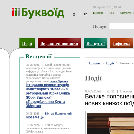
09 серпня 2026, 10:28
Експорт
|
RSS
|
Контакти
|
Пошук
Події
Видавничі новинки
Re: цензії
Інфотека
Re: цензії
Головна
\
Події
\
Книжков
08.08.2026
|
Юрій Горблянський,
кандидат філологічних наук, доцент
кафедри української літератури імені
академіка Михайла Возняка
Події
Львівського національного
університету імені
Івана Франка
Історична реконструкція
націєтворчих змагань в
08.05.2026
|
20:11
|
Буквоїд
ретроромані Юрка Вовка
Велике поповнення
(Юрія Зилюка)
«Передбачення Курта
нових книжок пої
Зіберта»
06.08.2026
|
Віктор Палинський
Іноземець
04.08.2026
|
Тетяна Мороз,
письменниця, книжкова оглядачка,
бібліотекарка