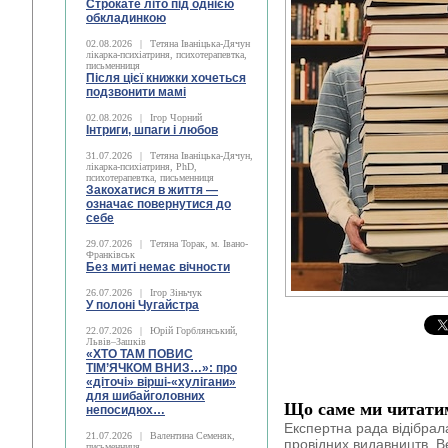
Строкате літо під однією
обкладинкою
02.08.2026
|
Тетяна Іваніцька-Дячун
лікарка-психіатриня, психотерапевтка,
письменниця
Після цієї книжки хочеться
подзвонити мамі
02.08.2026
|
Ігор Чорний
Інтриги, шпаги і любов
31.07.2026
|
Тетяна Іваніцька-Дячун,
лікарка-психіатриня, PhD,
психотерапевтка, письменниця
Закохатися в життя —
означає повернутися до
себе
29.07.2026
|
Тетяна Торак, м. Івано-
Франківськ
Без миті немає вічности
26.07.2026
|
Ігор Зіньчук
У полоні Чугайстра
22.07.2026
|
Юрій Горблянський,
Львів–Зашків
«ХТО ТАМ ПОВИС
ТІМ’ЯЧКОМ ВНИЗ…»: про
«діточі» вірші-«хулігани»
для шибайголовних
Що саме ми читати
непосидюх…
Експертна рада відібрала
21.07.2026
|
Валентина Семеняк,
провідних видавництв. В
письменниця