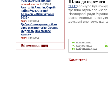
Шлях до перемоги
Розсекречені архіви»
| Буквоїд
Історія/Культура
"1+1"
>Конкурс був конку
Анатолій Амелін, Сергій
третина отримала «зелен
Гайдайчук, Євгеній
Наглядової ради Українсь
Астахов. «Візія України
розпочинається етап укл
2035»
| Буквоїд
друкарні вже готуються 
Книги
Дебра Сільверман. «Я не
вірю в астрологію. Зоряна
мудрість, яка змінює
життя»
| Буквоїд
Книги
коментувати
Всі новинки
роздрукувати
повідомити друга
Коментарі