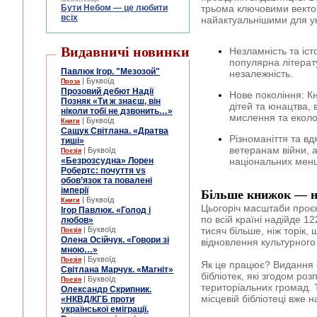
Бути Небом ― це любити
трьома ключовими вектор
всіх
найактуальнішими для ук
Видавничі новинки
Незламність та іст
популярна літерат
Павлюк Ігор. "Мезозой"
незалежність.
| Буквоїд
Проза
Прозовий дебют Надії
Нове покоління: К
Позняк «Ти ж знаєш, він
дітей та юнацтва, 
ніколи тобі не дзвонить…»
мислення та еколог
| Буквоїд
Книги
Сащук Світлана. «Дратва
Різноманіття та вд
тиші»
ветеранам війни, а
| Буквоїд
Поезія
«Безрозсудна» Лорен
національних менш
Робертс: почуття vs
обов’язок та повалені
імперії
Більше книжок — н
| Буквоїд
Книги
Цьогоріч масштаби проєкт
Ігор Павлюк. «Голод і
по всій країні надійде 12
любов»
тисяч більше, ніж торік,
| Буквоїд
Поезія
Олена Осійчук. «Говори зі
відновлення культурного
мною…»
| Буквоїд
Поезія
Як це працює? Видання 
Світлана Марчук. «Магніт»
бібліотек, які згодом роз
| Буквоїд
Поезія
територіальних громад. 
Олександр Скрипник.
місцевій бібліотеці вже
«НКВД/КГБ проти
української еміграції.