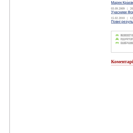
Марек Краєв
03.09.2009
|
20
Учасники Фо
15.02.2010
|
12
Повні резуль
коменту
роздрук
повідом
Коментар