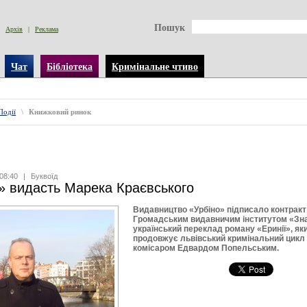
Пошук
Архів
|
Реклама
Чат
Бібліотека
Кримінальне чтиво
Події
\
Книжковий ринок
08:40
|
Буквоїд
» видасть Марека Краєвського
Видавництво «Урбіно» підписало контракт 
Громадським видавничим інститутом «Зна
український переклад роману «Еринії», як
продовжує львівський кримінальний цикл 
комісаром Едвардом Попельським.