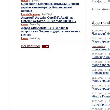
| Буквоїд
Поезія
На фото:
М
Олександр Скрипник. «НКВД/КГБ проти
української еміграції. Розсекречені
Фото: Анат
архіви»
| Буквоїд
Історія/Культура
Анатолій Амелін, Сергій Гайдайчук,
Євгеній Астахов. «Візія України 2035»
Додаткові
| Буквоїд
Книги
Дебра Сільверман. «Я не вірю в
12.09.2009
|
10
астрологію. Зоряна мудрість, яка змінює
Львівський ф
життя»
| Буквоїд
Книги
07.02.2010
|
19
Марек Краєвс
Всі новинки
письменники
Краєвський 
28.09.2009
|
14
Книгу про Ль
25.09.2009
|
08
Марек Краєвс
03.11.2009
|
11
Криваві стар
28.11.2009
|
19
Марек Краєв
11.01.2010
|
20
Марек Краєвс
22.02.2010
|
21
Німці в Поль
21.09.2009
|
13
Що доброго з
09.08.2009
|
08