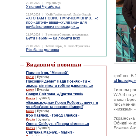
26.07.2026
|
Ігор Зіньчук
У полоні Чугайстра
22.07.2026
|
Юрій Горблянський, Львів–Зашків
«ХТО ТАМ ПОВИС ТІМ’ЯЧКОМ ВНИЗ…»:
про «діточі» вірші-«хулігани» для
шибайголовних непосидюх…
21.07.2026
|
Валентина Семеняк, письменниця
Бути Небом ― це любити всіх
20.07.2026
|
Тетяна Торак, м. Івано-Франківськ
Різьба на долонях
Видавничі новинки
Павлюк Ігор. "Мезозой"
країнах. В 
| Буквоїд
Проза
«Піраміда
Прозовий дебют Надії Позняк «Ти ж
знаєш, він ніколи тобі не дзвонить…»
Тижнем ран
| Буквоїд
Книги
Сащук Світлана. «Дратва тиші»
W.A.B на у
| Буквоїд
Поезія
в місті Бр
«Безрозсудна» Лорен Робертс: почуття
письменник
vs обов’язок та повалені імперії
книжками «
| Буквоїд
Книги
Ігор Павлюк. «Голод і любов»
Українська
| Буквоїд
Поезія
Обидві кни
Олена Осійчук. «Говори зі мною…»
Божена Ан
| Буквоїд
Поезія
Світлана Марчук. «Магніт»