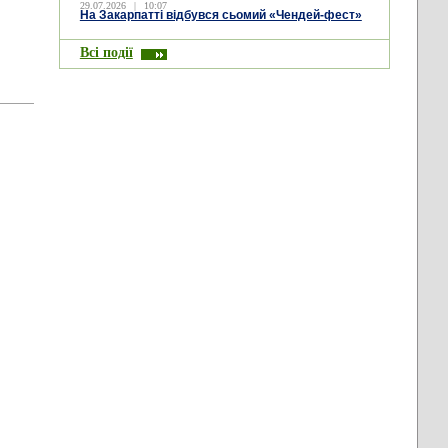
29.07.2026
|
10:07
На Закарпатті відбувся сьомий «Чендей-фест»
Всі події