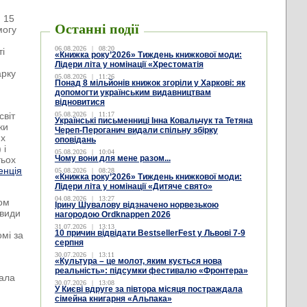
я 15
Останні події
могу
06.08.2026
|
08:20
ті
«Книжка року’2026» Тиждень книжкової моди:
Лідери літа у номінації «Хрестоматія
арку
05.08.2026
|
11:26
Понад 8 мільйонів книжок згоріли у Харкові: як
допомогти українським видавництвам
відновитися
світ
05.08.2026
|
11:17
Українські письменниці Інна Ковальчук та Тетяна
ки
Череп-Пероганич видали спільну збірку
их
оповідань
 і
05.08.2026
|
10:04
Чому вони для мене разом...
тьох
енція
05.08.2026
|
08:28
«Книжка року’2026» Тиждень книжкової моди:
Лідери літа у номінації «Дитяче свято»
04.08.2026
|
13:27
ом
Ірину Шувалову відзначено норвезькою
ивиди
нагородою Ordknappen 2026
31.07.2026
|
13:13
10 причин відвідати BestsellerFest у Львові 7-9
мі за
серпня
30.07.2026
|
13:11
«Культура – це молот, яким кується нова
.
реальність»: підсумки фестивалю «Фронтера»
лала
30.07.2026
|
13:08
У Києві вдруге за півтора місяця постраждала
сімейна книгарня «Альпака»