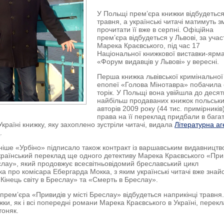
У Польщі прем’єра книжки відбудетьс
травня, а українські читачі матимуть з
прочитати її вже в серпні. Офіційна
прем’єра відбудеться у Львові, за учас
Марека Краєвського, під час 17
Національної книжкової виставки-ярм
«Форум видавців у Львові» у вересні.
Перша книжка львівської кримінальної
епопеї «Голова Мінотавра» побачила 
торік. У Польщі вона увійшла до десят
найбільш продаваних книжок польськ
авторів 2009 року (44 тис. примірників)
права на її переклад придбали в бага
Україні книжку, яку захоплено зустріли читачі, видала
Літературна аг
»
.
іше «Урбіно» підписало також контракт із варшавським видавництв
країнський переклад ще одного детективу Марека Краєвського «Пр
еслау», який продовжує всесвітньовідомий бреславський цикл
а про комісара Ебергарда Мокка, з яким українські читачі вже знайо
Кінець світу в Бреслау» та «Смерть в Бреслау».
 прем’єра «Привидів у місті Бреслау» відбудеться наприкінці травня
жки, як і всі попередні романи Марека Краєвського в Україні, перек
тоняк.