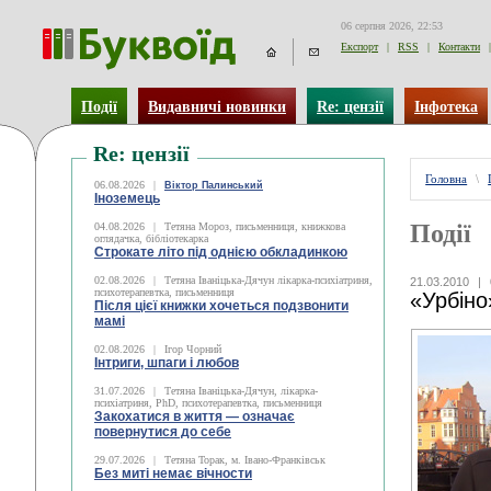
06 серпня 2026, 22:53
Експорт
|
RSS
|
Контакти
|
Події
Видавничі новинки
Re: цензії
Інфотека
Re: цензії
Головна
\
06.08.2026
|
Віктор Палинський
Іноземець
Події
04.08.2026
|
Тетяна Мороз, письменниця, книжкова
оглядачка, бібліотекарка
Строкате літо під однією обкладинкою
02.08.2026
|
Тетяна Іваніцька-Дячун лікарка-психіатриня,
21.03.2010
|
психотерапевтка, письменниця
«Урбіно
Після цієї книжки хочеться подзвонити
мамі
02.08.2026
|
Ігор Чорний
Інтриги, шпаги і любов
31.07.2026
|
Тетяна Іваніцька-Дячун, лікарка-
психіатриня, PhD, психотерапевтка, письменниця
Закохатися в життя — означає
повернутися до себе
29.07.2026
|
Тетяна Торак, м. Івано-Франківськ
Без миті немає вічности