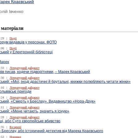
арек Краєвський
олій Івченко
 матеріали
:29
|
Події
орум видавців у персонах. ФОТО
:06
|
Події
ький у Електронній бібліотеці
Марек
:33
|
Літературний дайджест
вів писав, ходячи підворітнями, – Марек Краєвський
:30
|
Літературний дайджест
ький: «Мої, іноді драстичні й брутальні, книжки полюбляють читати жінки»
:16
|
Літературний дайджест
ольвівські пригоди
:24
|
Літературний дайджест
ський, «Смерть у Бреслау». Видавництво «Нора-Друк»
:11
|
Літературний дайджест
ький: «Мене читають, значить я існую»
:28
|
Літературний дайджест
щі, або Суто європейське вбивство
:35
|
Re:цензії
 Бреслау, або історичний детектив від Марека Краєвського
:53
|
Новинки