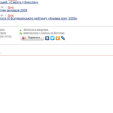
ський. «Смерть у Бреслау»
:16
|
Події
руму видавців 2009
:45
|
Події
тати XІ Всеукраїнського рейтингу «Книжка року ’2009»
вати
зберегти в закладках
увати
використати у блогах та форумах
ити друга
Поділитися…
і