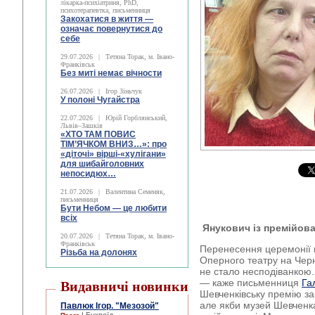
лікарка-психіатриня, PhD,
психотерапевтка, письменниця
Закохатися в життя —
означає повернутися до
себе
29.07.2026
|
Тетяна Торак, м. Івано-
Франківськ
Без миті немає вічности
26.07.2026
|
Ігор Зіньчук
У полоні Чугайстра
22.07.2026
|
Юрій Горблянський,
Львів–Зашків
«ХТО ТАМ ПОВИС
ТІМ’ЯЧКОМ ВНИЗ…»: про
«діточі» вірші-«хулігани»
для шибайголовних
непосидюх…
21.07.2026
|
Валентина Семеняк,
письменниця
Бути Небом ― це любити
всіх
Янукович із премійов
20.07.2026
|
Тетяна Торак, м. Івано-
Франківськ
Перенесення церемонії в
Різьба на долонях
Оперного театру на Черн
не стало несподіванкою.
— каже письменниця
Га
Видавничі новинки
Шевченківську премію з
але якби музей Шевченка
Павлюк Ігор. "Мезозой"