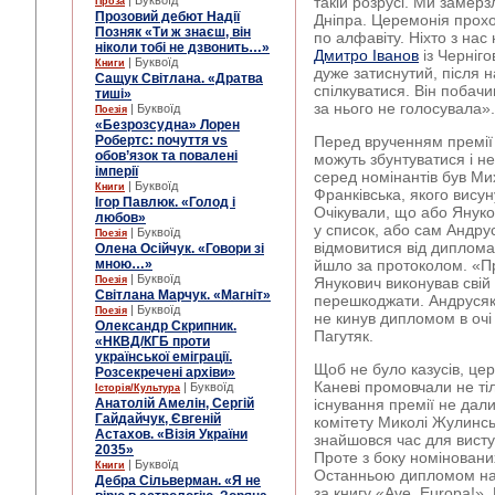
| Буквоїд
такій розрусі. Ми замерз
Проза
Прозовий дебют Надії
Дніпра. Церемонія прох
Позняк «Ти ж знаєш, він
по алфавіту. Ніхто з нас
ніколи тобі не дзвонить…»
Дмитро Іванов
із Черніго
| Буквоїд
Книги
дуже затиснутий, після 
Сащук Світлана. «Дратва
спілкуватися. Він побачи
тиші»
за нього не голосувала».
| Буквоїд
Поезія
«Безрозсудна» Лорен
Робертс: почуття vs
Перед врученням премії
обов’язок та повалені
можуть збунтуватися і не
імперії
серед номінантів був Ми
| Буквоїд
Книги
Франківська, якого вису
Ігор Павлюк. «Голод і
Очікували, що або Янук
любов»
у список, або сам Андрус
| Буквоїд
Поезія
відмовитися від диплома.
Олена Осійчук. «Говори зі
мною…»
йшло за протоколом. «Пр
| Буквоїд
Поезія
Янукович виконував свій
Світлана Марчук. «Магніт»
перешкоджати. Андрусяк
| Буквоїд
Поезія
не кинув дипломом в очі
Олександр Скрипник.
Пагутяк.
«НКВД/КГБ проти
української еміграції.
Щоб не було казусів, це
Розсекречені архіви»
Каневі промовчали не ті
| Буквоїд
Історія/Культура
Анатолій Амелін, Сергій
існування премії не дали
Гайдайчук, Євгеній
комітету Миколі Жулинсь
Астахов. «Візія України
знайшовся час для висту
2035»
Проте з боку номіновани
| Буквоїд
Книги
Останньою дипломом на
Дебра Сільверман. «Я не
за книгу «Ave, Europa!».