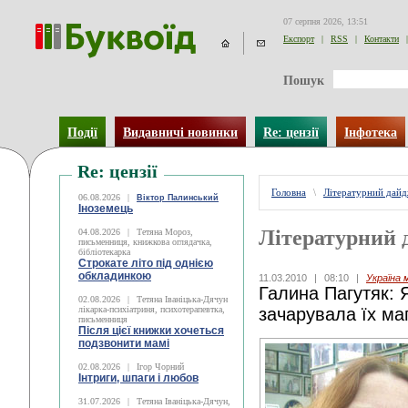
07 серпня 2026, 13:51
Експорт
|
RSS
|
Контакти
|
Пошук
Події
Видавничі новинки
Re: цензії
Інфотека
Re: цензії
Головна
\
Літературний дай
06.08.2026
|
Віктор Палинський
Іноземець
Літературний 
04.08.2026
|
Тетяна Мороз,
письменниця, книжкова оглядачка,
бібліотекарка
Строкате літо під однією
обкладинкою
11.03.2010
|
08:10
|
Україна 
Галина Пагутяк: Я
02.08.2026
|
Тетяна Іваніцька-Дячун
лікарка-психіатриня, психотерапевтка,
зачарувала їх ма
письменниця
Після цієї книжки хочеться
подзвонити мамі
02.08.2026
|
Ігор Чорний
Інтриги, шпаги і любов
31.07.2026
|
Тетяна Іваніцька-Дячун,