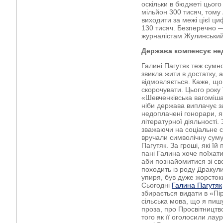
оскільки в бюджеті цього
мільйон 300 тисяч, тому
виходити за межі цієї ц
130 тисяч. Безперечно —
журналістам Жулинський
Держава компенсує не
Галині Пагутяк теж сумн
звикла жити в достатку, 
відмовляється. Каже, що 
скорочувати. Цього року 
«Шевченківська вагоміша
ніби держава виплачує за
недоплачені гонорари, я
літературної діяльності.
зважаючи на соціальне с
вручали символічну суму
Пагутяк. За гроші, які їй
пані Галина хоче поїхат
аби познайомитися зі св
походить із роду Дракул
упиря, був дуже жорсток
Сьогодні
Галина Пагутяк
збирається видати в «Пі
сільська мова, що я пишу
проза, про Просвітництв
того як її оголосили лау