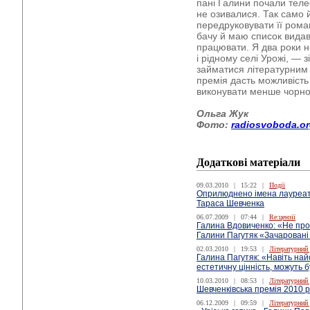
пані Галини почали теле
не озивалися. Так само 
передруковувати її ром
бачу й маю список видав
працювати. Я два роки не
і рідному селі Урожі, — 
займатися літературним
премія дасть можливіст
виконувати менше чорно
Ольга Жук
Фото:
radiosvoboda.o
Додаткові матеріали
09.03.2010
|
15:22
|
Події
Оприлюднено імена лауреатів
Тараса Шевченка
06.07.2009
|
07:44
|
Re:цензії
Галина Вдовиченко: «Не проп
Галини Пагутяк «Зачаровані
02.03.2010
|
19:53
|
Літературний
Галина Пагутяк: «Навіть най
естетичну цінність, можуть 
10.03.2010
|
08:53
|
Літературний
Шевченківська премія 2010 р
06.12.2009
|
09:59
|
Літературний