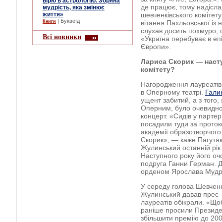
вірю в астрологію. Зоряна
де працює, тому надісла
мудрість, яка змінює
життя»
шевченківського комітет
| Буквоїд
Книги
вітання Пахльовської із
слухав досить похмуро, 
Всі новинки
«Україна перебуває в епі
Європи».
Лариса Скорик — наст
комітету?
Нагородження лауреатів
в Оперному театрі.
Гали
ущент забитий, а з того,
Оперним, було очевидно
концерт. «Сидів у партер
посадили туди за прото
академії образотворчого
Скорик», — каже Пагутяк
Жулинський останній рік
Наступного року його оч
подруга Ганни Герман. Д
орденом Ярослава Мудро
У середу голова Шевченк
Жулинський давав прес–
лауреатів обікрали. «Що
раніше просили Президе
збільшити премію до 200