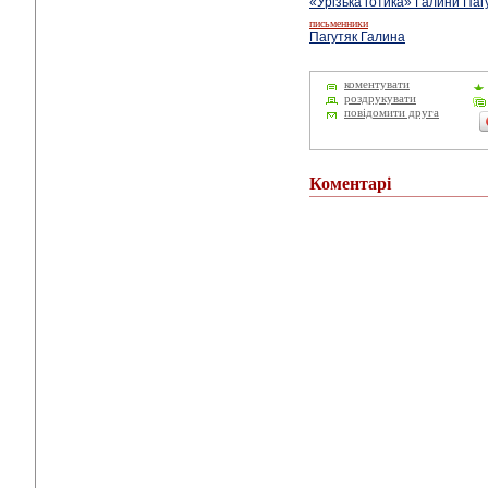
«Урізька готика» Галини Паг
письменники
Пагутяк Галина
коментувати
роздрукувати
повідомити друга
Коментарі