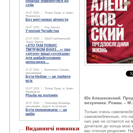
означає повернутися до
себе
29.07.2026
|
Тетяна Торак, м. Івано-
Франківськ
Без миті немає вічности
26.07.2026
|
Ігор Зіньчук
У полоні Чугайстра
22.07.2026
|
Юрій Горблянський,
Львів–Зашків
«ХТО ТАМ ПОВИС
ТІМ’ЯЧКОМ ВНИЗ…»: про
«діточі» вірші-«хулігани»
для шибайголовних
непосидюх…
21.07.2026
|
Валентина Семеняк,
письменниця
Бути Небом ― це любити
всіх
20.07.2026
|
Тетяна Торак, м. Івано-
Франківськ
Різьба на долонях
Юз Алешковский. Пред
везунчика: Роман. – М.:
20.07.2026
|
Олександр Козинець,
письменник, педагог та музикант
Бути переможцем — це
Только очень самовлюбл
вибір
самовлюбленные, что нап
них уже не остается ни в
дочитали до конца мою к
Видавничі новинки
вас плохая рецензия. Н