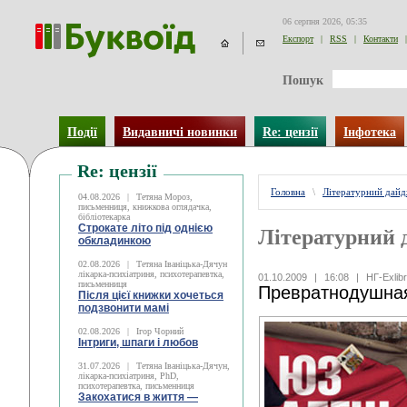
06 серпня 2026, 05:35
Експорт
|
RSS
|
Контакти
|
Пошук
Події
Видавничі новинки
Re: цензії
Інфотека
Re: цензії
Головна
\
Літературний дай
04.08.2026
|
Тетяна Мороз,
письменниця, книжкова оглядачка,
бібліотекарка
Строкате літо під однією
Літературний 
обкладинкою
02.08.2026
|
Тетяна Іваніцька-Дячун
лікарка-психіатриня, психотерапевтка,
01.10.2009
|
16:08
|
НГ-Exlibr
письменниця
Превратнодушная
Після цієї книжки хочеться
подзвонити мамі
02.08.2026
|
Ігор Чорний
Інтриги, шпаги і любов
31.07.2026
|
Тетяна Іваніцька-Дячун,
лікарка-психіатриня, PhD,
психотерапевтка, письменниця
Закохатися в життя —