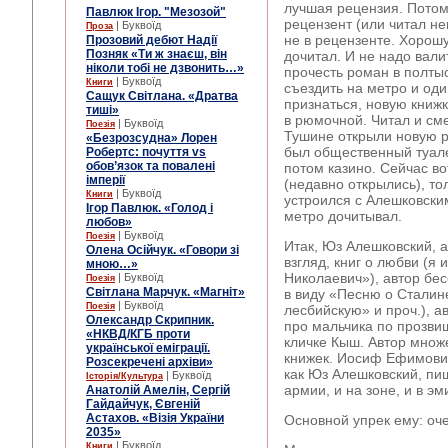
лучшая рецензия. Потом
Павлюк Ігор. "Мезозой"
рецензент (или читал не
| Буквоїд
Проза
не в рецензенте. Хорошу
Прозовий дебют Надії
Позняк «Ти ж знаєш, він
дочитал. И не надо вали
ніколи тобі не дзвонить…»
прочесть роман в полты
| Буквоїд
Книги
съездить на метро и один
Сащук Світлана. «Дратва
признаться, новую книж
тиші»
в рюмочной. Читал и сме
| Буквоїд
Поезія
Тушине открыли новую р
«Безрозсудна» Лорен
был общественный туалет
Робертс: почуття vs
обов’язок та повалені
потом казино. Сейчас в
імперії
(недавно открылись), тол
| Буквоїд
Книги
устроился с Алешковским
Ігор Павлюк. «Голод і
метро дочитывал.
любов»
| Буквоїд
Поезія
Итак, Юз Алешковский, а
Олена Осійчук. «Говори зі
взгляд, книг о любви (я
мною…»
Николаевич»), автор бе
| Буквоїд
Поезія
Світлана Марчук. «Магніт»
в виду «Песню о Сталин
| Буквоїд
Поезія
лесбийскую» и проч.), а
Олександр Скрипник.
про мальчика по прозви
«НКВД/КГБ проти
кличке Кыш. Автор множ
української еміграції.
книжек. Иосиф Ефимови
Розсекречені архіви»
как Юз Алешковский, пи
| Буквоїд
Історія/Культура
армии, и на зоне, и в эм
Анатолій Амелін, Сергій
Гайдайчук, Євгеній
Астахов. «Візія України
Основной упрек ему: оч
2035»
| Буквоїд
Книги