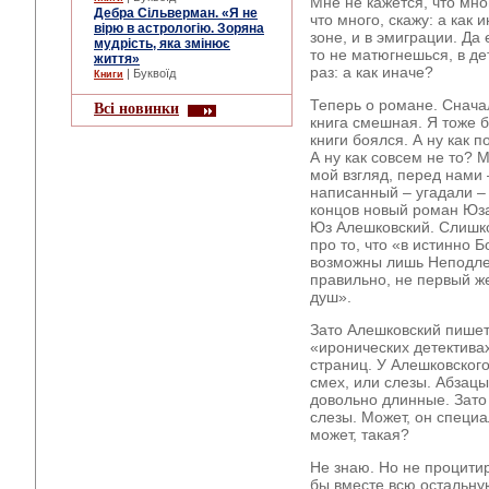
Мне не кажется, что мног
Дебра Сільверман. «Я не
что много, скажу: а как 
вірю в астрологію. Зоряна
зоне, и в эмиграции. Да
мудрість, яка змінює
то не матюгнешься, в де
життя»
раз: а как иначе?
| Буквоїд
Книги
Теперь о романе. Снача
Всі новинки
книга смешная. Я тоже б
книги боялся. А ну как п
А ну как совсем не то? М
мой взгляд, перед нами
написанный – угадали –
концов новый роман Юза
Юз Алешковский. Слишк
про то, что «в истинно
возможны лишь Неподле
правильно, не первый ж
душ».
Зато Алешковский пишет 
«иронических детективах
страниц. У Алешковског
смех, или слезы. Абзацы
довольно длинные. Зато
слезы. Может, он специа
может, такая?
Не знаю. Но не процитир
бы вместе всю остальну