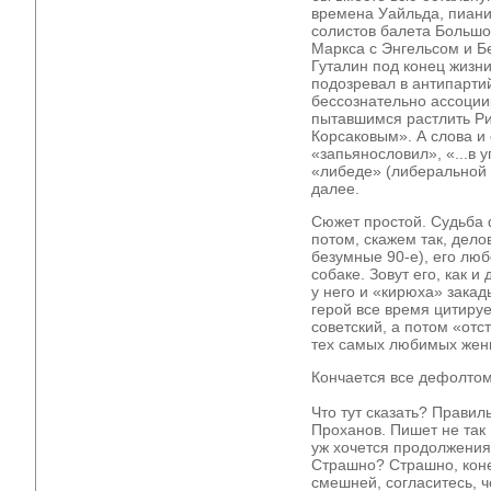
времена Уайльда, пиани
солистов балета Большог
Маркса с Энгельсом и Б
Гуталин под конец жизн
подозревал в антипарти
бессознательно ассоции
пытавшимся растлить Р
Корсаковым». А слова и
«запьянословил», «...в 
«либеде» (либеральной д
далее.
Сюжет простой. Судьба 
потом, скажем так, дело
безумные 90-е), его лю
собаке. Зовут его, как 
у него и «кирюха» зака
герой все время цитируе
советский, а потом «отс
тех самых любимых жен
Кончается все дефолтом
Что тут сказать? Правил
Проханов. Пишет не так м
уж хочется продолжения
Страшно? Страшно, коне
смешней, согласитесь, 