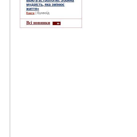
вірю в астрологію. Зоряна
мудрість, яка змінює
життя»
| Буквоїд
Книги
Всі новинки