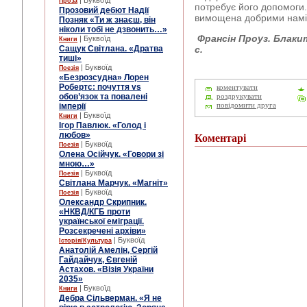
| Буквоїд
Проза
потребує його допомоги. 
Прозовий дебют Надії
вимощена добрими нам
Позняк «Ти ж знаєш, він
ніколи тобі не дзвонить…»
Франсін Проуз. Блакит
| Буквоїд
Книги
Сащук Світлана. «Дратва
с.
тиші»
| Буквоїд
Поезія
«Безрозсудна» Лорен
Робертс: почуття vs
коментувати
обов’язок та повалені
роздрукувати
імперії
повідомити друга
| Буквоїд
Книги
Ігор Павлюк. «Голод і
любов»
Коментарі
| Буквоїд
Поезія
Олена Осійчук. «Говори зі
мною…»
| Буквоїд
Поезія
Світлана Марчук. «Магніт»
| Буквоїд
Поезія
Олександр Скрипник.
«НКВД/КГБ проти
української еміграції.
Розсекречені архіви»
| Буквоїд
Історія/Культура
Анатолій Амелін, Сергій
Гайдайчук, Євгеній
Астахов. «Візія України
2035»
| Буквоїд
Книги
Дебра Сільверман. «Я не