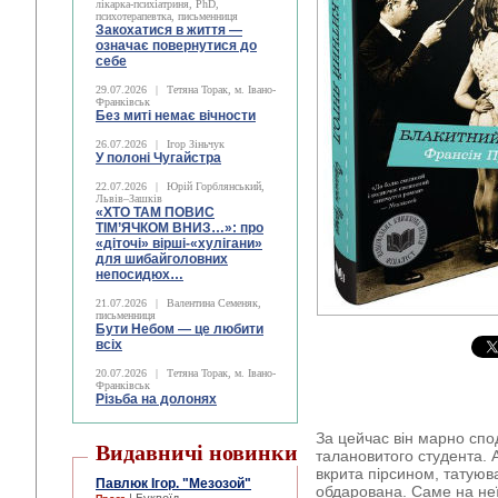
лікарка-психіатриня, PhD,
психотерапевтка, письменниця
Закохатися в життя —
означає повернутися до
себе
29.07.2026
|
Тетяна Торак, м. Івано-
Франківськ
Без миті немає вічности
26.07.2026
|
Ігор Зіньчук
У полоні Чугайстра
22.07.2026
|
Юрій Горблянський,
Львів–Зашків
«ХТО ТАМ ПОВИС
ТІМ’ЯЧКОМ ВНИЗ…»: про
«діточі» вірші-«хулігани»
для шибайголовних
непосидюх…
21.07.2026
|
Валентина Семеняк,
письменниця
Бути Небом ― це любити
всіх
20.07.2026
|
Тетяна Торак, м. Івано-
Франківськ
Різьба на долонях
За цейчас він марно спо
Видавничі новинки
талановитого студента. А
вкрита пірсином, татую
Павлюк Ігор. "Мезозой"
обдарована. Саме на неї