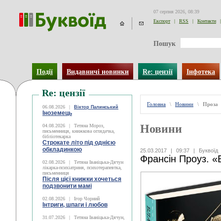
07 серпня 2026, 08:39
Експорт
|
RSS
|
Контакти
|
Пошук
Події
Видавничі новинки
Re: цензії
Інфотека
Re: цензії
Головна
\
Новини
\
Проза
06.08.2026
|
Віктор Палинський
Іноземець
Новини
04.08.2026
|
Тетяна Мороз,
письменниця, книжкова оглядачка,
бібліотекарка
Строкате літо під однією
обкладинкою
25.03.2017
|
09:37
|
Буквоїд
Франсін Проуз. «
02.08.2026
|
Тетяна Іваніцька-Дячун
лікарка-психіатриня, психотерапевтка,
письменниця
Після цієї книжки хочеться
подзвонити мамі
02.08.2026
|
Ігор Чорний
Інтриги, шпаги і любов
31.07.2026
|
Тетяна Іваніцька-Дячун,