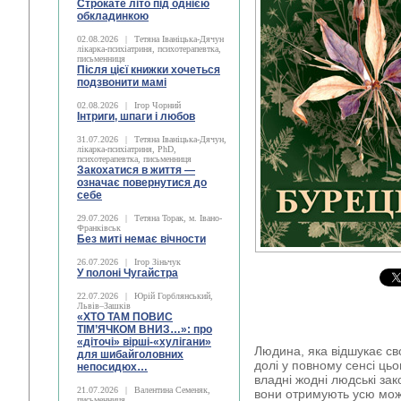
Строкате літо під однією
обкладинкою
02.08.2026
|
Тетяна Іваніцька-Дячун
лікарка-психіатриня, психотерапевтка,
письменниця
Після цієї книжки хочеться
подзвонити мамі
02.08.2026
|
Ігор Чорний
Інтриги, шпаги і любов
31.07.2026
|
Тетяна Іваніцька-Дячун,
лікарка-психіатриня, PhD,
психотерапевтка, письменниця
Закохатися в життя —
означає повернутися до
себе
29.07.2026
|
Тетяна Торак, м. Івано-
Франківськ
Без миті немає вічности
26.07.2026
|
Ігор Зіньчук
У полоні Чугайстра
22.07.2026
|
Юрій Горблянський,
Львів–Зашків
«ХТО ТАМ ПОВИС
ТІМ’ЯЧКОМ ВНИЗ…»: про
«діточі» вірші-«хулігани»
Людина, яка відшукає св
для шибайголовних
долі у повному сенсі ць
непосидюх…
владні жодні людські зак
21.07.2026
|
Валентина Семеняк,
вони отримують усю можл
письменниця