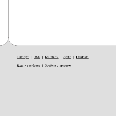
Експорт
|
RSS
|
Контакти
|
Архів
|
Реклама
Додати в вибране
|
Зробити стартовою