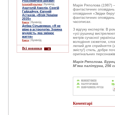
Розсекречені архіви»
| Буквоїд
Історія/Культура
Марія Ряполова (1987) 
Анатолій Амелін, Сергій
фантастичних оповідань
Гайдайчук, Євгеній
оповідання «Звідки берут
Астахов. «Візія України
фантастичних оповідань 
2035»
часописах.
| Буквоїд
Книги
Дебра Сільверман. «Я не
З відгуку експертів: В р
вірю в астрологію. Зоряна
мудрість, яка змінює
«усі рушниці вистрелюють
життя»
метрів сучасної українсь
| Буквоїд
Книги
володіння сюжетом, сло
легкий для сприйняття (
Всі новинки
змісту!) стиль, добре по
оригінальних персонажів
Марія Ряполова. Бурец
М’яка палітурка, 256 с
коментувати
роздрукувати
повідомити друга
Коментарі