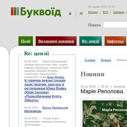
08 серпня 2026, 18:19
Експорт
|
RSS
|
Контакти
|
Пошук
Події
Видавничі новинки
Re: цензії
Інфотека
Re: цензії
Головна
\
Новини
\
Фантас
08.08.2026
|
Юрій Горблянський,
кандидат філологічних наук, доцент
кафедри української літератури імені
академіка Михайла Возняка
Новини
Львівського національного
університету імені
Івана Франка
Історична реконструкція
націєтворчих змагань в
30.11.2010
|
09:16
|
Буквоїд
ретроромані Юрка Вовка
Марія Ряполова. 
(Юрія Зилюка)
«Передбачення Курта
Зіберта»
06.08.2026
|
Віктор Палинський
Іноземець
04.08.2026
|
Тетяна Мороз,
письменниця, книжкова оглядачка,
бібліотекарка