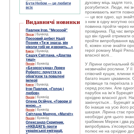
духовну міць задля того,
Бути Небом ― це любити
розгубитися. Люди, які з
всіх
проживають життя повноц
— це все одно, що знайт
Видавничі новинки
з ним в одну могутню ос
повинна пройти через ни
Павлюк Ігор. "Мезозой"
провідника. Під час вип
| Буквоїд
Проза
що він гідний отримати 
Прозовий дебют Надії
пройти випробування вд
Позняк «Ти ж знаєш, він
б, кожен хоче знайти орх
ніколи тобі не дзвонить…»
герої роману Марії Ряпо
| Буквоїд
Книги
власної волі...
Сащук Світлана. «Дратва
тиші»
| Буквоїд
У Лірини оригінальний б
Поезія
«Безрозсудна» Лорен
незвичайні рослини. У її
Робертс: почуття vs
співочий кущик, ялинки п
обов’язок та повалені
багато інших цікавинок. 
імперії
прізвище та переїхала з 
| Буквоїд
Книги
серед рослин. Але одног
Ігор Павлюк. «Голод і
парубок на ім’я Бурецвіт
любов»
| Буквоїд
орхідею власної долі. На
Поезія
Олена Осійчук. «Говори зі
закінчується... Бурецвіт
мною…»
бо інакше на усю його р
| Буквоїд
Поезія
шахрая. Лірина стає про
Світлана Марчук. «Магніт»
необхідні для цього зна
| Буквоїд
Поезія
грабіжник Мереж і два ру
Олександр Скрипник.
випробувань з’ясовуєтьс
«НКВД/КГБ проти
української еміграції.
полює не на орхідею долі