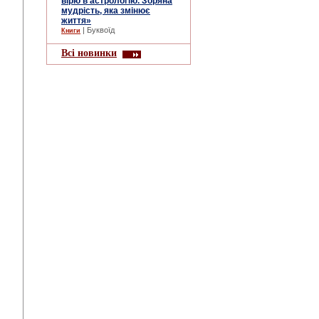
вірю в астрологію. Зоряна
мудрість, яка змінює
життя»
| Буквоїд
Книги
Всі новинки