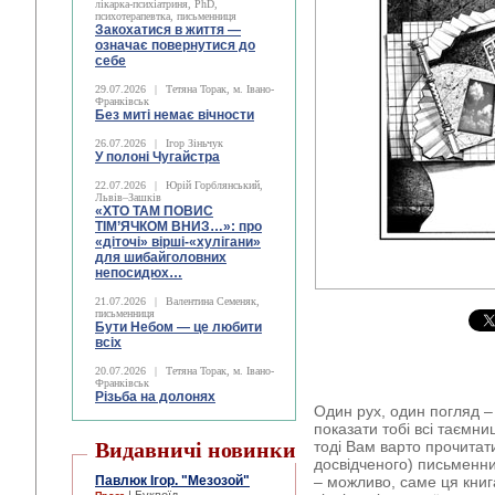
лікарка-психіатриня, PhD,
психотерапевтка, письменниця
Закохатися в життя —
означає повернутися до
себе
29.07.2026
|
Тетяна Торак, м. Івано-
Франківськ
Без миті немає вічности
26.07.2026
|
Ігор Зіньчук
У полоні Чугайстра
22.07.2026
|
Юрій Горблянський,
Львів–Зашків
«ХТО ТАМ ПОВИС
ТІМ’ЯЧКОМ ВНИЗ…»: про
«діточі» вірші-«хулігани»
для шибайголовних
непосидюх…
21.07.2026
|
Валентина Семеняк,
письменниця
Бути Небом ― це любити
всіх
20.07.2026
|
Тетяна Торак, м. Івано-
Франківськ
Різьба на долонях
Один рух, один погляд – 
показати тобі всі таємни
Видавничі новинки
тоді Вам варто прочитат
досвідченого) письменн
Павлюк Ігор. "Мезозой"
– можливо, саме ця книг