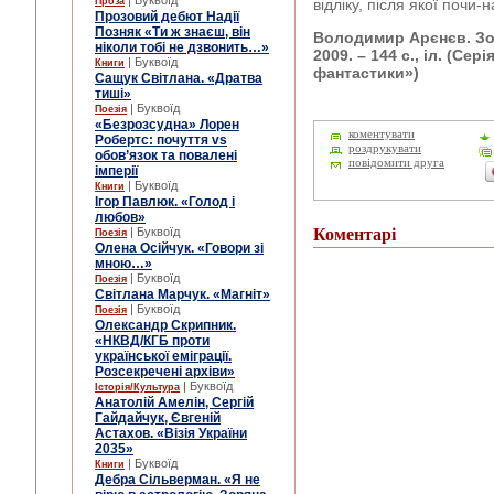
| Буквоїд
Проза
відліку, після якої почи-
Прозовий дебют Надії
Позняк «Ти ж знаєш, він
Володимир Арєнєв. Зоб
ніколи тобі не дзвонить…»
2009. – 144 с., іл. (Се
| Буквоїд
Книги
фантастики»)
Сащук Світлана. «Дратва
тиші»
| Буквоїд
Поезія
«Безрозсудна» Лорен
коментувати
Робертс: почуття vs
роздрукувати
обов’язок та повалені
повідомити друга
імперії
| Буквоїд
Книги
Ігор Павлюк. «Голод і
любов»
| Буквоїд
Коментарі
Поезія
Олена Осійчук. «Говори зі
мною…»
| Буквоїд
Поезія
Світлана Марчук. «Магніт»
| Буквоїд
Поезія
Олександр Скрипник.
«НКВД/КГБ проти
української еміграції.
Розсекречені архіви»
| Буквоїд
Історія/Культура
Анатолій Амелін, Сергій
Гайдайчук, Євгеній
Астахов. «Візія України
2035»
| Буквоїд
Книги
Дебра Сільверман. «Я не