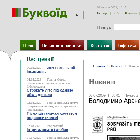
06 серпня 2026, 10:17
Експорт
|
RSS
|
Контакти
|
Пошук
Події
Видавничі новинки
Re: цензії
Інфотека
Re: цензії
Головна
\
Новини
\
Фантас
06.08.2026
|
Віктор Палинський
Іноземець
Новини
04.08.2026
|
Тетяна Мороз,
письменниця, книжкова оглядачка,
бібліотекарка
Строкате літо під однією
обкладинкою
02.07.2009
|
08:01
|
Буквоїд
Володимир Арєнєв
02.08.2026
|
Тетяна Іваніцька-Дячун
лікарка-психіатриня, психотерапевтка,
письменниця
Після цієї книжки хочеться
подзвонити мамі
02.08.2026
|
Ігор Чорний
Інтриги, шпаги і любов
31.07.2026
|
Тетяна Іваніцька-Дячун,