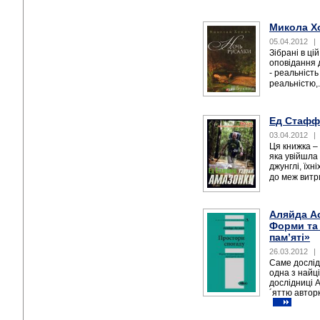
Микола Хо
05.04.2012
|
Зібрані в цій
оповідання 
- реальність
реальністю,.
Ед Стафф
03.04.2012
|
Ця книжка –
яка увійшла 
джунглі, їхн
до меж витр
Аляйда Ас
Форми та 
пам’яті»
26.03.2012
|
Саме дослід
одна з найці
дослідниці 
´яттю автор