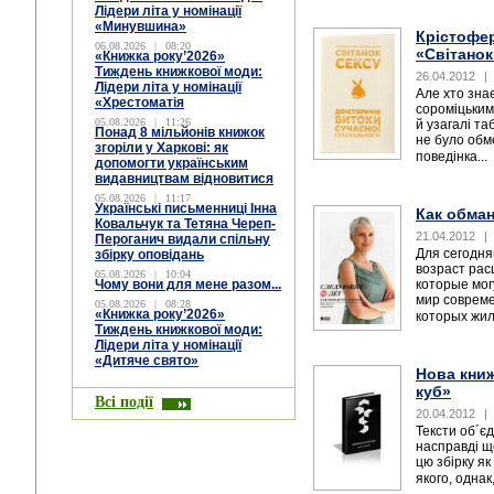
Лідери літа у номінації
«Минувшина»
Крістофер
06.08.2026
|
08:20
«Світанок
«Книжка року’2026»
Тиждень книжкової моди:
26.04.2012
|
Лідери літа у номінації
Але хто зна
«Хрестоматія
сороміцьким
05.08.2026
|
11:26
й узагалі т
Понад 8 мільйонів книжок
не було обм
згоріли у Харкові: як
поведінка...
допомогти українським
видавництвам відновитися
05.08.2026
|
11:17
Українські письменниці Інна
Как обман
Ковальчук та Тетяна Череп-
21.04.2012
|
Пероганич видали спільну
Для сегодня
збірку оповідань
возраст рас
05.08.2026
|
10:04
Чому вони для мене разом...
которые мог
мир совреме
05.08.2026
|
08:28
«Книжка року’2026»
которых жил
Тиждень книжкової моди:
Лідери літа у номінації
«Дитяче свято»
Нова кни
куб»
Всі події
20.04.2012
|
Тексти об´єд
насправді щ
цю збірку як
якого, однак