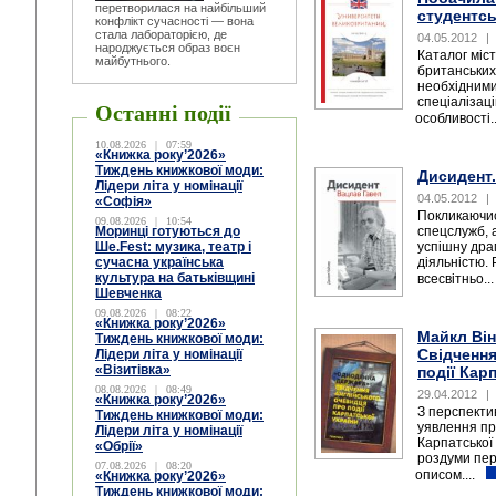
перетворилася на найбільший
студентсь
конфлікт сучасності — вона
стала лабораторією, де
04.05.2012
|
народжується образ воєн
Каталог міс
майбутнього.
британських
необхідними
спеціалізаці
Останні події
особливості.
10.08.2026
|
07:59
«Книжка року’2026»
Тиждень книжкової моди:
Дисидент
Лідери літа у номінації
04.05.2012
|
«Софія»
Покликаючис
09.08.2026
|
10:54
Моринці готуються до
спецслужб, 
Ше.Fest: музика, театр і
успішну дра
сучасна українська
діяльністю. 
культура на батьківщині
всесвітньо..
Шевченка
09.08.2026
|
08:22
«Книжка року’2026»
Майкл Він
Тиждень книжкової моди:
Свідчення
Лідери літа у номінації
«Візитівка»
події Кар
08.08.2026
|
08:49
29.04.2012
|
«Книжка року’2026»
З перспектив
Тиждень книжкової моди:
уявлення пр
Лідери літа у номінації
Карпатської 
«Обрії»
роздуми пер
07.08.2026
|
08:20
описом....
«Книжка року’2026»
Тиждень книжкової моди: