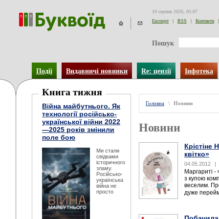
10 серпня 2026, 05:07
Експорт
|
RSS
|
Контакти
|
Пошук
Події
Видавничі новинки
Re: цензії
Інфотека
Книга тижня
Головна
\
Новини
Війна майбутнього. Як
технології російсько-
української війни 2022
Новини
—2025 років змінили
поле бою
Крістіне 
Ми стали
квітко»
свідками
історичного
04.05.2012
|
зламу.
Маргариті - 
Російсько-
з купою комп
українська
веселим. Пр
війна не
просто
дуже перейм
Побачила 