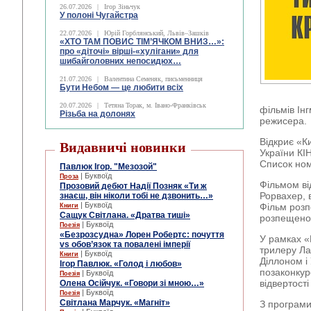
26.07.2026
|
Ігор Зіньчук
У полоні Чугайстра
22.07.2026
|
Юрій Горблянський, Львів–Зашків
«ХТО ТАМ ПОВИС ТІМ’ЯЧКОМ ВНИЗ…»:
про «діточі» вірші-«хулігани» для
шибайголовних непосидюх…
21.07.2026
|
Валентина Семеняк, письменниця
Бути Небом ― це любити всіх
20.07.2026
|
Тетяна Торак, м. Івано-Франківськ
фільмів Ін
Різьба на долонях
режисера.
Відкриє «К
Видавничі новинки
України КІ
Список ном
Павлюк Ігор. "Мезозой"
| Буквоїд
Проза
Фільмом ві
Прозовий дебют Надії Позняк «Ти ж
Рорвахер, 
знаєш, він ніколи тобі не дзвонить…»
| Буквоїд
Фільм розп
Книги
Сащук Світлана. «Дратва тиші»
розпещеног
| Буквоїд
Поезія
«Безрозсудна» Лорен Робертс: почуття
У рамках «
vs обов’язок та повалені імперії
трилеру Ла
| Буквоїд
Книги
Діллоном і
Ігор Павлюк. «Голод і любов»
позаконкур
| Буквоїд
Поезія
відвертості
Олена Осійчук. «Говори зі мною…»
| Буквоїд
Поезія
Світлана Марчук. «Магніт»
З програми