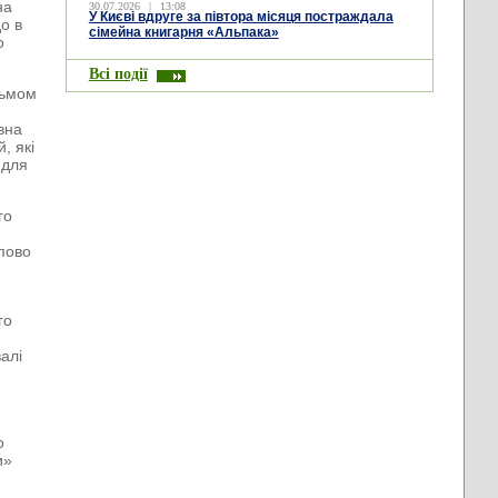
на
30.07.2026
|
13:08
У Києві вдруге за півтора місяця постраждала
о в
сімейна книгарня «Альпака»
о
Всі події
льмом
овна
, які
 для
го
упово
го
алі
о
и»