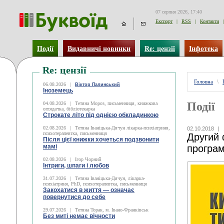
07 серпня 2026, 17:40
Експорт
|
RSS
|
Контакти
|
Події
Видавничі новинки
Re: цензії
Інфотека
Re: цензії
Головна
\
06.08.2026
|
Віктор Палинський
Іноземець
Події
04.08.2026
|
Тетяна Мороз, письменниця, книжкова
оглядачка, бібліотекарка
Строкате літо під однією обкладинкою
02.08.2026
|
Тетяна Іваніцька-Дячун лікарка-психіатриня,
02.10.2018
|
психотерапевтка, письменниця
Другий 
Після цієї книжки хочеться подзвонити
мамі
програ
02.08.2026
|
Ігор Чорний
Інтриги, шпаги і любов
31.07.2026
|
Тетяна Іваніцька-Дячун, лікарка-
психіатриня, PhD, психотерапевтка, письменниця
Закохатися в життя — означає
повернутися до себе
29.07.2026
|
Тетяна Торак, м. Івано-Франківськ
Без миті немає вічности