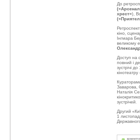
До ретросп
(«Арсенал
хрест»
), 
(«Приятел
Ретроспект
кіно, сцен
Інгмара Бе
великому ек
Олександр
Доступ на 
повний і д
зустрічі до
кінотеатру
Кураторами
Заварова, 
Наталія Се
кінокритик
зустрічей.
Другий «Ки
1 листопад
Державного
коменту