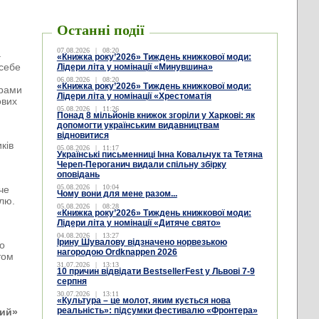
Останні події
07.08.2026
|
08:20
–
«Книжка року’2026» Тиждень книжкової моди:
 себе
Лідери літа у номінації «Минувшина»
06.08.2026
|
08:20
«Книжка року’2026» Тиждень книжкової моди:
грами
Лідери літа у номінації «Хрестоматія
ових
05.08.2026
|
11:26
Понад 8 мільйонів книжок згоріли у Харкові: як
допомогти українським видавництвам
відновитися
ків
05.08.2026
|
11:17
Українські письменниці Інна Ковальчук та Тетяна
Череп-Пероганич видали спільну збірку
оповідань
05.08.2026
|
10:04
че
Чому вони для мене разом...
лю.
05.08.2026
|
08:28
«Книжка року’2026» Тиждень книжкової моди:
Лідери літа у номінації «Дитяче свято»
04.08.2026
|
13:27
Ірину Шувалову відзначено норвезькою
го
нагородою Ordknappen 2026
том
31.07.2026
|
13:13
10 причин відвідати BestsellerFest у Львові 7-9
серпня
30.07.2026
|
13:11
«Культура – це молот, яким кується нова
реальність»: підсумки фестивалю «Фронтера»
лий»