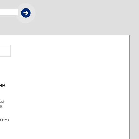
ив
ий
их
ге – з