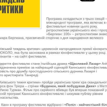
Програма складається з трьох секцій 
міжнародної програми, яка включає в
фестивальні новинки цього року,
ретроспективи українського кіно і про
«Бергман: 100» – ретроспективи знак
гмара Бергмана, присвяченій сторіччю з дня народження великого
иївський тиждень критики» церемонія нагородження премії кінокрити
НОКОЛО, яка була заснована в рамках кінофестивалю у цьому році.
інантів – на сайті фестивалю.
дкриття фестивалю стане італійська драма
«Щасливий Лазар»
Алі
відзначена премією за найкращий сценарій Каннського кінофестива
овість про дружбу простодушного сільського дурника Лазаря і
о аристократа Танкреді.
Київського тижня критики» пройде українська прем´єра скандально
рса фон Трієра – стрічки
«Будинок, який побудував Джек»
з Мет
 Умою Турман. Фільм про серійного вбивцю був вперше показаний у
сній програмі Каннського кінофестивалю і шокував публіку рівнем
 насильства.
 Канн в програму фестивалю відібрано і
«Попіл - найчистіший бі