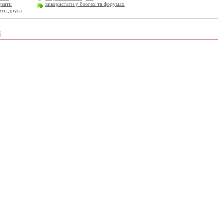
увати
використати у блогах та форумах
ити друга
і