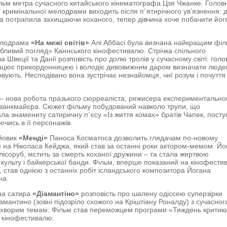
льм метра сучасного китайського кінематографа Цзя Чжанке. Голов
єї кримінальної мелодрами виходить після п´ятирічного ув’язнення: д
на потрапила захищаючи коханого, тепер дівчина хоче побачити йог
елодрама
«На межі світів»
Алі Аббасі була визнана найкращим фі
обливий погляд» Каннського кінофестивалю. Стрічка спільного
 Швеції та Данії розповість про долю тролів у сучасному світі: гол
ацює прикордонницею і володіє дивовижним даром визначати людей
вують. Несподівано вона зустрічає незнайомця, чиї розум і почуття
– нова робота празького сюрреаліста, режисера експериментально
ванкмайєра. Сюжет фільму побудований навколо трупи, що
ла знамениту сатиричну п´єсу «Із життя комах» братів Чапек, пост
чись в її персонажів.
йовик
«Менді»
Паноса Косматоса дозволить глядачам по-новому
 на Ніколаса Кейджа, який став за останні роки актором-мемом. Йо
лісоруб, мстить за смерть коханої дружини – та стала жертвою
о культу і байкерської банди. Фільм, вперше показаний на кінофестив
 став однією з останніх робіт ісландського композитора Йогана
на.
на сатира
«Діамантіно»
розповість про шалену одіссею суперзірки
амантино (зовні підозріло схожого на Кріштіану Роналду) з сучасног
го хворим темам. Фільм став переможцем програми «Тиждень критик
 кінофестивалю.