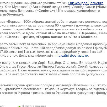
ективи українських фільмів увійшли стрічки
Олександра Довженка
»
), Кіри Муратової
(«Астенічний синдром»
), Леоніда Осики
(«Кам
Володимира Денисенка
(«Совість»
) і В´ячеслава Криштофовича
ь небіжчика»
).
ива «Бергман: 100» зібрала знакові роботи видатного режисера теат
ариста, письменника, автора понад 60 художніх і документальних фі
ргмана. Глядачі «Київського тижня критики» зможуть побачити на
рані всесвітньо відомі стрічки
«Сьома печатка», «Персона», «Фан
», «Шепоти і крики», «Година вовка» та «Літо з Монікою».
фестивальні покази можливий за абонементами (глядачам пропону
енний абонементи – останній передбачає доступ на покази і дискусі
 17:00 включно) і за квитками, які можна придбати у касах і на сайті
 «Жовтень». Детальна інформація –
на сайті фестивалю
.
 виступили кінокритики Дарія Бадьйoр, Станіслав Битюцький, Наді
Олександр Гусєв, Ярослав Підгора-Гвяздовський, Сергій Ксаверов т
ребрякова. Після кожного показу на глядачів чекає обговорення філ
ом. В рамках фестивалю також запланована програма дискусійних
ївський тиждень критики» пройде у кінотеатрі «Жовтень» з 26 жовтн
а. Організатор фестивалю – компанія «Артхаус Трафік» за підтрим
 агентства України з питань кіно та Українського культурного фонду
вати
зберегти в закладках