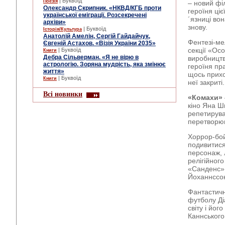
| Буквоїд
Поезія
– новий фі
Олександр Скрипник. «НКВД/КГБ проти
героїня ці
української еміграції. Розсекречені
´язниці во
архіви»
знову.
| Буквоїд
Історія/Культура
Анатолій Амелін, Сергій Гайдайчук,
Фентезі-м
Євгеній Астахов. «Візія України 2035»
секції «Ос
| Буквоїд
Книги
Дебра Сільверман. «Я не вірю в
виробництва
астрологію. Зоряна мудрість, яка змінює
героїня пр
життя»
щось прихо
| Буквоїд
Книги
неї закриті.
Всі новинки
«Комахи»
кіно Яна Ш
репетирува
перетворюю
Хоррор-бо
подивитися
персонаж, 
релігійног
«Санденс»,
Йоханнссо
Фантастич
футболу Ді
світу і йо
Каннського