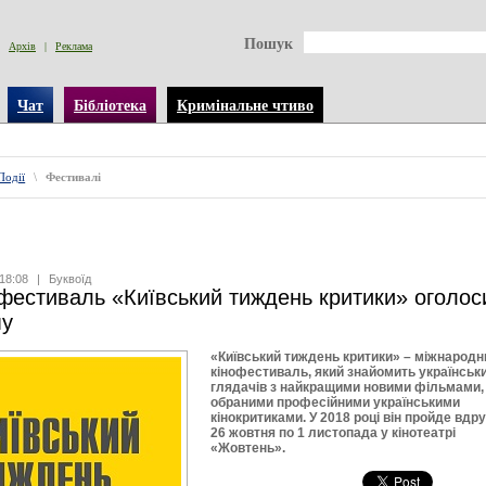
Пошук
Архів
|
Реклама
Чат
Бібліотека
Кримінальне чтиво
Події
\
Фестивалі
18:08
|
Буквоїд
фестиваль «Київський тиждень критики» оголос
му
«Київський тиждень критики» – міжнародн
кінофестиваль, який знайомить українськ
глядачів з найкращими новими фільмами,
обраними професійними українськими
кінокритиками. У 2018 році він пройде вдру
26 жовтня по 1 листопада у кінотеатрі
«Жовтень».