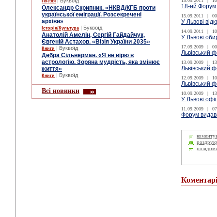
| Буквоїд
15.09.2011
|
10
Поезія
18-ий Форум
Олександр Скрипник. «НКВД/КГБ проти
української еміграції. Розсекречені
15.09.2011
|
00
архіви»
У Львові від
| Буквоїд
Історія/Культура
14.09.2011
|
10
Анатолій Амелін, Сергій Гайдайчук,
У Львові оби
Євгеній Астахов. «Візія України 2035»
17.09.2009
|
00
| Буквоїд
Книги
Львівський ф
Дебра Сільверман. «Я не вірю в
астрологію. Зоряна мудрість, яка змінює
13.09.2009
|
13
Львівський ф
життя»
| Буквоїд
Книги
12.09.2009
|
10
Львівський ф
Всі новинки
10.09.2009
|
13
У Львові офі
11.09.2009
|
07
Форум видавц
коменту
роздрук
повідом
Коментар