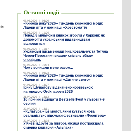
Останні події
і
06.08.2026
|
08:20
,
«Книжка року’2026» Тиждень книжкової моди:
ія,
Лідери літа у номінації «Хрестоматія
05.08.2026
|
11:26
Понад 8 мільйонів книжок згоріли у Харкові: як
допомогти українським видавництвам
відновитися
05.08.2026
|
11:17
Українські письменниці Інна Ковальчук та Тетяна
Череп-Пероганич видали спільну збірку
оповідань
05.08.2026
|
10:04
Чому вони для мене разом...
05.08.2026
|
08:28
«Книжка року’2026» Тиждень книжкової моди:
Лідери літа у номінації «Дитяче свято»
04.08.2026
|
13:27
Ірину Шувалову відзначено норвезькою
нагородою Ordknappen 2026
31.07.2026
|
13:13
10 причин відвідати BestsellerFest у Львові 7-9
серпня
30.07.2026
|
13:11
«Культура – це молот, яким кується нова
реальність»: підсумки фестивалю «Фронтера»
30.07.2026
|
13:08
У Києві вдруге за півтора місяця постраждала
сімейна книгарня «Альпака»