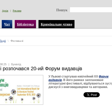
Пошук
Архів
|
Реклама
Чат
Бібліотека
Кримінальне чтиво
Події
\
Фестивалі
08:25
|
Буквоїд
і розпочався 20-ий Форум видавців
У Львові стартував ювілейний ХХ
Форум
видавців
. В його рамках заплановані
літературні фестивалі, відбуваються зустр
дискусії з книговидавцями та авторами.