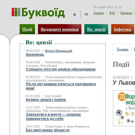
06 серпня 2026, 21:18
Експорт
|
RSS
|
Контакти
|
Події
Видавничі новинки
Re: цензії
Інфотека
Re: цензії
Головна
\
06.08.2026
|
Віктор Палинський
Іноземець
Події
04.08.2026
|
Тетяна Мороз, письменниця, книжкова
оглядачка, бібліотекарка
Строкате літо під однією обкладинкою
02.08.2026
|
Тетяна Іваніцька-Дячун лікарка-психіатриня,
12.09.2013
|
психотерапевтка, письменниця
У Львов
Після цієї книжки хочеться подзвонити
мамі
02.08.2026
|
Ігор Чорний
Інтриги, шпаги і любов
31.07.2026
|
Тетяна Іваніцька-Дячун, лікарка-
психіатриня, PhD, психотерапевтка, письменниця
Закохатися в життя — означає
повернутися до себе
29.07.2026
|
Тетяна Торак, м. Івано-Франківськ
Без миті немає вічности