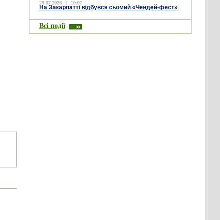
29.07.2026
|
10:07
На Закарпатті відбувся сьомий «Чендей-фест»
Всі події