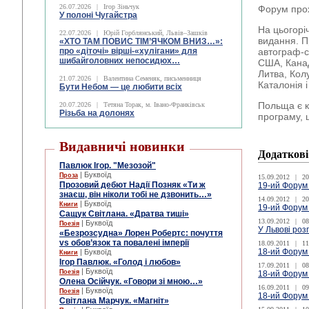
26.07.2026
|
Ігор Зіньчук
Форум прох
У полоні Чугайстра
На цьогорі
22.07.2026
|
Юрій Горблянський, Львів–Зашків
видання. П
«ХТО ТАМ ПОВИС ТІМ’ЯЧКОМ ВНИЗ…»:
про «діточі» вірші-«хулігани» для
автограф-с
шибайголовних непосидюх…
США, Канада
Литва, Кол
21.07.2026
|
Валентина Семеняк, письменниця
Каталонія 
Бути Небом ― це любити всіх
Польща є к
20.07.2026
|
Тетяна Торак, м. Івано-Франківськ
Різьба на долонях
програму, щ
Видавничі новинки
Додаткові
Павлюк Ігор. "Мезозой"
| Буквоїд
Проза
15.09.2012
|
20
Прозовий дебют Надії Позняк «Ти ж
19-ий Форум
знаєш, він ніколи тобі не дзвонить…»
14.09.2012
|
20
| Буквоїд
Книги
19-ий Форум 
Сащук Світлана. «Дратва тиші»
13.09.2012
|
08
| Буквоїд
Поезія
У Львові роз
«Безрозсудна» Лорен Робертс: почуття
vs обов’язок та повалені імперії
18.09.2011
|
11
18-ий Форум
| Буквоїд
Книги
Ігор Павлюк. «Голод і любов»
17.09.2011
|
08
| Буквоїд
Поезія
18-ий Форум
Олена Осійчук. «Говори зі мною…»
16.09.2011
|
09
| Буквоїд
Поезія
18-ий Форум
Світлана Марчук. «Магніт»