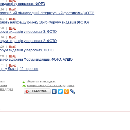
:52
|
Події
 видавців у персонах. ФОТО
:36
|
Події
крився 6-ий міжнародний літературний фестиваль (ФОТО)
:31
|
Події
рають найкращу книжку 18-го Форуму видавців (ФОТО)
:20
|
Події
орум видавців у персонах-3. ФОТО
:20
|
Події
орум видавців у персонах-2. ФОТО
:29
|
Події
орум видавців у персонах. ФОТО
:40
|
Події
ційно відкрили Форум видавців. ФОТО. АУДІО
:31
|
Події
ів у Львові, 11 вересня
вати
зберегти в закладках
увати
використати у блогах та форумах
ити друга
Поділитися…
і