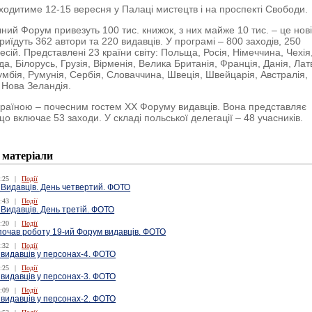
одитиме 12-15 вересня у Палаці мистецтв і на проспекті Свободи.
чний Форум привезуть 100 тис. книжок, з них майже 10 тис. – це нов
риїдуть 362 автори та 220 видавців. У програмі – 800 заходів, 250
есій. Представлені 23 країни світу: Польща, Росія, Німеччина, Чехія
, Білорусь, Грузія, Вірменія, Велика Британія, Франція, Данія, Латв
умбія, Румунія, Сербія, Словаччина, Швеція, Швейцарія, Австралія,
і Нова Зеландія.
раїною – почесним гостем ХХ Форуму видавців. Вона представляє
о включає 53 заходи. У складі польської делегації – 48 учасників.
 матеріали
:25
|
Події
 Видавців. День четвертий. ФОТО
:43
|
Події
Видавців. День третій. ФОТО
:20
|
Події
почав роботу 19-ий Форум видавців. ФОТО
:32
|
Події
 видавців у персонах-4. ФОТО
:25
|
Події
 видавців у персонах-3. ФОТО
:09
|
Події
 видавців у персонах-2. ФОТО