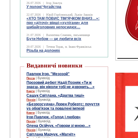
26.07.2026
|
Ігор Зіньчук
У полоні Чугайстра
22.07.2026
|
Юрій Горблянський, Львів–Зашків
«ХТО ТАМ ПОВИС ТІМ’ЯЧКОМ ВНИЗ…»:
про «діточі» вірші-«хулігани» для
шибайголовних непосидюх…
21.07.2026
|
Валентина Семеняк, письменниця
Бути Небом ― це любити всіх
20.07.2026
|
Тетяна Торак, м. Івано-Франківськ
Різьба на долонях
Видавничі новинки
Павлюк Ігор. "Мезозой"
| Буквоїд
Проза
Прозовий дебют Надії Позняк «Ти ж
знаєш, він ніколи тобі не дзвонить…»
| Буквоїд
Книги
Сащук Світлана. «Дратва тиші»
| Буквоїд
Поезія
«Безрозсудна» Лорен Робертс: почуття
vs обов’язок та повалені імперії
| Буквоїд
Книги
Ігор Павлюк. «Голод і любов»
| Буквоїд
Поезія
Олена Осійчук. «Говори зі мною…»
| Буквоїд
Поезія
Світлана Марчук. «Магніт»