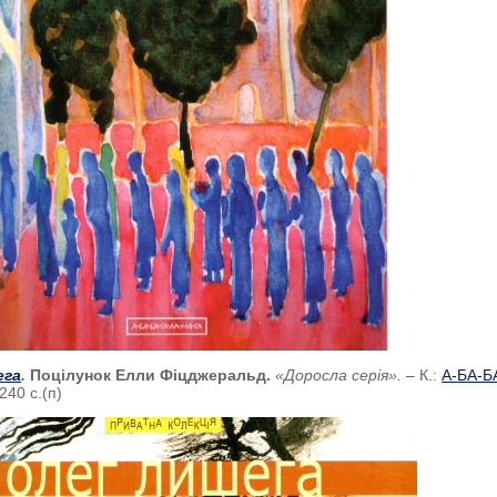
ега
.
Поцілунок Елли Фіцджеральд.
«Доросла серія».
– К.:
А-БА-Б
 240 с.(п)