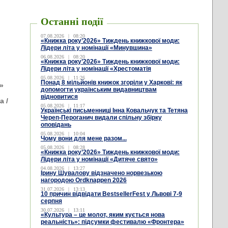
Останні події
07.08.2026
|
08:20
«Книжка року’2026» Тиждень книжкової моди:
Лідери літа у номінації «Минувшина»
06.08.2026
|
08:20
«Книжка року’2026» Тиждень книжкової моди:
Лідери літа у номінації «Хрестоматія
05.08.2026
|
11:26
Понад 8 мільйонів книжок згоріли у Харкові: як
»
допомогти українським видавництвам
відновитися
а /
05.08.2026
|
11:17
Українські письменниці Інна Ковальчук та Тетяна
Череп-Пероганич видали спільну збірку
оповідань
05.08.2026
|
10:04
Чому вони для мене разом...
05.08.2026
|
08:28
«Книжка року’2026» Тиждень книжкової моди:
Лідери літа у номінації «Дитяче свято»
04.08.2026
|
13:27
Ірину Шувалову відзначено норвезькою
нагородою Ordknappen 2026
31.07.2026
|
13:13
10 причин відвідати BestsellerFest у Львові 7-9
серпня
30.07.2026
|
13:11
«Культура – це молот, яким кується нова
реальність»: підсумки фестивалю «Фронтера»