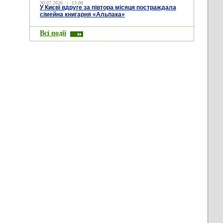
30.07.2026
|
13:08
У Києві вдруге за півтора місяця постраждала
сімейна книгарня «Альпака»
Всі події