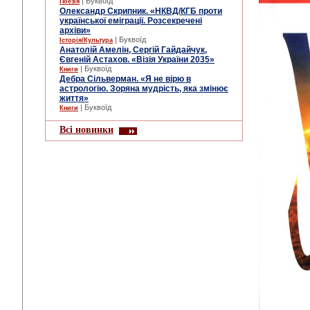
| Буквоїд
Поезія
Олександр Скрипник. «НКВД/КГБ проти
української еміграції. Розсекречені
архіви»
| Буквоїд
Історія/Культура
Анатолій Амелін, Сергій Гайдайчук,
Євгеній Астахов. «Візія України 2035»
| Буквоїд
Книги
Дебра Сільверман. «Я не вірю в
астрологію. Зоряна мудрість, яка змінює
життя»
| Буквоїд
Книги
Всі новинки