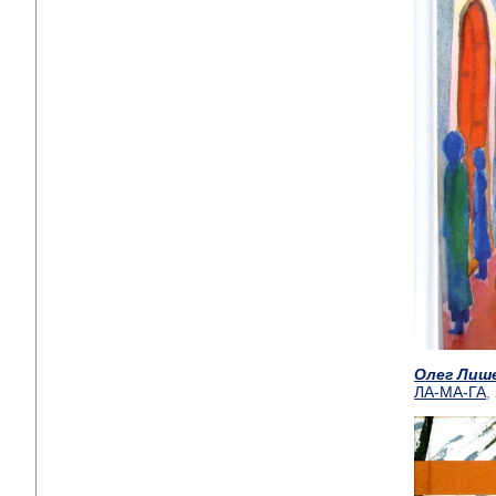
Олег Лиш
ЛА-МА-ГА
,