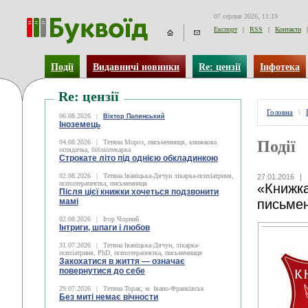
07 серпня 2026, 11:19
Експорт
|
RSS
|
Контакти
|
Події
Видавничі новинки
Re: цензії
Інфотека
Re: цензії
Головна
\
06.08.2026
|
Віктор Палинський
Іноземець
Події
04.08.2026
|
Тетяна Мороз, письменниця, книжкова
оглядачка, бібліотекарка
Строкате літо під однією обкладинкою
02.08.2026
|
Тетяна Іваніцька-Дячун лікарка-психіатриня,
27.01.2016
|
психотерапевтка, письменниця
«Книжка
Після цієї книжки хочеться подзвонити
мамі
письме
02.08.2026
|
Ігор Чорний
Інтриги, шпаги і любов
31.07.2026
|
Тетяна Іваніцька-Дячун, лікарка-
психіатриня, PhD, психотерапевтка, письменниця
Закохатися в життя — означає
повернутися до себе
29.07.2026
|
Тетяна Торак, м. Івано-Франківськ
Без миті немає вічности