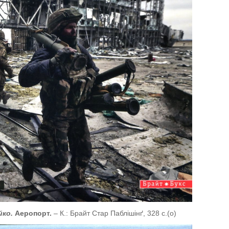
йко.
Аеропорт.
– К.: Брайт Стар Паблішінґ, 328 с.(о)