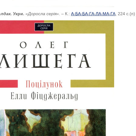
олдак.
Укри.
«Доросла серія».
– К.:
А-БА-БА-ГА-ЛА-МА-ГА
, 224 с.(п)