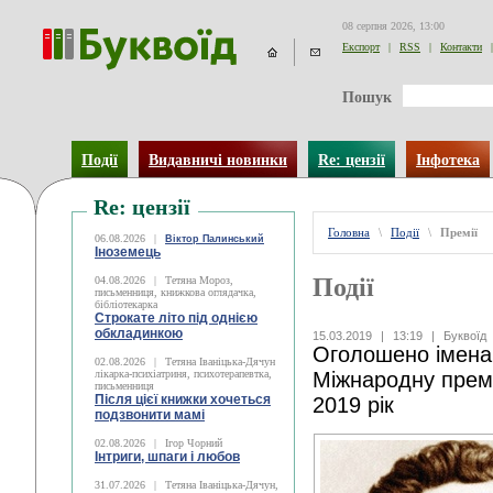
08 серпня 2026, 13:00
Експорт
|
RSS
|
Контакти
|
Пошук
Події
Видавничі новинки
Re: цензії
Інфотека
Re: цензії
Головна
\
Події
\
Премії
06.08.2026
|
Віктор Палинський
Іноземець
Події
04.08.2026
|
Тетяна Мороз,
письменниця, книжкова оглядачка,
бібліотекарка
Строкате літо під однією
обкладинкою
15.03.2019
|
13:19
|
Буквоїд
Оголошено імена
02.08.2026
|
Тетяна Іваніцька-Дячун
лікарка-психіатриня, психотерапевтка,
Міжнародну премі
письменниця
Після цієї книжки хочеться
2019 рік
подзвонити мамі
02.08.2026
|
Ігор Чорний
Інтриги, шпаги і любов
31.07.2026
|
Тетяна Іваніцька-Дячун,