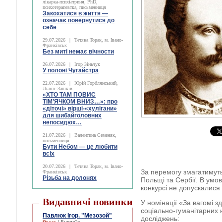
лікарка-психіатриня, PhD,
психотерапевтка, письменниця
Закохатися в життя —
означає повернутися до
себе
29.07.2026
|
Тетяна Торак, м. Івано-
Франківськ
Без миті немає вічности
26.07.2026
|
Ігор Зіньчук
У полоні Чугайстра
22.07.2026
|
Юрій Горблянський,
Львів–Зашків
«ХТО ТАМ ПОВИС
ТІМ’ЯЧКОМ ВНИЗ…»: про
«діточі» вірші-«хулігани»
для шибайголовних
непосидюх…
21.07.2026
|
Валентина Семеняк,
письменниця
Бути Небом ― це любити
всіх
20.07.2026
|
Тетяна Торак, м. Івано-
За перемогу змагатимутьс
Франківськ
Різьба на долонях
Польщі та Сербії. В умова
конкурсі не допускалися 
Видавничі новинки
У номінації «За вагомі з
соціально-гуманітарних 
Павлюк Ігор. "Мезозой"
досліджень: