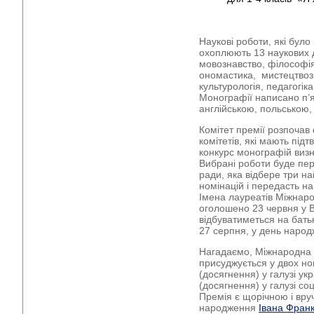
Наукові роботи, які було
охоплюють 13 наукових ди
мовознавство, філософія
ономастика, мистецтвоз
культурологія, педагогік
Монографії написано п’
англійською, польською,
Комітет премії розпоча
комітетів, які мають під
конкурс монографій виз
Вибрані роботи буде пе
ради, яка відбере три н
номінацій і передасть н
Імена лауреатів Міжнаро
оголошено 23 червня у В
відбуватиметься на бать
27 серпня, у день наро
Нагадаємо, Міжнародна 
присуджується у двох ном
(досягнення) у галузі ук
(досягнення) у галузі со
Премія є щорічною і вру
народження
Івана Фран