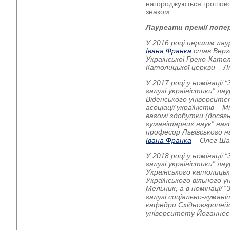
нагороджуються грошов
знаком.
Лауреати премії попер
У 2016 році першим лау
Івана Франка
став Верх
Української Греко-Катол
Католицької церкви – Л
У 2017 році у номінації 
галузі україністики” л
Віденського університе
асоціації україністів – М
вагомі здобутки (досягн
гуманітарних наук” наг
професор Львівського н
Івана Франка
– Олег Ша
У 2018 році у номінації 
галузі україністики” л
Українського католицьк
Українського вільного 
Мельник, а в номінації 
галузі соціально-гуман
кафедри Східноєвропейсь
університету Йоганнес 