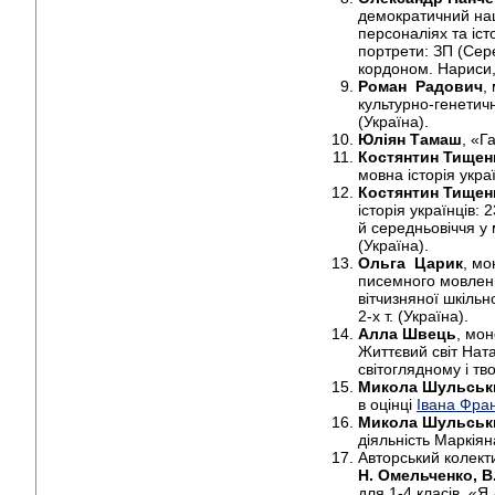
демократичний нац
персоналіях та істо
портрети: ЗП (Се
кордоном. Нариси, 
Роман Радович
,
культурно-генетич
(Україна).
Юліян Тамаш
, «Г
Костянтин Тищен
мовна історія украї
Костянтин Тищен
історія українців:
й середньовіччя у 
(Україна).
Ольга Царик
, м
писемного мовленн
вітчизняної шкільно
2-х т. (Україна).
Алла Швець
, мон
Життєвий світ Ната
світоглядному і тв
Микола Шульськ
в оцінці
Івана Фра
Микола Шульськ
діяльність Маркія
Авторський колект
Н. Омельченко, В
для 1-4 класів «Я 