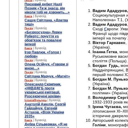
| Буквоїд
Проза
Прозовий дебют Надії
Позняк «Ти ж знаєш, він
Вадим Ададуров
ніколи тобі не дзвонить…»
Социокультурная и
| Буквоїд
Книги
Наполеона» Т.1, (У
Сащук Світлана. «Дратва
Вадим Ададуров
тиші»
| Буквоїд
Сході
Є
вропи: Уяв
Поезія
«Безрозсудна» Лорен
Франції щодо півде
Робертс: почуття vs
імперії на початку 
обов’язок та повалені
Віктор Гаркавко
,
імперії
(Україна).
| Буквоїд
Книги
Іоанна Ґетка
, мон
Ігор Павлюк. «Голод і
Руськомовне васил
любов»
| Буквоїд
століття (Польща).
Поезія
Олена Осійчук. «Говори зі
Богдан Гудь,
мон
мною…»
Наддніпрянщині, Во
| Буквоїд
Поезія
першій половині ХХ
Світлана Марчук. «Магніт»
Богдан М. Пуньк
| Буквоїд
Поезія
(Україна).
Олександр Скрипник.
Богдан М. Пуньк
«НКВД/КГБ проти
української еміграції.
політики» (Україна
Розсекречені архіви»
Володимир Сергі
| Буквоїд
Історія/Культура
1932-1933 років як
Анатолій Амелін, Сергій
Ірина Чугаєва,
мо
Гайдайчук, Євгеній
літописання ХІ–ХІІІ
Астахов. «Візія України
історичне джерело
2035»
Авторський колект
| Буквоїд
Книги
Дебра Сільверман. «Я не
Голіни
, монографі