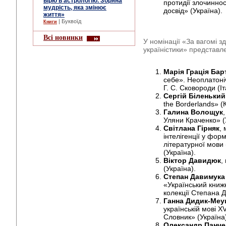
вірю в астрологію. Зоряна
протидії злочиннос
мудрість, яка змінює
досвід» (Україна).
життя»
| Буквоїд
Книги
Всі новинки
У номінації «За вагомі з
україністики» представл
Марія Грація Бар
себе». Неоплатоні
Г. С. Сковороди (Іт
Сергій Біленький
the Borderlands» (
Галина Волощук
Уляни Краченко» (
Світлана Гірняк
,
інтелігенції у фор
літературної мови 
(Україна).
Віктор Давидюк
,
(Україна).
Степан Давимука
«Український книжк
колекції Степана Да
Ганна Дидик-Ме
українській мові XV
Словник» (Україна
Олександр Панче