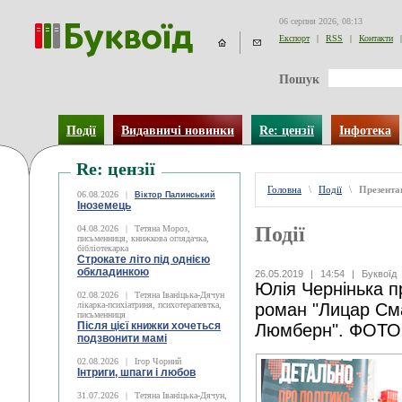
06 серпня 2026, 08:13
Експорт
|
RSS
|
Контакти
|
Пошук
Події
Видавничі новинки
Re: цензії
Інфотека
Re: цензії
Головна
\
Події
\
Презентац
06.08.2026
|
Віктор Палинський
Іноземець
Події
04.08.2026
|
Тетяна Мороз,
письменниця, книжкова оглядачка,
бібліотекарка
Строкате літо під однією
обкладинкою
26.05.2019
|
14:54
|
Буквоїд
Юлія Чернінька п
02.08.2026
|
Тетяна Іваніцька-Дячун
лікарка-психіатриня, психотерапевтка,
роман "Лицар Сма
письменниця
Після цієї книжки хочеться
Люмберн". ФОТ
подзвонити мамі
02.08.2026
|
Ігор Чорний
Інтриги, шпаги і любов
31.07.2026
|
Тетяна Іваніцька-Дячун,