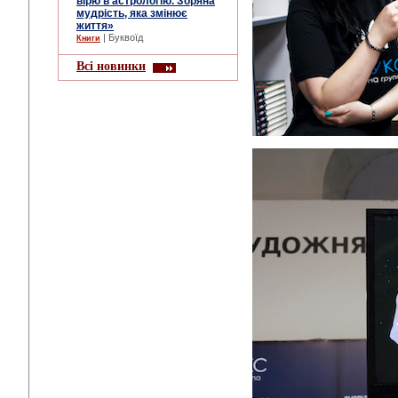
вірю в астрологію. Зоряна
мудрість, яка змінює
життя»
| Буквоїд
Книги
Всі новинки