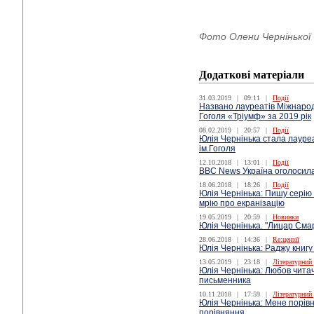
Фото Олени Чернінької
Додаткові матеріали
31.03.2019
|
09:11
|
Події
Названо лауреатів Міжнародн
Гоголя «Тріумф» за 2019 рік
08.02.2019
|
20:57
|
Події
Юлія Чернінька стала лауре
ім.Гоголя
12.10.2018
|
13:01
|
Події
ВВС News Україна оголоcила
18.06.2018
|
18:26
|
Події
Юлія Чернінька: Пишу серію 
мрію про екранізацію
19.05.2019
|
20:59
|
Новинки
Юлія Чернінька. "Лицар Сма
28.06.2018
|
14:36
|
Re:цензії
Юлія Чернінька: Раджу книгу
13.05.2019
|
23:18
|
Літературний
Юлія Чернінька: Любов читач
письменника
10.11.2018
|
17:59
|
Літературний
Юлія Чернінька: Мене порів
порівняння