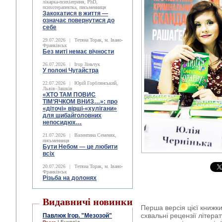
лікарка-психіатриня, PhD,
психотерапевтка, письменниця
Закохатися в життя —
означає повернутися до
себе
29.07.2026
|
Тетяна Торак, м. Івано-
Франківськ
Без миті немає вічности
26.07.2026
|
Ігор Зіньчук
У полоні Чугайстра
22.07.2026
|
Юрій Горблянський,
Львів–Зашків
«ХТО ТАМ ПОВИС
ТІМ’ЯЧКОМ ВНИЗ…»: про
«діточі» вірші-«хулігани»
для шибайголовних
непосидюх…
21.07.2026
|
Валентина Семеняк,
письменниця
Бути Небом ― це любити
всіх
20.07.2026
|
Тетяна Торак, м. Івано-
Франківськ
Різьба на долонях
Видавничі новинки
Перша версія цієї книжк
схвальні рецензії літера
Павлюк Ігор. "Мезозой"