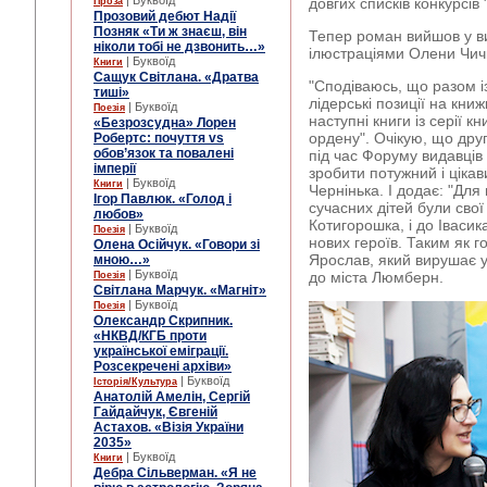
| Буквоїд
довгих списків конкурсів 
Проза
Прозовий дебют Надії
Позняк «Ти ж знаєш, він
Тепер роман вийшов у ви
ніколи тобі не дзвонить…»
ілюстраціями Олени Чич
| Буквоїд
Книги
Сащук Світлана. «Дратва
"Сподіваюсь, що разом і
тиші»
лідерські позиції на кни
| Буквоїд
Поезія
наступні книги із серії 
«Безрозсудна» Лорен
ордену". Очікую, що друг
Робертс: почуття vs
обов’язок та повалені
під час Форуму видавців
імперії
зробити потужний і цікав
| Буквоїд
Книги
Чернінька. І додає: "Дл
Ігор Павлюк. «Голод і
сучасних дітей були свої
любов»
Котигорошка, і до Івасик
| Буквоїд
Поезія
нових героїв. Таким як 
Олена Осійчук. «Говори зі
Ярослав, який вирушає 
мною…»
| Буквоїд
до міста Люмберн.
Поезія
Світлана Марчук. «Магніт»
| Буквоїд
Поезія
Олександр Скрипник.
«НКВД/КГБ проти
української еміграції.
Розсекречені архіви»
| Буквоїд
Історія/Культура
Анатолій Амелін, Сергій
Гайдайчук, Євгеній
Астахов. «Візія України
2035»
| Буквоїд
Книги
Дебра Сільверман. «Я не