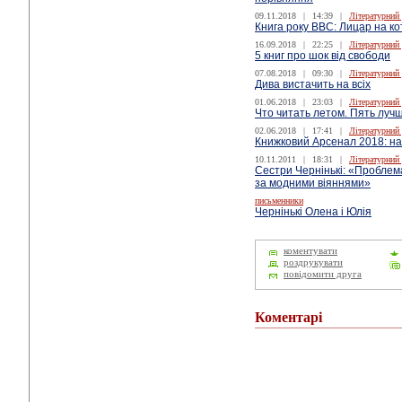
09.11.2018
|
14:39
|
Літературний
Книга року ВВС: Лицар на ко
16.09.2018
|
22:25
|
Літературний
5 книг про шок від свободи
07.08.2018
|
09:30
|
Літературний
Дива вистачить на всіх
01.06.2018
|
23:03
|
Літературний
Что читать летом. Пять луч
02.06.2018
|
17:41
|
Літературний
Книжковий Арсенал 2018: найц
10.11.2011
|
18:31
|
Літературний
Сестри Чернінькі: «Проблема
за модними віяннями»
письменники
Чернінькі Олена і Юлія
коментувати
роздрукувати
повідомити друга
Коментарі