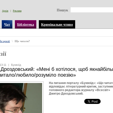
Пошук
Архів
|
Реклама
Чат
Бібліотека
Кримінальне чтиво
Re:цензії
\
Що читати?
зії
13:11
|
Буквоїд
Дроздовський: «Мені б хотілося, щоб якнайбіл
итало/любило/розуміло поезію»
На питання порталу «Буквоїд»: «Що читат
відповідає літературний критик, заступни
головного редактора журналу «Всесвіт»
Дмитро Дроздовський.