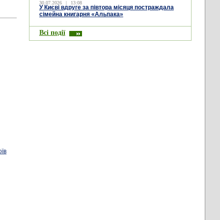
30.07.2026
|
13:08
У Києві вдруге за півтора місяця постраждала
сімейна книгарня «Альпака»
Всі події
оїв