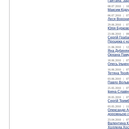
Гайтана: Зар
08.07.2010
|
10
Максим Кідр
06.07.2010
|
07
Леся Ворони
29.06.2010
|
07
Юлія Бурков
23.06.2010
|
09
Сергій Граба
Процюка є н
21.06.2010
|
12
Яна Дубинянс
Орхана Пам
18.06.2010
|
07
Олесь Ільчен
16.06.2010
|
07
Тетяна Троф
03.06.2010
|
07
Павло Вольва
25.05.2010
|
07
Ірина Славін
20.05.2010
|
07
Сергій Трим
03.05.2010
|
11
Олександр А
дорожньою 
23.04.2010
|
07
Валентина К
Холледа Хос