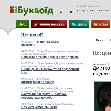
07 серпня 2026, 21:57
Експорт
|
RSS
|
Контакти
|
Події
Видавничі новинки
Re: цензії
Інфотека
Re: цензії
Головна
\
06.08.2026
|
Віктор Палинський
Іноземець
Re:цен
04.08.2026
|
Тетяна Мороз, письменниця, книжкова
оглядачка, бібліотекарка
Строкате літо під однією обкладинкою
02.08.2026
|
Тетяна Іваніцька-Дячун лікарка-психіатриня,
22.10.2010
|
психотерапевтка, письменниця
Дмитро 
Після цієї книжки хочеться подзвонити
мамі
людей ч
02.08.2026
|
Ігор Чорний
Інтриги, шпаги і любов
31.07.2026
|
Тетяна Іваніцька-Дячун, лікарка-
психіатриня, PhD, психотерапевтка, письменниця
Закохатися в життя — означає
повернутися до себе
29.07.2026
|
Тетяна Торак, м. Івано-Франківськ
Без миті немає вічности