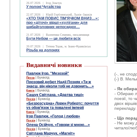
26.07.2026
|
Ігор Зіньчук
У полоні Чугайстра
22.07.2026
|
Юрій Горблянський, Львів–Зашків
«ХТО ТАМ ПОВИС ТІМ’ЯЧКОМ ВНИЗ…»:
про «діточі» вірші-«хулігани» для
шибайголовних непосидюх…
21.07.2026
|
Валентина Семеняк, письменниця
Бути Небом ― це любити всіх
20.07.2026
|
Тетяна Торак, м. Івано-Франківськ
Різьба на долонях
Видавничі новинки
Павлюк Ігор. "Мезозой"
(-, не спо
| Буквоїд
Проза
(-) В. Мел
Прозовий дебют Надії Позняк «Ти ж
знаєш, він ніколи тобі не дзвонить…»
- Як обир
| Буквоїд
Книги
- Обираю л
Сащук Світлана. «Дратва тиші»
поезії, то 
| Буквоїд
Поезія
двох вірші
«Безрозсудна» Лорен Робертс: почуття
vs обов’язок та повалені імперії
перекладу.
| Буквоїд
Книги
Ігор Павлюк. «Голод і любов»
- Що пора
| Буквоїд
Поезія
- Не можу 
Олена Осійчук. «Говори зі мною…»
читало/люб
| Буквоїд
Поезія
Світлана Марчук. «Магніт»