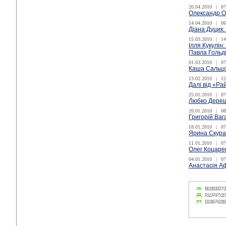
20.04.2010
|
07
Олександр Оч
14.04.2010
|
06
Діана Дуцик:
15.03.2010
|
14
Ілля Кукулін
Павла Гольді
01.03.2010
|
07
Каша Сальцо
13.02.2010
|
12
Далі від «Ра
25.01.2010
|
07
Любко Дереш
20.01.2010
|
08
Григорій Ваг
18.01.2010
|
07
Ярина Скура
11.01.2010
|
07
Олег Коцарев
04.01.2010
|
07
Анастасія Аф
коменту
роздрук
повідом