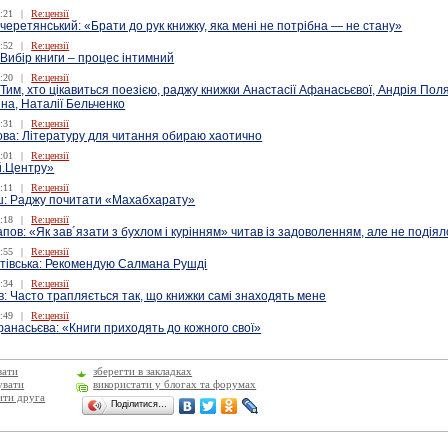
:21
|
Re:цензії
еретянський: «Брати до рук книжку, яка мені не потрібна — не стану»
:52
|
Re:цензії
 Вибір книги – процес інтимний
:20
|
Re:цензії
: Тим, хто цікавиться поезією, раджу книжки Анастасії Афанасьєвої, Андрія Пол
на, Наталії Бельченко
:31
|
Re:цензії
ва: Літературу для читання обираю хаотично
:01
|
Re:цензії
й.Центру»
:11
|
Re:цензії
: Раджу почитати «Махабхарату»
:18
|
Re:цензії
апов: «Як зав´язати з бухлом і курінням» читав із задоволенням, але не подіял
:55
|
Re:цензії
тівська: Рекомендую Салмана Рушді
:34
|
Re:цензії
: Часто трапляється так, що книжки самі знаходять мене
:49
|
Re:цензії
анасьєва: «Книги приходять до кожного свої»
вати
зберегти в закладках
увати
використати у блогах та форумах
ити друга
Поділитися…