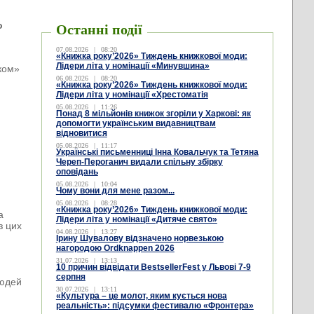
о
Останні події
07.08.2026
|
08:20
«Книжка року’2026» Тиждень книжкової моди:
Лідери літа у номінації «Минувшина»
иком»
06.08.2026
|
08:20
«Книжка року’2026» Тиждень книжкової моди:
Лідери літа у номінації «Хрестоматія
05.08.2026
|
11:26
Понад 8 мільйонів книжок згоріли у Харкові: як
допомогти українським видавництвам
відновитися
05.08.2026
|
11:17
Українські письменниці Інна Ковальчук та Тетяна
Череп-Пероганич видали спільну збірку
оповідань
05.08.2026
|
10:04
Чому вони для мене разом...
05.08.2026
|
08:28
«Книжка року’2026» Тиждень книжкової моди:
а
Лідери літа у номінації «Дитяче свято»
з цих
04.08.2026
|
13:27
Ірину Шувалову відзначено норвезькою
нагородою Ordknappen 2026
31.07.2026
|
13:13
10 причин відвідати BestsellerFest у Львові 7-9
серпня
людей
30.07.2026
|
13:11
«Культура – це молот, яким кується нова
реальність»: підсумки фестивалю «Фронтера»