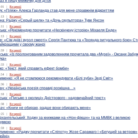
аз я пишу книжечку для діток
:01
|
Re:цензії
ук: «Пляж» Алекса Гарланда став для мене справжнім відкриттям
:13
|
Re:цензії
на: Раджу «Серый шелк» та «Дочь скульптора» Туве Янсон
:11
|
Re:цензії
ська: «Рекомендую прочитати «Нескінчену історію» Міхаеля Енде»
:13
|
Re:цензії
р: «Сім днів і вузол смерті» Сергія Пантюка та «Троянда ритуального бою» С
айкращими у своєму жанрі
:59
|
Re:цензії
ька: «Із пролонгованим задоволенням прочитала два «Музеї» - Оксани Забуж
ука»
:33
|
Re:цензії
ко: «Текст, який справить ефект бомби»
:54
|
Re:цензії
именко: «Я не стомлююся рекомендувати «Білі зуби» Зеді Сміт»
:36
|
Re:цензії
ч: «Українська поезія справді розкішна…»
:18
|
Re:цензії
ська: «Письмо з околиці» Дністрового - надзвичайний текст»
:38
|
Re:цензії
бач: «Книги не обираю, радше вони обирають мене»
:25
|
Re:цензії
рхангельський: Ходжу за книжками на «Нон-фікшн» та на ММВК з великою
сумкою
:59
|
Re:цензії
лименко: «Раджу прочитати «Сліпоту» Жозе Сарамаго і «Бегущий за ветром»
ейні»