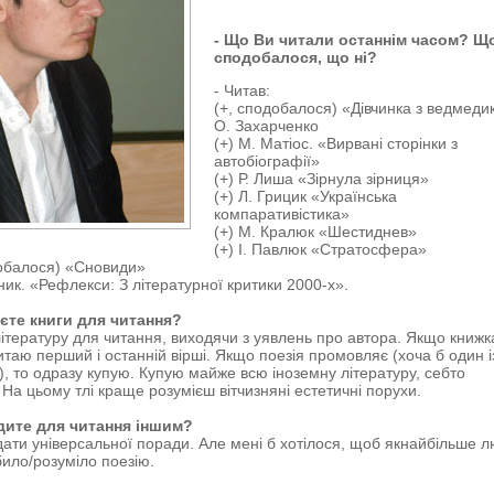
- Що Ви читали останнім часом? Щ
сподобалося, що ні?
- Читав:
(+, сподобалося) «Дівчинка з ведмед
О. Захарченко
(+) М. Матіос. «Вирвані сторінки з
автобіографії»
(+) Р. Лиша «Зірнула зірниця»
(+) Л. Грицик «Українська
компаративістика»
(+) М. Кралюк «Шестиднев»
(+) І. Павлюк «Стратосфера»
добалося) «Сновиди»
ьник. «Рефлекси: З літературної критики 2000-х».
аєте книги для читання?
ітературу для читання, виходячи з уявлень про автора. Якщо книжк
читаю перший і останній вірші. Якщо поезія промовляє (хоча б один і
в), то одразу купую. Купую майже всю іноземну літературу, себто
 На цьому тлі краще розумієш вітчизняні естетичні порухи.
дите для читання іншим?
дати універсальної поради. Але мені б хотілося, щоб якнайбільше 
ило/розуміло поезію.