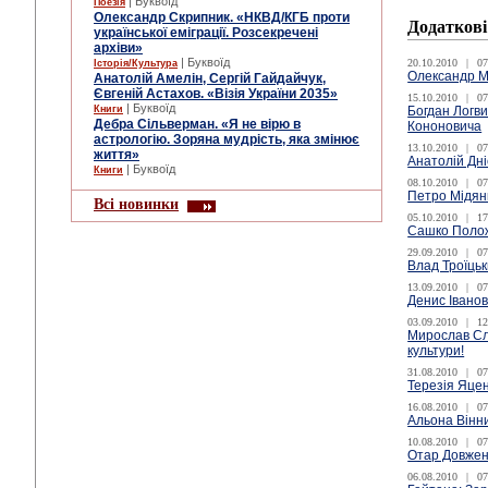
| Буквоїд
Поезія
Олександр Скрипник. «НКВД/КГБ проти
Додаткові
української еміграції. Розсекречені
архіви»
| Буквоїд
20.10.2010
|
07
Історія/Культура
Олександр М
Анатолій Амелін, Сергій Гайдайчук,
Євгеній Астахов. «Візія України 2035»
15.10.2010
|
07
| Буквоїд
Книги
Богдан Логви
Дебра Сільверман. «Я не вірю в
Кононовича
астрологію. Зоряна мудрість, яка змінює
13.10.2010
|
07
життя»
Анатолій Дн
| Буквоїд
Книги
08.10.2010
|
07
Петро Мідян
Всі новинки
05.10.2010
|
17
Сашко Положи
29.09.2010
|
07
Влад Троїць
13.09.2010
|
07
Денис Іванов
03.09.2010
|
12
Мирослав Сла
культури!
31.08.2010
|
07
Терезія Яцен
16.08.2010
|
07
Альона Вінни
10.08.2010
|
07
Отар Довженк
06.08.2010
|
07