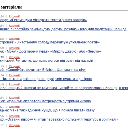
 матеріали
:34
|
Re:цензії
оцар: «Рекомендую мікшувати тексти різних авторів»
:34
|
Re:цензії
ненко: Я постійно рекомендую, дарую і роздаю «Тему для медитації» Леоніда
:08
|
Re:цензії
істровий: «З настанням холоду перечитую улюблених поетів»
:20
|
Re:цензії
ка: «Можу й досі перечитувати «Миколу Джерю» або «Землю»
:19
|
Re:цензії
нський: Читаю те, що трапляється під руку і під настрій
:25
|
Re:цензії
кий: «Спробуйте почитати Біблію… Фантастична річ»
:34
|
Re:цензії
: Читаю книги, які порадили друзі, чиїм смакам я довіряю
:49
|
Re:цензії
бошпицький: Книжки не тампакси - читайте не розрекламовані бренди, а гер
:34
|
Re:цензії
юк: Українські літератори потребують підтримки читача
:21
|
Re:цензії
цька: Мене так надихнув Рушді, що я почала писати казку
:26
|
Re:цензії
о: «Останні півроку я читав переважно польську літературу в оригіналі»
:27
|
Re:цензії