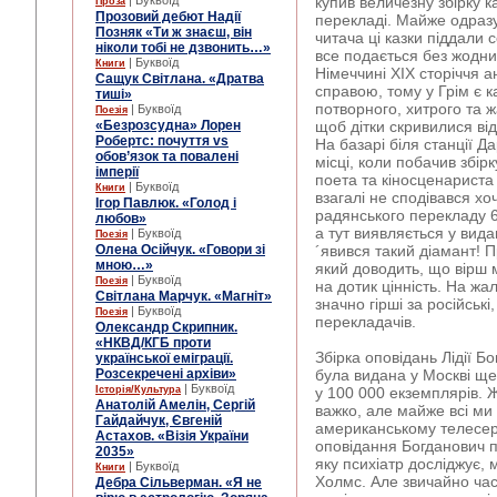
| Буквоїд
купив величезну збірку к
Проза
Прозовий дебют Надії
перекладі. Майже одраз
Позняк «Ти ж знаєш, він
читача ці казки піддали с
ніколи тобі не дзвонить…»
все подається без жодни
| Буквоїд
Книги
Німеччині ХІХ сторіччя 
Сащук Світлана. «Дратва
справою, тому у Грім є 
тиші»
потворного, хитрого та ж
| Буквоїд
Поезія
«Безрозсудна» Лорен
щоб дітки скривилися від
Робертс: почуття vs
На базарі біля станції Д
обов’язок та повалені
місці, коли побачив збі
імперії
поета та кіносценариста
| Буквоїд
Книги
взагалі не сподівався хо
Ігор Павлюк. «Голод і
радянського перекладу 60
любов»
а тут виявляється у вид
| Буквоїд
Поезія
Олена Осійчук. «Говори зі
´явився такий діамант! 
мною…»
який доводить, що вірш 
| Буквоїд
Поезія
на дотик цінність. На жа
Світлана Марчук. «Магніт»
значно гірші за російськ
| Буквоїд
Поезія
перекладачів.
Олександр Скрипник.
«НКВД/КГБ проти
Збірка оповідань Лідії Б
української еміграції.
Розсекречені архіви»
була видана у Москві ще
| Буквоїд
Історія/Культура
у 100 000 екземплярів. 
Анатолій Амелін, Сергій
важко, але майже всі ми
Гайдайчук, Євгеній
американському телесер
Астахов. «Візія України
оповідання Богданович п
2035»
яку психіатр досліджує,
| Буквоїд
Книги
Холмс. Але звичайно час 
Дебра Сільверман. «Я не