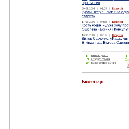
про смаки»
20.08.2009
|
08:25
|
Re:цензії
Гурам Петріашвілі: «На одну
старих»
17.08.2009
|
07:19
|
Re:цензії
Кость Родик: «Дуже хочу пр
Єшкілєва «Богиня і Консуль
13.08.2009
|
07:36
|
Re:цензії
Віктор Савченко: «Раджу чи
Еткінда та… Віктора Савчен
коментувати
роздрукувати
повідомити друга
Коментарі