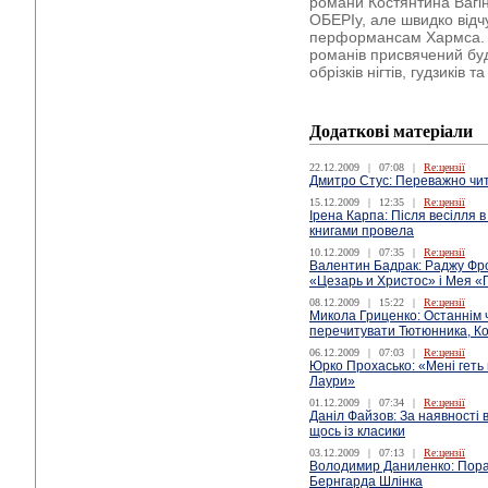
романи Костянтина Вагін
ОБЕРІу, але швидко відч
перформансам Хармса. Ц
романів присвячений бу
обрізків нігтів, гудзиків та
Додаткові матеріали
22.12.2009
|
07:08
|
Re:цензії
Дмитро Стус: Переважно чит
15.12.2009
|
12:35
|
Re:цензії
Ірена Карпа: Після весілля 
книгами провела
10.12.2009
|
07:35
|
Re:цензії
Валентин Бадрак: Раджу Фр
«Цезарь и Христос» і Мея «
08.12.2009
|
15:22
|
Re:цензії
Микола Гриценко: Останнім 
перечитувати Тютюнника, К
06.12.2009
|
07:03
|
Re:цензії
Юрко Прохасько: «Мені геть
Лаури»
01.12.2009
|
07:34
|
Re:цензії
Даніл Файзов: За наявності 
щось із класики
03.12.2009
|
07:13
|
Re:цензії
Володимир Даниленко: Пора
Бернгарда Шлінка