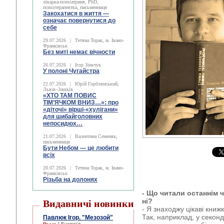
лікарка-психіатриня, PhD,
психотерапевтка, письменниця
Закохатися в життя —
означає повернутися до
себе
29.07.2026
|
Тетяна Торак, м. Івано-
Франківськ
Без миті немає вічности
26.07.2026
|
Ігор Зіньчук
У полоні Чугайстра
22.07.2026
|
Юрій Горблянський,
Львів–Зашків
«ХТО ТАМ ПОВИС
ТІМ’ЯЧКОМ ВНИЗ…»: про
«діточі» вірші-«хулігани»
для шибайголовних
непосидюх…
21.07.2026
|
Валентина Семеняк,
письменниця
Бути Небом ― це любити
всіх
20.07.2026
|
Тетяна Торак, м. Івано-
Франківськ
Різьба на долонях
- Що читали останнім
ні?
Видавничі новинки
- Я знаходжу цікаві книж
Так, наприклад, у секонд
Павлюк Ігор. "Мезозой"