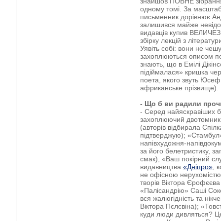
знайшов ПОВНЕ зібрання
одному томі. За масштаб
письменник дорівнює Анд
залишився майже невідо
видавців купив ВЕЛИЧЕЗН
збірку лекцій з літерату
Уявіть собі: вони не чеш
захоплюються описом пе
знають, що в Емілі Дікінс
підіймалася» кришка чер
поета, якого звуть Юсеф
африканське прізвище).
- Що б ви радили про
- Серед найяскравіших б
захоплюючий двотомник 
(авторів відбирала Спілк
підтверджую); «Стамбул
напівхудожня-напівдоку
за його белетристику, з
смак), «Ваш покірний слу
видавництва
«Дніпро»
, 
не офісною нерухомістю 
творів Віктора Єрофєєва 
«Палісандрію» Саші Сок
вся жалюгідність та нік
Віктора Пєлєвіна); «Товс
куди люди дивляться? Це