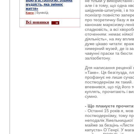
вірю в астрологію. Зоряна
не тільки у використанні
мудрість, яка змінює
але і в тому, що одна х
життя»
шкідників-шпигунів, і в 
| Буквоїд
Книги
психіатр повністю запер
про теоретичну базу я вж
Всі новинки
канонам марксизму-ленін
спадковість, а всі хвор
оточенням: немає ніякої
діяльність», на яку впли
дуже цікаво читати: враж
химерний музей, де із 
чавунні праски та бюсти
залізобетону.
Для написання рецензії 
«Таке». Ця безглузда, п
профанує не лише сучасн
постмодернізм як такий.
впевнився, що під його 
куплять, прочитають і в
сумно.
- Що плануєте прочита
- Останні 15 років я, мов
постмодернізму, тому про
неподалік Хмельницької 
майже за безцінь «Листи
капуста» О´Генрі. У маг