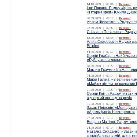
14.10.2009
|
07:06
|
Re:цензії
Ігор Павлюк: Раджу «Крізь в
«Гітарна кров» Юхима Дишк
28.09.2009
|
07:17
|
Re:цензії
Артем Шевченко: «Раджу пе
22.09.2009
|
07:37
|
Re:цензії
Світлана Поваляєва: Раджу
18.09.2009
|
06:59
|
Re:цензії
Аліна Сваровскі: «Я дуже в
Вітрів»
14.09.2009
|
07:57
|
Re:цензії
Сергій Грабар: «Найбільше
«Руйнування ляльки»
08.09.2009
|
11:27
|
Re:цензії
Максим Розумний: «На полиці
04.09.2009
|
07:14
|
Re:цензії
Марія Галіна: «З величезни
«Майже ніколи не навпаки» 
01.09.2009
|
13:27
|
Re:цензії
Сергій Квіт: «Раджу читати к
відвертий погляд на речі»
31.08.2009
|
07:50
|
Re:цензії
Захар Прілєпін: «Мені дуже
«Адольфича» Нестеренка»
27.08.2009
|
12:12
|
Re:цензії
Богдана Матіяш: Раджу пере
24.08.2009
|
07:14
|
Re:цензії
Наталка Сняданко: «Зазвича
сподобалося самій, але є н