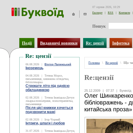
07 серпня 2026, 10:29
Експорт
|
RSS
|
Контакти
|
Пошук
Події
Видавничі новинки
Re: цензії
Інфотека
Re: цензії
Головна
\
Re:цензії
\
Що чи
06.08.2026
|
Віктор Палинський
Іноземець
Re:цензії
04.08.2026
|
Тетяна Мороз,
письменниця, книжкова оглядачка,
бібліотекарка
Строкате літо під однією
обкладинкою
25.12.2009
|
07:37
|
Буквоїд
Олег Шинкаренко
02.08.2026
|
Тетяна Іваніцька-Дячун
лікарка-психіатриня, психотерапевтка,
бібліовражень - 
письменниця
Після цієї книжки хочеться
китайська проза»
подзвонити мамі
02.08.2026
|
Ігор Чорний
Інтриги, шпаги і любов
31.07.2026
|
Тетяна Іваніцька-Дячун,