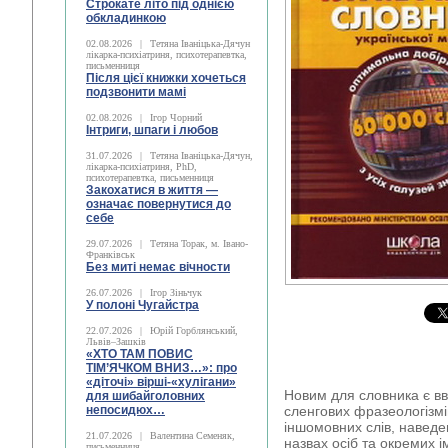
Строкате літо під однією
обкладинкою
02.08.2026
|
Тетяна Іваніцька-Дячун
лікарка-психіатриня, психотерапевтка,
письменниця
Після цієї книжки хочеться
подзвонити мамі
02.08.2026
|
Ігор Чорний
Інтриги, шпаги і любов
31.07.2026
|
Тетяна Іваніцька-Дячун,
лікарка-психіатриня, PhD,
психотерапевтка, письменниця
Закохатися в життя —
означає повернутися до
себе
29.07.2026
|
Тетяна Торак, м. Івано-
Франківськ
Без миті немає вічности
26.07.2026
|
Ігор Зіньчук
У полоні Чугайстра
22.07.2026
|
Юрій Горблянський,
Львів–Зашків
«ХТО ТАМ ПОВИС
ТІМ’ЯЧКОМ ВНИЗ…»: про
«діточі» вірші-«хулігани»
Новим для словника є вв
для шибайголовних
непосидюх…
сленгових фразеологізм
іншомовних слів, наведен
21.07.2026
|
Валентина Семеняк,
назвах осіб та окремих ім
письменниця