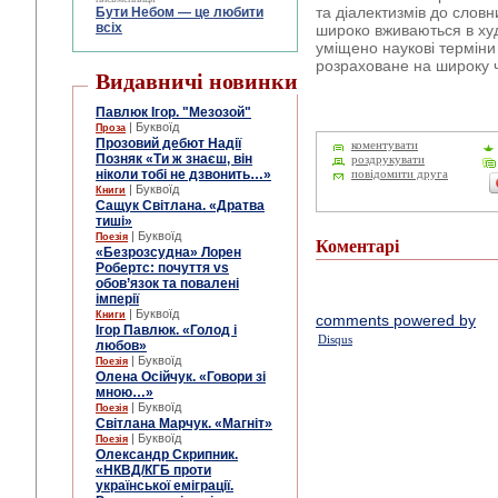
та діалектизмів до словн
Бути Небом ― це любити
всіх
широко вживаються в худо
уміщено наукові терміни 
розраховане на широку ч
Видавничі новинки
Павлюк Ігор. "Мезозой"
| Буквоїд
Проза
Прозовий дебют Надії
коментувати
Позняк «Ти ж знаєш, він
роздрукувати
ніколи тобі не дзвонить…»
повідомити друга
| Буквоїд
Книги
Сащук Світлана. «Дратва
тиші»
| Буквоїд
Поезія
Коментарі
«Безрозсудна» Лорен
Робертс: почуття vs
обов’язок та повалені
імперії
| Буквоїд
Книги
comments powered by
Ігор Павлюк. «Голод і
Disqus
любов»
| Буквоїд
Поезія
Олена Осійчук. «Говори зі
мною…»
| Буквоїд
Поезія
Світлана Марчук. «Магніт»
| Буквоїд
Поезія
Олександр Скрипник.
«НКВД/КГБ проти
української еміграції.