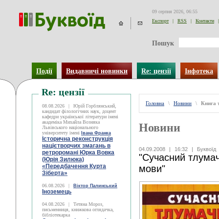
09 серпня 2026, 06:55
Експорт
|
RSS
|
Контакти
|
Пошук
Події
Видавничі новинки
Re: цензії
Інфотека
Re: цензії
Головна
\
Новини
\
Книга 
08.08.2026
|
Юрій Горблянський,
кандидат філологічних наук, доцент
кафедри української літератури імені
академіка Михайла Возняка
Новини
Львівського національного
університету імені
Івана Франка
Історична реконструкція
націєтворчих змагань в
04.09.2008
|
16:32
|
Буквоїд
ретроромані Юрка Вовка
"Сучасний тлумач
(Юрія Зилюка)
«Передбачення Курта
мови"
Зіберта»
06.08.2026
|
Віктор Палинський
Іноземець
04.08.2026
|
Тетяна Мороз,
письменниця, книжкова оглядачка,
бібліотекарка