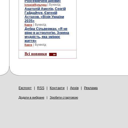
Розсекречені архіви»
| Буквоїд
Історія/Культура
Анатолій Амелін, Сергій
Гайдайчук, Євгеній
Астахов. «Візія України
2035»
| Буквоїд
Книги
Дебра Сільверман. «Я не
вірю в астрологію. Зоряна
мудрість, яка змінює
життя»
| Буквоїд
Книги
Всі новинки
Експорт
|
RSS
|
Контакти
|
Архів
|
Реклама
Додати в вибране
|
Зробити стартовою