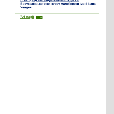
В Ужгороді нагородили переможців VIII
Всеукраїнського конкурсу малої прози імені Івана
Чендея
Всі події