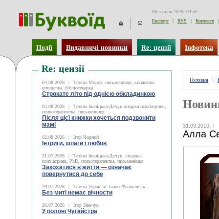
06 серпня 2026, 04:50
Експорт
|
RSS
|
Контакти
|
Події
Видавничі новинки
Re: цензії
Інфотека
Re: цензії
Головна
\
04.08.2026
|
Тетяна Мороз, письменниця, книжкова
оглядачка, бібліотекарка
Строкате літо під однією обкладинкою
Новин
02.08.2026
|
Тетяна Іваніцька-Дячун лікарка-психіатриня,
психотерапевтка, письменниця
Після цієї книжки хочеться подзвонити
мамі
31.03.2010
|
Алла Сє
02.08.2026
|
Ігор Чорний
Інтриги, шпаги і любов
31.07.2026
|
Тетяна Іваніцька-Дячун, лікарка-
психіатриня, PhD, психотерапевтка, письменниця
Закохатися в життя — означає
повернутися до себе
29.07.2026
|
Тетяна Торак, м. Івано-Франківськ
Без миті немає вічности
26.07.2026
|
Ігор Зіньчук
У полоні Чугайстра