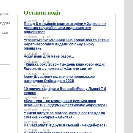
Останні події
одою.
і
05.08.2026
|
11:26
Згодом
Понад 8 мільйонів книжок згоріли у Харкові: як
допомогти українським видавництвам
еться
відновитися
05.08.2026
|
11:17
Українські письменниці Інна Ковальчук та Тетяна
Череп-Пероганич видали спільну збірку
оповідань
05.08.2026
|
10:04
Чому вони для мене разом...
05.08.2026
|
08:28
«Книжка року’2026» Тиждень книжкової моди:
Лідери літа у номінації «Дитяче свято»
04.08.2026
|
13:27
Ірину Шувалову відзначено норвезькою
нагородою Ordknappen 2026
31.07.2026
|
13:13
10 причин відвідати BestsellerFest у Львові 7-9
серпня
30.07.2026
|
13:11
«Культура – це молот, яким кується нова
реальність»: підсумки фестивалю «Фронтера»
30.07.2026
|
13:08
У Києві вдруге за півтора місяця постраждала
сімейна книгарня «Альпака»
29.07.2026
|
10:07
На Закарпатті відбувся сьомий «Чендей-фест»
23.07.2026
|
08:09