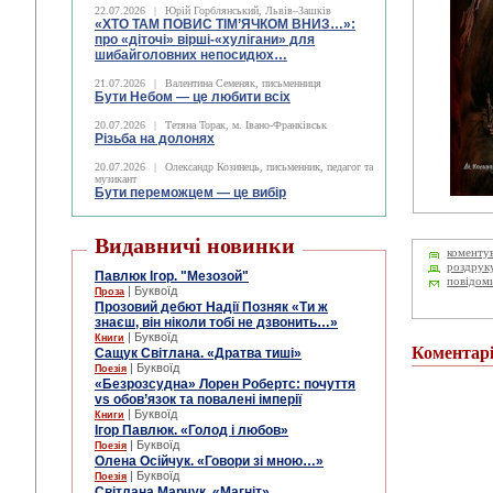
22.07.2026
|
Юрій Горблянський, Львів–Зашків
«ХТО ТАМ ПОВИС ТІМ’ЯЧКОМ ВНИЗ…»:
про «діточі» вірші-«хулігани» для
шибайголовних непосидюх…
21.07.2026
|
Валентина Семеняк, письменниця
Бути Небом ― це любити всіх
20.07.2026
|
Тетяна Торак, м. Івано-Франківськ
Різьба на долонях
20.07.2026
|
Олександр Козинець, письменник, педагог та
музикант
Бути переможцем — це вибір
Видавничі новинки
коменту
роздрук
Павлюк Ігор. "Мезозой"
повідом
| Буквоїд
Проза
Прозовий дебют Надії Позняк «Ти ж
знаєш, він ніколи тобі не дзвонить…»
| Буквоїд
Книги
Коментар
Сащук Світлана. «Дратва тиші»
| Буквоїд
Поезія
«Безрозсудна» Лорен Робертс: почуття
vs обов’язок та повалені імперії
| Буквоїд
Книги
Ігор Павлюк. «Голод і любов»
| Буквоїд
Поезія
Олена Осійчук. «Говори зі мною…»
| Буквоїд
Поезія
Світлана Марчук. «Магніт»