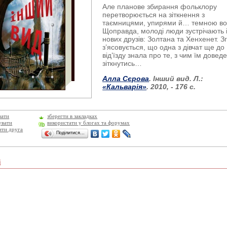
Але планове збирання фольклору
перетворюється на зіткнення з
таємницями, упирями й… темною в
Щоправда, молоді люди зустрічають 
нових друзів: Золтана та Хенхенет. 
з’ясовується, що одна з дівчат ще до
від’їзду знала про те, з чим їм довед
зіткнутись…
Алла Сєрова
. Інший вид. Л.:
«Кальварія»
. 2010,
- 176 с.
вати
зберегти в закладках
увати
використати у блогах та форумах
ити друга
Поділитися…
і