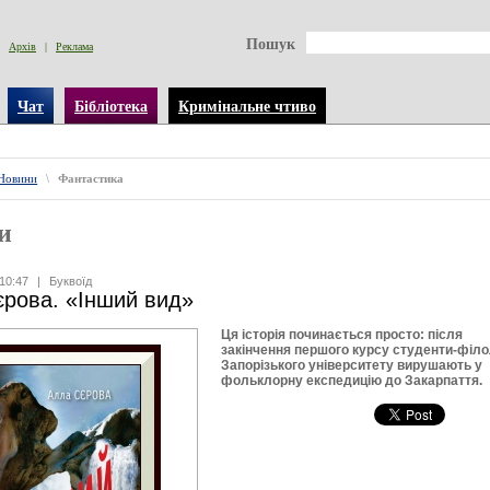
Пошук
Архів
|
Реклама
Чат
Бібліотека
Кримінальне чтиво
Новини
\
Фантастика
и
10:47
|
Буквоїд
рова. «Інший вид»
Ця історія починається просто: після
закінчення першого курсу студенти-філ
Запорізького університету вирушають y
фольклорну експедицію до Закарпаття.