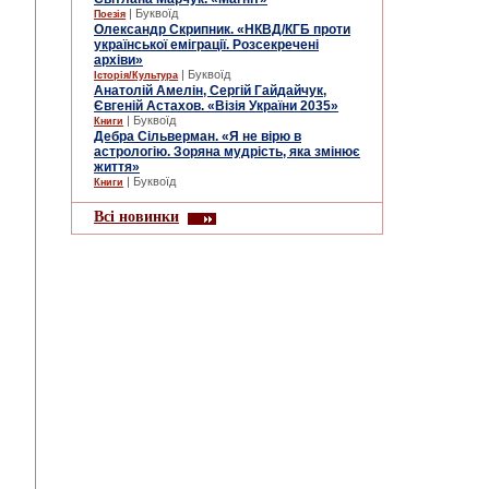
| Буквоїд
Поезія
Олександр Скрипник. «НКВД/КГБ проти
української еміграції. Розсекречені
архіви»
| Буквоїд
Історія/Культура
Анатолій Амелін, Сергій Гайдайчук,
Євгеній Астахов. «Візія України 2035»
| Буквоїд
Книги
Дебра Сільверман. «Я не вірю в
астрологію. Зоряна мудрість, яка змінює
життя»
| Буквоїд
Книги
Всі новинки