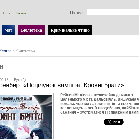
Пошук
Архів
|
Реклама
Чат
Бібліотека
Кримінальне чтиво
Новини
\
Фантастика
и
09:12
|
Буквоїд
ейбер. «Поцілунок вампіра. Кровні брати»
Рейвен Медісон – незвичайна дівчина з
маленького міста Дальсвілль. Вишукана 
помада, чорний лак для нігтів та прогулян
кладовищем – ось її вподобання, найбіль
бажання – зустрічатися зі справжнім вамп