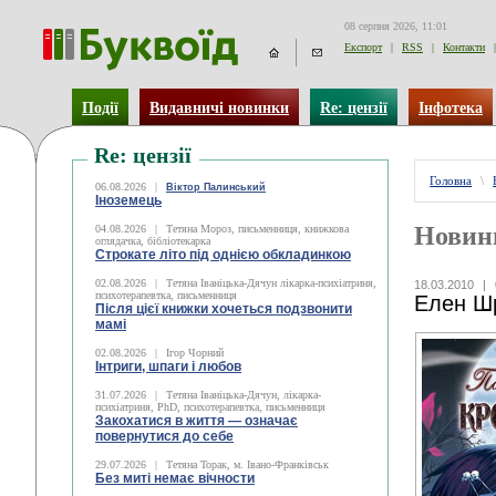
08 серпня 2026, 11:01
Експорт
|
RSS
|
Контакти
|
Події
Видавничі новинки
Re: цензії
Інфотека
Re: цензії
Головна
\
06.08.2026
|
Віктор Палинський
Іноземець
Новин
04.08.2026
|
Тетяна Мороз, письменниця, книжкова
оглядачка, бібліотекарка
Строкате літо під однією обкладинкою
02.08.2026
|
Тетяна Іваніцька-Дячун лікарка-психіатриня,
18.03.2010
|
психотерапевтка, письменниця
Елен Шр
Після цієї книжки хочеться подзвонити
мамі
02.08.2026
|
Ігор Чорний
Інтриги, шпаги і любов
31.07.2026
|
Тетяна Іваніцька-Дячун, лікарка-
психіатриня, PhD, психотерапевтка, письменниця
Закохатися в життя — означає
повернутися до себе
29.07.2026
|
Тетяна Торак, м. Івано-Франківськ
Без миті немає вічности