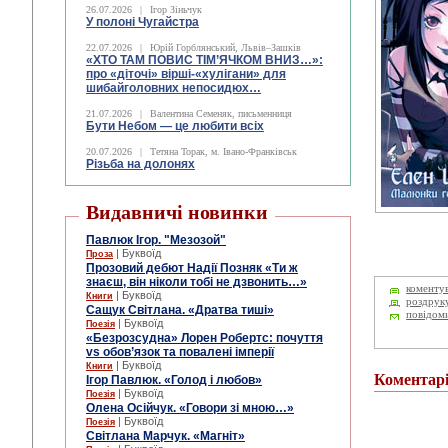
26.07.2026
|
Ігор Зіньчук
У полоні Чугайстра
22.07.2026
|
Юрій Горблянський, Львів–Зашків
«ХТО ТАМ ПОВИС ТІМ’ЯЧКОМ ВНИЗ…»:
про «діточі» вірші-«хулігани» для
шибайголовних непосидюх…
21.07.2026
|
Валентина Семеняк, письменниця
Бути Небом ― це любити всіх
20.07.2026
|
Тетяна Торак, м. Івано-Франківськ
Різьба на долонях
Видавничі новинки
Павлюк Ігор. "Мезозой"
| Буквоїд
Проза
Прозовий дебют Надії Позняк «Ти ж
знаєш, він ніколи тобі не дзвонить…»
коменту
| Буквоїд
Книги
роздрук
Сащук Світлана. «Дратва тиші»
повідом
| Буквоїд
Поезія
«Безрозсудна» Лорен Робертс: почуття
vs обов’язок та повалені імперії
| Буквоїд
Книги
Коментар
Ігор Павлюк. «Голод і любов»
| Буквоїд
Поезія
Олена Осійчук. «Говори зі мною…»
| Буквоїд
Поезія
Світлана Марчук. «Магніт»