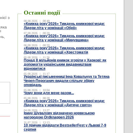
Останні події
ієї з
08.08.2026
|
08:49
«Книжка року’2026» Тиждень книжкової моди:
 яка
Лідери літа у номінації «Обрії»
?
07.08.2026
|
08:20
«Книжка року’2026» Тиждень книжкової моди:
нь,
Лідери літа у номінації «Минувшина»
06.08.2026
|
08:20
«Книжка року’2026» Тиждень книжкової моди:
Лідери літа у номінації «Хрестоматія
05.08.2026
|
11:26
Понад 8 мільйонів книжок згоріли у Харкові: як
допомогти українським видавництвам
відновитися
05.08.2026
|
11:17
Українські письменниці Інна Ковальчук та Тетяна
Череп-Пероганич видали спільну збірку
оповідань
05.08.2026
|
10:04
Чому вони для мене разом...
05.08.2026
|
08:28
«Книжка року’2026» Тиждень книжкової моди:
Лідери літа у номінації «Дитяче свято»
04.08.2026
|
13:27
Ірину Шувалову відзначено норвезькою
нагородою Ordknappen 2026
31.07.2026
|
13:13
10 причин відвідати BestsellerFest у Львові 7-9
серпня