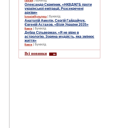
| Буквоїд
Поезія
Олександр Скрипник. «НКВД/КГБ проти
української еміграції. Розсекречені
архіви»
| Буквоїд
Історія/Культура
Анатолій Амелін, Сергій Гайдайчук,
Євгеній Астахов. «Візія України 2035»
| Буквоїд
Книги
Дебра Сільверман. «Я не вірю в
астрологію. Зоряна мудрість, яка змінює
життя»
| Буквоїд
Книги
Всі новинки