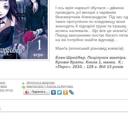
І ось мрія нарешті збулася – дівчина
проводить усі вечори з чарівним
безсмертним Александром. Під час одн
таких прогулянок по кладовищу вони
знаходять 4 підозрілі труни та іграшку,
колись належала... Що все це значить
Перед закоханими постає багато пита
на які потрібно знайти відповіді…
Манґа (японський різновид коміксів).
Елен Шрейбер. Поцілунок вампіра.
Кровні брати. Книга 1, манга. К.:
«Перо». 2010, - 128 с. Від 13 років
вати
зберегти в закладках
увати
використати у блогах та форумах
ити друга
Поділитися…
і