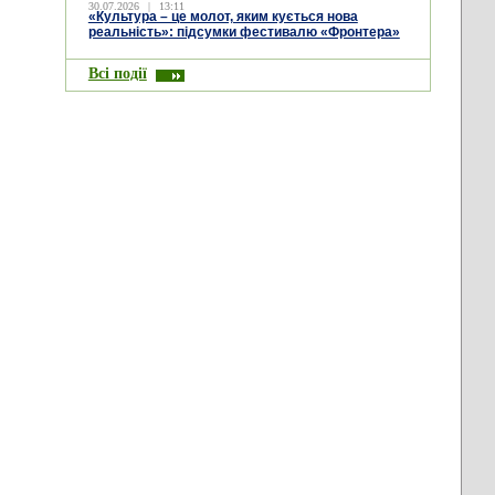
30.07.2026
|
13:11
«Культура – це молот, яким кується нова
реальність»: підсумки фестивалю «Фронтера»
Всі події