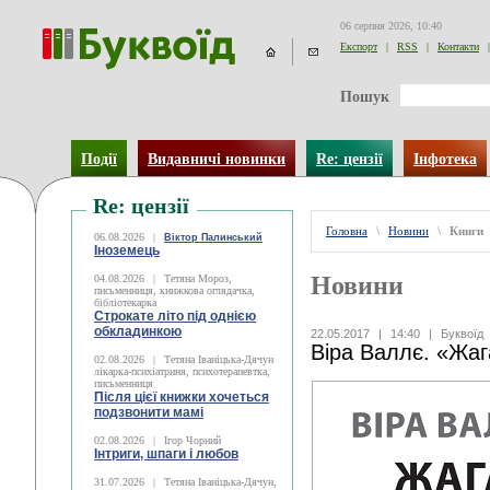
06 серпня 2026, 10:40
Експорт
|
RSS
|
Контакти
|
Пошук
Події
Видавничі новинки
Re: цензії
Інфотека
Re: цензії
Головна
\
Новини
\
Книги
06.08.2026
|
Віктор Палинський
Іноземець
Новини
04.08.2026
|
Тетяна Мороз,
письменниця, книжкова оглядачка,
бібліотекарка
Строкате літо під однією
обкладинкою
22.05.2017
|
14:40
|
Буквоїд
Віра Валлє. «Жа
02.08.2026
|
Тетяна Іваніцька-Дячун
лікарка-психіатриня, психотерапевтка,
письменниця
Після цієї книжки хочеться
подзвонити мамі
02.08.2026
|
Ігор Чорний
Інтриги, шпаги і любов
31.07.2026
|
Тетяна Іваніцька-Дячун,