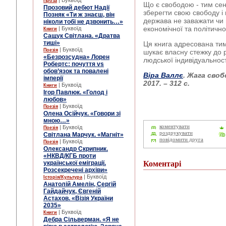
| Буквоїд
Проза
Що є свободою - тим се
Прозовий дебют Надії
зберегти свою свободу і
Позняк «Ти ж знаєш, він
держава не заважати чи 
ніколи тобі не дзвонить…»
економічної та політичн
| Буквоїд
Книги
Сащук Світлана. «Дратва
тиші»
Ця книга адресована тим,
| Буквоїд
Поезія
шукає власну стежку до р
«Безрозсудна» Лорен
людської індивідуальност
Робертс: почуття vs
обов’язок та повалені
Віра Валлє
. Жага своб
імперії
2017. – 312 с.
| Буквоїд
Книги
Ігор Павлюк. «Голод і
любов»
| Буквоїд
Поезія
Олена Осійчук. «Говори зі
мною…»
коментувати
| Буквоїд
Поезія
роздрукувати
Світлана Марчук. «Магніт»
повідомити друга
| Буквоїд
Поезія
Олександр Скрипник.
«НКВД/КГБ проти
української еміграції.
Коментарі
Розсекречені архіви»
| Буквоїд
Історія/Культура
Анатолій Амелін, Сергій
Гайдайчук, Євгеній
Астахов. «Візія України
2035»
| Буквоїд
Книги
Дебра Сільверман. «Я не