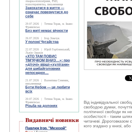
лікарка-психіатриня, PhD,
психотерапевтка, письменниця
Закохатися в життя —
означає повернутися до
себе
29.07.2026
|
Тетяна Торак, м. Івано-
Франківськ
Без миті немає вічности
26.07.2026
|
Ігор Зіньчук
У полоні Чугайстра
22.07.2026
|
Юрій Горблянський,
Львів–Зашків
«ХТО ТАМ ПОВИС
ТІМ’ЯЧКОМ ВНИЗ…»: про
«діточі» вірші-«хулігани»
для шибайголовних
непосидюх…
21.07.2026
|
Валентина Семеняк,
письменниця
Бути Небом ― це любити
всіх
20.07.2026
|
Тетяна Торак, м. Івано-
Від індивідуальної своб
Франківськ
Різьба на долонях
свободою думки, почуттів,
політичної свободи як н
особистості - таким шля
Видавничі новинки
читачеві. Дороговказом с
кого згадано у книзі, або
Павлюк Ігор. "Мезозой"