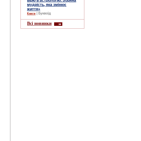
вірю в астрологію. Зоряна
мудрість, яка змінює
життя»
| Буквоїд
Книги
Всі новинки