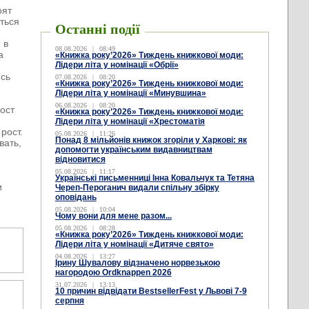
оят
ться
Останні події
 в
08.08.2026
|
08:49
а
«Книжка року’2026» Тиждень книжкової моди:
Лідери літа у номінації «Обрії»
ясь
07.08.2026
|
08:20
«Книжка року’2026» Тиждень книжкової моди:
Лідери літа у номінації «Минувшина»
06.08.2026
|
08:20
ост
«Книжка року’2026» Тиждень книжкової моди:
Лідери літа у номінації «Хрестоматія
рост.
05.08.2026
|
11:26
Понад 8 мільйонів книжок згоріли у Харкові: як
вать,
допомогти українським видавництвам
відновитися
05.08.2026
|
11:17
Українські письменниці Інна Ковальчук та Тетяна
и
Череп-Пероганич видали спільну збірку
оповідань
05.08.2026
|
10:04
Чому вони для мене разом...
05.08.2026
|
08:28
«Книжка року’2026» Тиждень книжкової моди:
Лідери літа у номінації «Дитяче свято»
04.08.2026
|
13:27
Ірину Шувалову відзначено норвезькою
нагородою Ordknappen 2026
31.07.2026
|
13:13
10 причин відвідати BestsellerFest у Львові 7-9
серпня