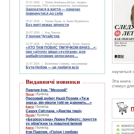
31.07.2026
|
Тетяна Іваніцька-Дячун, лікарка-
психіатриня, PhD, психотерапевтка, письменниця
Закохатися в життя — означає
повернутися до себе
29.07.2026
|
Тетяна Торак, м. Івано-Франківськ
Без миті немає вічности
26.07.2026
|
Ігор Зіньчук
У полоні Чугайстра
22.07.2026
|
Юрій Горблянський, Львів–Зашків
«ХТО ТАМ ПОВИС ТІМ’ЯЧКОМ ВНИЗ…»:
про «діточі» вірші-«хулігани» для
шибайголовних непосидюх…
21.07.2026
|
Валентина Семеняк, письменниця
Бути Небом ― це любити всіх
научиться 
Видавничі новинки
Эта книга 
стимул для 
Павлюк Ігор. "Мезозой"
| Буквоїд
Проза
Прозовий дебют Надії Позняк «Ти ж
знаєш, він ніколи тобі не дзвонить…»
| Буквоїд
Книги
П
Сащук Світлана. «Дратва тиші»
| Буквоїд
Поезія
«Безрозсудна» Лорен Робертс: почуття
vs обов’язок та повалені імперії
коменту
| Буквоїд
Книги
роздрук
Ігор Павлюк. «Голод і любов»
повідом