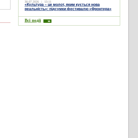
30.07.2026
|
13:11
«Культура – це молот, яким кується нова
реальність»: підсумки фестивалю «Фронтера»
Всі події