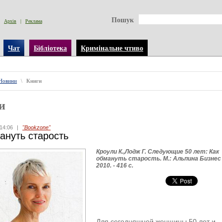
Пошук
Архів
|
Реклама
Чат
Бібліотека
Кримінальне чтиво
Новини
\
Книги
и
14:06
|
"Bookzone"
ануть старость
Кроули К.,Лодж Г. Следующие 50 лет: Как
обмануть старость. М.: Альпина Бизнес 
2010. - 416 с.
Для сегодняшней женщины 50 лет и