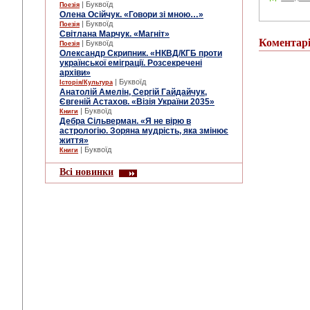
| Буквоїд
Поезія
Олена Осійчук. «Говори зі мною…»
| Буквоїд
Поезія
Світлана Марчук. «Магніт»
Коментар
| Буквоїд
Поезія
Олександр Скрипник. «НКВД/КГБ проти
української еміграції. Розсекречені
архіви»
| Буквоїд
Історія/Культура
Анатолій Амелін, Сергій Гайдайчук,
Євгеній Астахов. «Візія України 2035»
| Буквоїд
Книги
Дебра Сільверман. «Я не вірю в
астрологію. Зоряна мудрість, яка змінює
життя»
| Буквоїд
Книги
Всі новинки