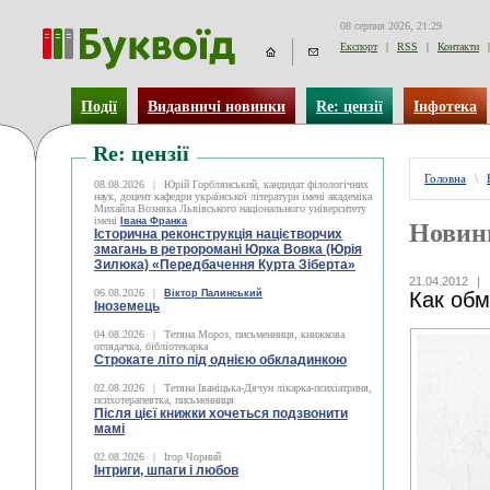
08 серпня 2026, 21:29
Експорт
|
RSS
|
Контакти
|
Події
Видавничі новинки
Re: цензії
Інфотека
Re: цензії
Головна
\
08.08.2026
|
Юрій Горблянський, кандидат філологічних
наук, доцент кафедри української літератури імені академіка
Михайла Возняка Львівського національного університету
імені
Івана Франка
Новин
Історична реконструкція націєтворчих
змагань в ретроромані Юрка Вовка (Юрія
Зилюка) «Передбачення Курта Зіберта»
21.04.2012
|
06.08.2026
|
Віктор Палинський
Как обм
Іноземець
04.08.2026
|
Тетяна Мороз, письменниця, книжкова
оглядачка, бібліотекарка
Строкате літо під однією обкладинкою
02.08.2026
|
Тетяна Іваніцька-Дячун лікарка-психіатриня,
психотерапевтка, письменниця
Після цієї книжки хочеться подзвонити
мамі
02.08.2026
|
Ігор Чорний
Інтриги, шпаги і любов