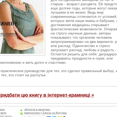
старше - возраст расцвета. Ей предст
еще долгие годы, которые могут оказа
лучшими в ее жизни. Ведь мир
современницы отличается от условий,
которых жили наши мамы и бабушки, 
достижения медицины открывают
фантастические возможности. Опира
на строго научные данные, авторы
показывают, что организм человека
запрограммирован на два варианта: р
или распад. Одиночество и стресс
запускают распад; любовь и радость - 
Остается решить для себя: деградиро
предаваясь праздности и скуке, или
омоложению и жить долго и счастливо.
- практическое руководство для тех, кто сделал правильный выбор, 
тех, кто стоит на распутье.
ридбати цю книгу в інтернет-крамниці »
вати
зберегти в закладках
увати
використати у блогах та форумах
ити друга