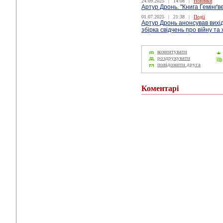
24.09.2025
|
14:08
|
Новинки
Артур Дронь. "Книга Гемінґве
01.07.2025
|
21:38
|
Події
Артур Дронь анонсував вихід 
збірка свідчень про війну та
коментувати
роздрукувати
повідомити друга
Коментарі