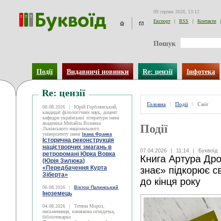
09 серпня 2026, 13:12
Експорт
|
RSS
|
Контакти
|
Пошук
Події
Видавничі новинки
Re: цензії
Інфотека
Re: цензії
Головна
\
Події
\
Світ
08.08.2026
|
Юрій Горблянський,
кандидат філологічних наук, доцент
кафедри української літератури імені
академіка Михайла Возняка
Події
Львівського національного
університету імені
Івана Франка
Історична реконструкція
націєтворчих змагань в
07.04.2026
|
11:14
|
Буквоїд
ретроромані Юрка Вовка
Книга Артура Дро
(Юрія Зилюка)
«Передбачення Курта
знає» підкорює св
Зіберта»
до кінця року
06.08.2026
|
Віктор Палинський
Іноземець
04.08.2026
|
Тетяна Мороз,
письменниця, книжкова оглядачка,
бібліотекарка