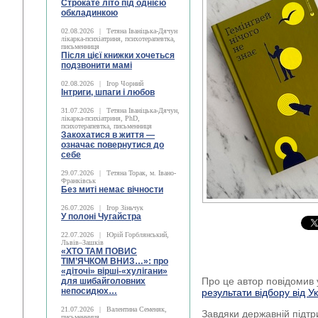
Строкате літо під однією
обкладинкою
02.08.2026
|
Тетяна Іваніцька-Дячун
лікарка-психіатриня, психотерапевтка,
письменниця
Після цієї книжки хочеться
подзвонити мамі
02.08.2026
|
Ігор Чорний
Інтриги, шпаги і любов
31.07.2026
|
Тетяна Іваніцька-Дячун,
лікарка-психіатриня, PhD,
психотерапевтка, письменниця
Закохатися в життя —
означає повернутися до
себе
29.07.2026
|
Тетяна Торак, м. Івано-
Франківськ
Без миті немає вічности
26.07.2026
|
Ігор Зіньчук
У полоні Чугайстра
22.07.2026
|
Юрій Горблянський,
Львів–Зашків
«ХТО ТАМ ПОВИС
ТІМ’ЯЧКОМ ВНИЗ…»: про
«діточі» вірші-«хулігани»
Про це автор повідомив
для шибайголовних
непосидюх…
результати відбору від Ук
21.07.2026
|
Валентина Семеняк,
Завдяки державній підтри
письменниця