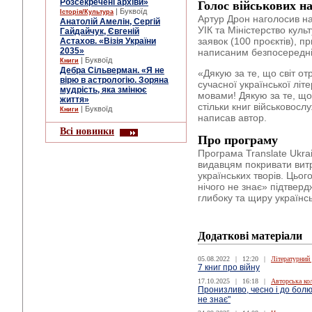
Розсекречені архіви»
Голос військових на
| Буквоїд
Історія/Культура
Артур Дрон наголосив на
Анатолій Амелін, Сергій
УІК та Міністерство куль
Гайдайчук, Євгеній
заявок (100 проєктів), п
Астахов. «Візія України
2035»
написаним безпосередні
| Буквоїд
Книги
Дебра Сільверман. «Я не
«Дякую за те, що світ от
вірю в астрологію. Зоряна
сучасної української літ
мудрість, яка змінює
мовами! Дякую за те, що
життя»
стільки книг військовосл
| Буквоїд
Книги
написав автор.
Всі новинки
Про програму
Програма Translate Ukra
видавцям покривати вит
українських творів. Цьог
нічого не знає» підтверд
глибоку та щиру українс
Додаткові матеріали
05.08.2022
|
12:20
|
Літературний
7 книг про війну
17.10.2025
|
16:18
|
Авторська ко
Пронизливо, чесно і до болю:
не знає"