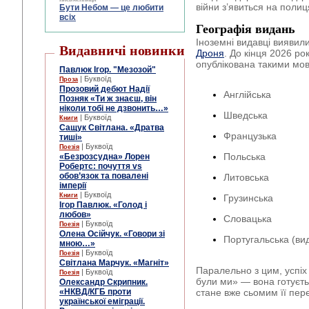
війни з’явиться на полиц
Бути Небом ― це любити
всіх
Географія видань
Іноземні видавці виявил
Видавничі новинки
Дроня
. До кінця 2026 ро
опублікована такими мо
Павлюк Ігор. "Мезозой"
| Буквоїд
Проза
Прозовий дебют Надії
Англійська
Позняк «Ти ж знаєш, він
ніколи тобі не дзвонить…»
Шведська
| Буквоїд
Книги
Сащук Світлана. «Дратва
Французька
тиші»
| Буквоїд
Поезія
Польська
«Безрозсудна» Лорен
Робертс: почуття vs
обов’язок та повалені
Литовська
імперії
| Буквоїд
Книги
Грузинська
Ігор Павлюк. «Голод і
любов»
Словацька
| Буквоїд
Поезія
Олена Осійчук. «Говори зі
Португальська (вид
мною…»
| Буквоїд
Поезія
Світлана Марчук. «Магніт»
Паралельно з цим, успіх 
| Буквоїд
Поезія
були ми» — вона готуєт
Олександр Скрипник.
стане вже сьомим її пер
«НКВД/КГБ проти
української еміграції.