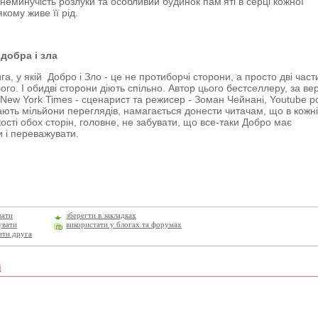
 неминучість розлуки та особливий будинок пам’яті в серці кожної
кому живе її рід.
добра і зла
га, у якій Добро і Зло - це не протиборчі сторони, а просто дві час
ого. І обидві сторони діють спільно. Автор цього бестселлеру, за ве
 New York Times - сценарист та режисер - Зоман Чейнані, Youtube р
ають мільйони переглядів, намагається донести читачам, що в кожн
кості обох сторін, головне, не забувати, що все-таки Добро має
 і переважувати.
вати
зберегти в закладках
увати
використати у блогах та форумах
ити друга
і