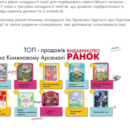
ого рівня складності серії для порівневого самостійного читання -
 У серії є три рівні складності текстів, що дозвояє підібратитекст в
від навичок дитини та її інтересів.
леному реалістичному оповіданні Ані Хромової йдеться про бурхли
ції та тепле родинне спілкування, яке допомагає опановувати свої