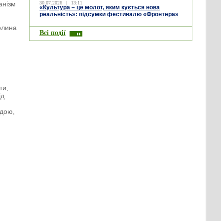
анізм
30.07.2026
|
13:11
«Культура – це молот, яким кується нова
реальність»: підсумки фестивалю «Фронтера»
долина
Всі події
ти,
ід
ндою,