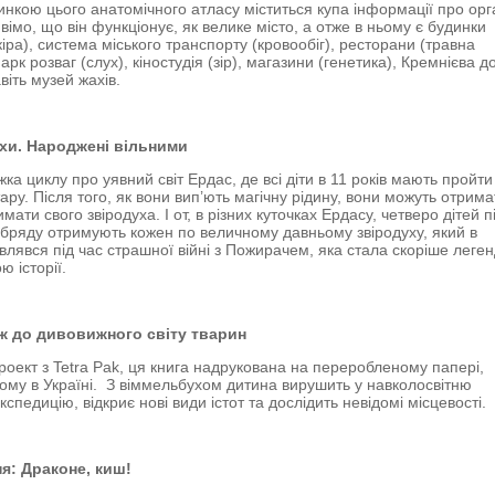
инкою цього анатомічного атласу міститься купа інформації про орг
вімо, що він функціонує, як велике місто, а отже в ньому є будинки
кіра), система міського транспорту (кровообіг), ресторани (травна
арк розваг (слух), кіностудія (зір), магазини (генетика), Кремнієва 
авіть музей жахів.
ухи. Народжені вільними
ка циклу про уявний світ Ердас, де всі діти в 11 років мають пройти
ару. Після того, як вони вип’ють магічну рідину, вони можуть отрима
мати свого звіродуха. І от, в різних куточках Ердасу, четверо дітей п
обряду отримують кожен по величному давньому звіродуху, який в
являвся під час страшної війні з Пожирачем, яка стала скоріше леге
ю історії.
ж до дивовижного світу тварин
роект з Tetra Pak, ця книга надрукована на переробленому папері,
ому в Україні. З віммельбухом дитина вирушить у навколосвітню
спедицію, відкриє нові види істот та дослідить невідомі місцевості.
ня: Драконе, киш!