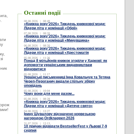
Останні події
ига,
.
08.08.2026
|
08:49
«Книжка року’2026» Тиждень книжкової моди:
Лідери літа у номінації «Обрії»
07.08.2026
|
08:20
«Книжка року’2026» Тиждень книжкової моди:
ати
Лідери літа у номінації «Минувшина»
ку
06.08.2026
|
08:20
«Книжка року’2026» Тиждень книжкової моди:
Лідери літа у номінації «Хрестоматія
ку,
зі
05.08.2026
|
11:26
Понад 8 мільйонів книжок згоріли у Харкові: як
допомогти українським видавництвам
нник
відновитися
05.08.2026
|
11:17
Українські письменниці Інна Ковальчук та Тетяна
Череп-Пероганич видали спільну збірку
оповідань
05.08.2026
|
10:04
Чому вони для мене разом...
05.08.2026
|
08:28
«Книжка року’2026» Тиждень книжкової моди:
дорож
Лідери літа у номінації «Дитяче свято»
тами!
04.08.2026
|
13:27
Ірину Шувалову відзначено норвезькою
нагородою Ordknappen 2026
31.07.2026
|
13:13
10 причин відвідати BestsellerFest у Львові 7-9
серпня