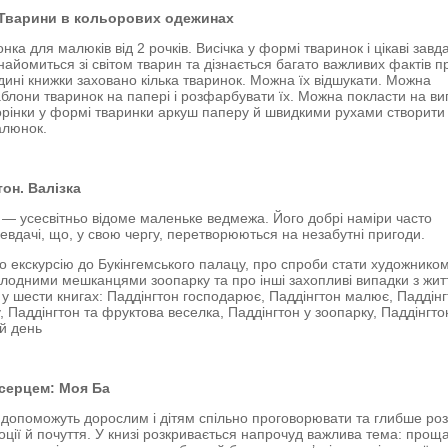
: Тварини в кольорових одежинах
нка для малюків від 2 рочків. Висічка у формі тваринок і цікаві завд
айомиться зі світом тварин та дізнається багато важливих фактів п
дині книжки заховано кілька тваринок. Можна їх відшукати. Можна
блони тваринок на папері і розфарбувати їх. Можна покласти на ви
орінки у формі тваринки аркуш паперу й швидкими рухами створити
алюнок.
тон. Валізка
 — усесвітньо відоме маленьке ведмежа. Його добрі наміри часто
невдачі, що, у свою чергу, перетворюються на незабутні пригоди.
о екскурсію до Букінгемського палацу, про спроби стати художником
 голодними мешканцями зоопарку та про інші захопливі випадки з жит
у шести книгах: Паддінгтон господарює, Паддінгтон малює, Паддін
, Паддінгтон та фруктова веселка, Паддінгтон у зоопарку, Паддінгто
й день
 серцем: Моя Ба
ї допоможуть дорослим і дітям спільно проговорювати та глибше роз
оції й почуття. У книзі розкривається напрочуд важлива тема: прощ