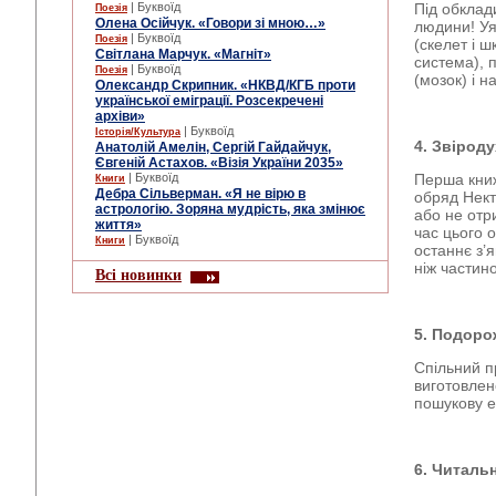
| Буквоїд
Під обклад
Поезія
Олена Осійчук. «Говори зі мною…»
людини! Уя
| Буквоїд
Поезія
(скелет і ш
Світлана Марчук. «Магніт»
система), п
| Буквоїд
Поезія
(мозок) і н
Олександр Скрипник. «НКВД/КГБ проти
української еміграції. Розсекречені
архіви»
| Буквоїд
Історія/Культура
4. Звірод
Анатолій Амелін, Сергій Гайдайчук,
Євгеній Астахов. «Візія України 2035»
| Буквоїд
Перша книж
Книги
Дебра Сільверман. «Я не вірю в
обряд Нект
астрологію. Зоряна мудрість, яка змінює
або не отри
життя»
час цього 
| Буквоїд
Книги
останнє з’
ніж частино
Всі новинки
5. Подоро
Спільний п
виготовлен
пошукову ек
6. Читаль