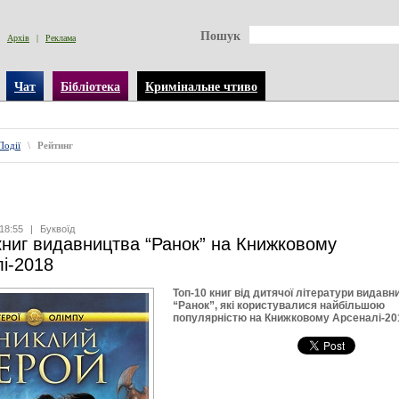
Пошук
Архів
|
Реклама
Чат
Бібліотека
Кримінальне чтиво
Події
\
Рейтинг
18:55
|
Буквоїд
книг видавництва “Ранок” на Книжковому
і-2018
Топ-10 книг від дитячої літератури видавн
“Ранок”, які користувалися найбільшою
популярністю на Книжковому Арсеналі-20