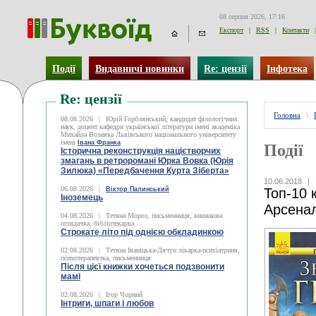
08 серпня 2026, 17:16
Експорт
|
RSS
|
Контакти
|
Події
Видавничі новинки
Re: цензії
Інфотека
Re: цензії
Головна
\
08.08.2026
|
Юрій Горблянський, кандидат філологічних
наук, доцент кафедри української літератури імені академіка
Михайла Возняка Львівського національного університету
імені
Івана Франка
Події
Історична реконструкція націєтворчих
змагань в ретроромані Юрка Вовка (Юрія
Зилюка) «Передбачення Курта Зіберта»
10.06.2018
|
06.08.2026
|
Віктор Палинський
Топ-10 
Іноземець
Арсенал
04.08.2026
|
Тетяна Мороз, письменниця, книжкова
оглядачка, бібліотекарка
Строкате літо під однією обкладинкою
02.08.2026
|
Тетяна Іваніцька-Дячун лікарка-психіатриня,
психотерапевтка, письменниця
Після цієї книжки хочеться подзвонити
мамі
02.08.2026
|
Ігор Чорний
Інтриги, шпаги і любов