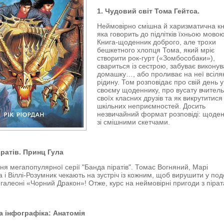
1. Чудовий світ Тома Гейтса.
Неймовірно смішна й харизматична кн
яка говорить до підлітків їхньою мовою
Книга-щоденник доброго, але трохи
бешкетного хлопця Тома, який мріє
створити рок-гурт («Зомбособаки»),
свариться із сестрою, забуває виконув
домашку…, або проливає на неї всіля
рідину. Том розповідає про свій день у
своєму щоденнику, про вусату вчитель
своїх класних друзів та як викрутитися 
шкільних неприємностей. Досить
незвичайний формат розповіді: щоде
зі смішними скетчами.
іратів. Принц Гула
я мегапопулярної серії "Банда піратів". Томас Вогняний, Марі
 і Віллі-Розумник чекають на зустріч із кожним, щоб вирушити у по
 галеоні «Чорний Дракон»! Отже, курс на неймовірні пригоди з піра
на інфографіка: Анатомія