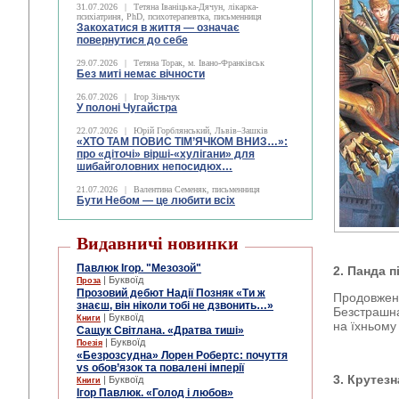
31.07.2026
|
Тетяна Іваніцька-Дячун, лікарка-
психіатриня, PhD, психотерапевтка, письменниця
Закохатися в життя — означає
повернутися до себе
29.07.2026
|
Тетяна Торак, м. Івано-Франківськ
Без миті немає вічности
26.07.2026
|
Ігор Зіньчук
У полоні Чугайстра
22.07.2026
|
Юрій Горблянський, Львів–Зашків
«ХТО ТАМ ПОВИС ТІМ’ЯЧКОМ ВНИЗ…»:
про «діточі» вірші-«хулігани» для
шибайголовних непосидюх…
21.07.2026
|
Валентина Семеняк, письменниця
Бути Небом ― це любити всіх
Видавничі новинки
Павлюк Ігор. "Мезозой"
2. Панда п
| Буквоїд
Проза
Прозовий дебют Надії Позняк «Ти ж
Продовженн
знаєш, він ніколи тобі не дзвонить…»
Безстрашна
| Буквоїд
Книги
на їхньому
Сащук Світлана. «Дратва тиші»
| Буквоїд
Поезія
«Безрозсудна» Лорен Робертс: почуття
vs обов’язок та повалені імперії
3. Крутез
| Буквоїд
Книги
Ігор Павлюк. «Голод і любов»