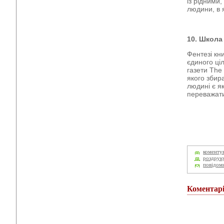
із рідними,
людини, в я
10. Школа 
Фентезі кни
єдиного ціл
газети The
якого збир
людині є я
переважати
коменту
роздрук
повідом
Коментар