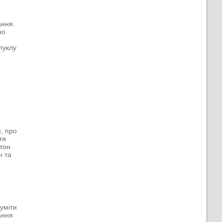
ання.
ро
пуклу
, про
тя
гтон
н та
уміти
ання