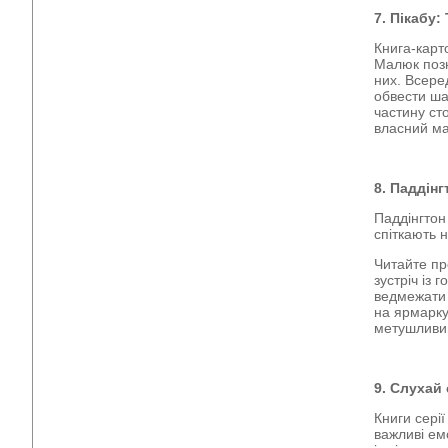
7. Пікабу
Книга-карто
Малюк позн
них. Всере
обвести ша
частину ст
власний м
8. Паддінг
Паддінгтон
спіткають 
Читайте пр
зустріч із
ведмежати 
на ярмарку
метушливи
9. Слухай
Книги сері
важливі ем