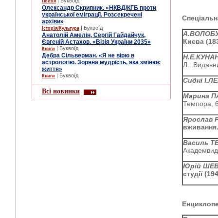
| Буквоїд
Поезія
Олександр Скрипник. «НКВД/КГБ проти
української еміграції. Розсекречені
Спеціальн
архіви»
| Буквоїд
Історія/Культура
А.ВОЛОБУ
Анатолій Амелін, Сергій Гайдайчук,
Києва (183
Євгеній Астахов. «Візія України 2035»
| Буквоїд
Книги
Дебра Сільверман. «Я не вірю в
Н.Е.КУНА
астрологію. Зоряна мудрість, яка змінює
Л.: Видавни
життя»
| Буквоїд
Книги
Сидні І.Л
Всі новинки
Марина П
Темпора, 6
Ярослав
вживання
Василь Т
Академвида
Юрій ШЕ
студії (19
Енциклопе