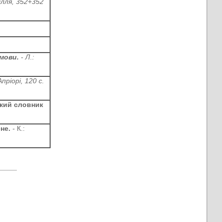
вілля, 352+352
 мови.
- Л.:
Апріорі, 120 с.
ький словник
ене.
-
К.: