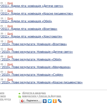
:01
|
Події
‘2011». Лідери літа: номінація «Дитяче свято»
:51
|
Події
‘2011». Лідери літа: номінація «Красне письменство»
:16
|
Події
‘2011». Лідери літа: номінація «Обрії»
:01
|
Події
‘2011». Лідери літа: номінація «Візитівка»
:30
|
Події
‘2011». Лідери літа: номінація «Хрестоматія»
:18
|
Події
 ’2010». Повні результати. Номінація «Візитівка»
:12
|
Події
 ’2010». Повні результати. Номінація «Дитяче свято»
:09
|
Події
 ’2010». Повні результати. Номінація «Обрії»
:06
|
Події
у ’2010». Повні результати. Номінація «Минувшина»
:03
|
Події
 ’2010». Повні результати. Номінація «Софія»
:58
|
Події
 ’2010». Повні результати. Номінація «Красне письменство»
вати
зберегти в закладках
увати
використати у блогах та форумах
ити друга
Поділитися…