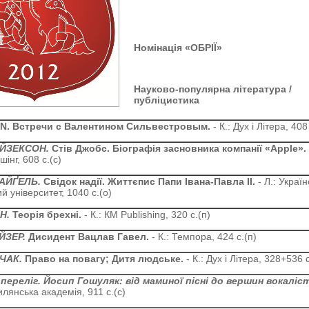
Номінація «ОБРІЇ»
Науково-популярна література /
публіцистика
ON. Встречи с Валентином Сильвестровым.
- К.: Дух і Літера, 408
АЙЗЕКСОН.
Стів Джобс. Біографія засновника компанії «
Apple»
інг, 608 с.(с)
ВАЙҐЕЛЬ.
Свідок надії. Життєпис Папи Івана-Павла ІІ.
- Л.: Украї
й університет, 1040 с.(о)
АН.
Теорія брехні.
- К.: КМ Publishing, 320 с.(п)
АЙЗЕР.
Дисидент Вацлав Гавел.
- К.: Темпора, 424 с.(п)
РЧАК.
Право на повагу; Дитя людське.
- К.: Дух і Літера, 328+536 с
 переліг. Йосип Гошуляк: від маминої пісні до вершин вокаліс
лянська академія, 911 с.(с)