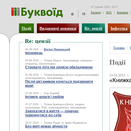
07 серпня 2026, 20:57
Експорт
|
RSS
|
Контакти
|
Події
Видавничі новинки
Re: цензії
Інфотека
Re: цензії
Головна
\
06.08.2026
|
Віктор Палинський
Іноземець
Події
04.08.2026
|
Тетяна Мороз, письменниця, книжкова
оглядачка, бібліотекарка
Строкате літо під однією обкладинкою
02.08.2026
|
Тетяна Іваніцька-Дячун лікарка-психіатриня,
14.01.2013
|
психотерапевтка, письменниця
«Книжка
Після цієї книжки хочеться подзвонити
мамі
02.08.2026
|
Ігор Чорний
Інтриги, шпаги і любов
31.07.2026
|
Тетяна Іваніцька-Дячун, лікарка-
психіатриня, PhD, психотерапевтка, письменниця
Закохатися в життя — означає
повернутися до себе
29.07.2026
|
Тетяна Торак, м. Івано-Франківськ
Без миті немає вічности