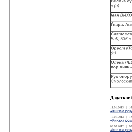
Велика су
с.(п)
Іван ВИХ
Ґвара. Ав
Святосл
БаК, 536 с.
Орест КР
(п)
Олена ЛЕ
порівнян
Рух опору
Смолоскип,
Додаткові
11.01.2013
|
16
«Книжка року
10.01.2013
|
12
«Книжка року
03.08.2012
|
08
«Книжка року