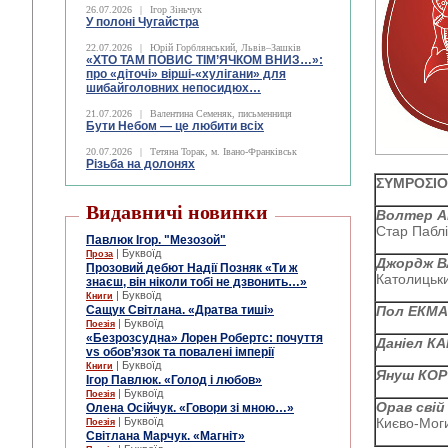
26.07.2026
|
Ігор Зіньчук
У полоні Чугайстра
22.07.2026
|
Юрій Горблянський, Львів–Зашків
«ХТО ТАМ ПОВИС ТІМ’ЯЧКОМ ВНИЗ…»:
про «діточі» вірші-«хулігани» для
шибайголовних непосидюх…
21.07.2026
|
Валентина Семеняк, письменниця
Бути Небом ― це любити всіх
20.07.2026
|
Тетяна Торак, м. Івано-Франківськ
Різьба на долонях
Ʃ
YMPOƩ
I
Видавничі новинки
Волтер 
Стар Пабліш
Павлюк Ігор. "Мезозой"
| Буквоїд
Проза
Джордж 
Прозовий дебют Надії Позняк «Ти ж
Католицьки
знаєш, він ніколи тобі не дзвонить…»
| Буквоїд
Книги
Сащук Світлана. «Дратва тиші»
Пол ЕКМ
| Буквоїд
Поезія
«Безрозсудна» Лорен Робертс: почуття
Даніел К
vs обов’язок та повалені імперії
| Буквоїд
Книги
Януш КО
Ігор Павлюк. «Голод і любов»
| Буквоїд
Поезія
Орав свій
Олена Осійчук. «Говори зі мною…»
| Буквоїд
Києво-Моги
Поезія
Світлана Марчук. «Магніт»