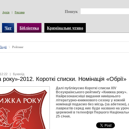
Пошук
Архів
|
Реклама
Чат
Бібліотека
Кримінальне чтиво
Події
\
Рейтинг
12:22
|
Буквоїд
 року»-2012. Короткі списки. Номінація «Обрії»
Далі публікуємо Короткі списки XIV
Всеукраїнського рейтинґу «Книжка року».
Найрезонансніші видання нинішнього
літературно-книжкового сезону у кожній
номінації подаємо без місць (за абеткою), 
лавреатів серед них буде названо на уроч
церемонії в телеефірі Першого Національ
25 січня.