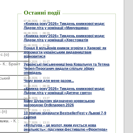
Останні події
07.08.2026
|
08:20
«Книжка року’2026» Тиждень книжкової моди:
Лідери літа у номінації «Минувшина»
06.08.2026
|
08:20
«Книжка року’2026» Тиждень книжкової моди:
Лідери літа у номінації «Хрестоматія
05.08.2026
|
11:26
Понад 8 мільйонів книжок згоріли у Харкові: як
допомогти українським видавництвам
 с.(о)
відновитися
05.08.2026
|
11:17
.
- К.: Брайт
Українські письменниці Інна Ковальчук та Тетяна
Череп-Пероганич видали спільну збірку
оповідань
нський
05.08.2026
|
10:04
Чому вони для мене разом...
05.08.2026
|
08:28
«Книжка року’2026» Тиждень книжкової моди:
Лідери літа у номінації «Дитяче свято»
04.08.2026
|
13:27
Ірину Шувалову відзначено норвезькою
нагородою Ordknappen 2026
31.07.2026
|
13:13
.(п)
10 причин відвідати BestsellerFest у Львові 7-9
серпня
тики.
- К. :
30.07.2026
|
13:11
«Культура – це молот, яким кується нова
реальність»: підсумки фестивалю «Фронтера»