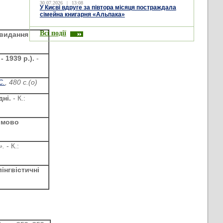
30.07.2026
|
13:08
У Києві вдруге за півтора місяця постраждала
сімейна книгарня «Альпака»
Всі події
 видання
- 1939 р.).
-
С.
, 480 с.(о)
дні.
- К.:
, мово
».
- К.:
інгвістичні