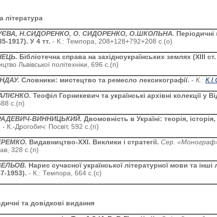
а література
ЄВА, Н.СИДОРЕНКО, О. СИДОРЕНКО, О.ШКОЛЬНА.
Періодичні
5-1917). У 4 тт.
- К.: Темпора, 208+128+792+208 с.(о)
НЕЦЬ.
Бібліотечна справа на західноукраїнських землях (ХІІІ ст. 
цтво Львівської політехніки, 696 с.(п)
ЕНДАУ.
Словники: мистецтво та ремесло лексикографії.
- К.:
К.І.
АЛІЄНКО.
Теофіл Горникевич та українські архівні колекції у Ві
88 с.(п)
 РАДЕВИЧ-ВИННИЦЬКИЙ.
Двомовність в Україні: теорія, історія
.
- К.-Дрогобич: Посвіт, 592 с.(п)
ЕРЕМКО.
Видавництво-ХХІ. Виклики і стратегії.
Сер.
«
Монограф
в, 328 с.(п)
ВЕЛЬОВ.
Нарис сучасної української літературної мови та інші л
47-1953).
- К.: Темпора, 664 с.(с)
дичні та довідкові видання