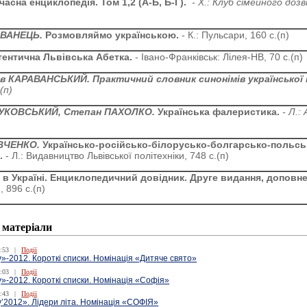
часна енциклопедія. Том 1,2 (А-Б, Б-Г).
- Х.: Клуб сімейного доз
ОВАНЕЦЬ.
Розмовляймо українською.
- К.: Пульсари, 160 с.(п)
тентична Львівська Абетка.
- Івано-Франківськ: Лілея-НВ, 70 с.(п)
ав КАРАВАНСЬКИЙ.
Практичний словник синонімів української
(п)
УКОВСЬКИЙ, Степан ПАХОЛКО.
Українська фалеристика.
- Л.: 
ВЧЕНКО.
Українсько-російсько-білорусько-болгарсько-польс
ь.
- Л.: Видавництво Львівської політехніки, 748 с.(п)
 в Україні. Енциклопедичний довідник. Друге видання, доповн
 896 с.(п)
 матеріали
:53
|
Події
»-2012. Короткі списки. Номінація «Дитяче свято»
:03
|
Події
»-2012. Короткі списки. Номінація «Софія»
:43
|
Події
’2012». Лідери літа. Номінація «СОФІЯ»