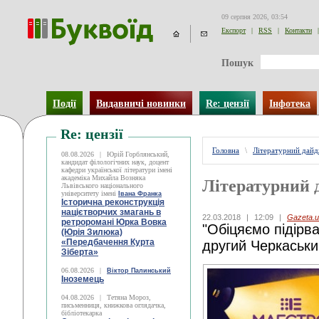
09 серпня 2026, 03:54
Експорт
|
RSS
|
Контакти
|
Пошук
Події
Видавничі новинки
Re: цензії
Інфотека
Re: цензії
Головна
\
Літературний дай
08.08.2026
|
Юрій Горблянський,
кандидат філологічних наук, доцент
кафедри української літератури імені
академіка Михайла Возняка
Літературний 
Львівського національного
університету імені
Івана Франка
Історична реконструкція
націєтворчих змагань в
22.03.2018
|
12:09
|
Gazeta.u
ретроромані Юрка Вовка
"Обіцяємо підірва
(Юрія Зилюка)
«Передбачення Курта
другий Черкаськ
Зіберта»
06.08.2026
|
Віктор Палинський
Іноземець
04.08.2026
|
Тетяна Мороз,
письменниця, книжкова оглядачка,
бібліотекарка