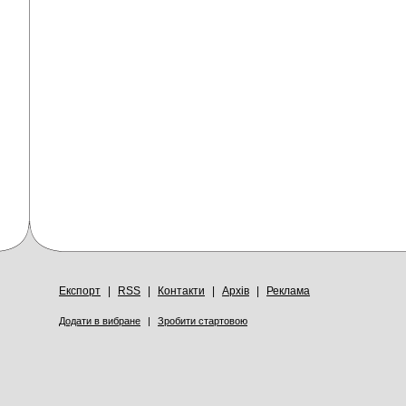
Експорт
|
RSS
|
Контакти
|
Архів
|
Реклама
Додати в вибране
|
Зробити стартовою