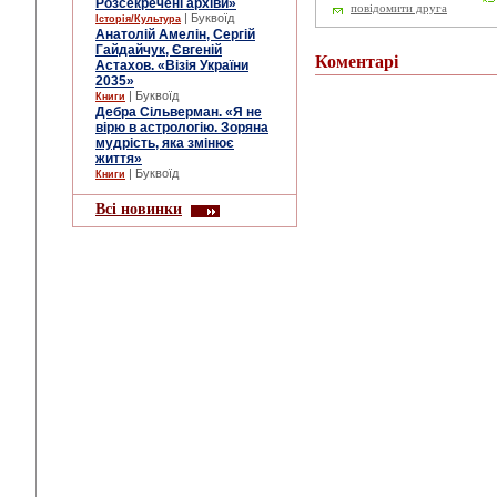
Розсекречені архіви»
повідомити друга
| Буквоїд
Історія/Культура
Анатолій Амелін, Сергій
Гайдайчук, Євгеній
Коментарі
Астахов. «Візія України
2035»
| Буквоїд
Книги
Дебра Сільверман. «Я не
вірю в астрологію. Зоряна
мудрість, яка змінює
життя»
| Буквоїд
Книги
Всі новинки