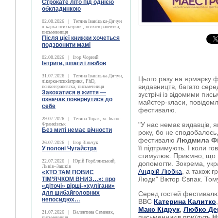
Строкате літо під однією
обкладинкою
02.08.2026
|
Тетяна Іваніцька-Дячун
лікарка-психіатриня, психотерапевтка,
письменниця
Після цієї книжки хочеться
подзвонити мамі
02.08.2026
|
Ігор Чорний
Інтриги, шпаги і любов
31.07.2026
|
Тетяна Іваніцька-Дячун,
Цього разу на ярмарку 
лікарка-психіатриня, PhD,
видавництв, багато серед
психотерапевтка, письменниця
Закохатися в життя —
зустрічі із відомими пис
означає повернутися до
майстер-класи, повідом
себе
фестивалю.
29.07.2026
|
Тетяна Торак, м. Івано-
"У нас немає видавців, я
Франківськ
Без миті немає вічности
року, бо не сподобалось,
фестивалю
Людмила Ф
26.07.2026
|
Ігор Зіньчук
її підтримують. І коли го
У полоні Чугайстра
стимулює. Приємно, що 
22.07.2026
|
Юрій Горблянський,
допомогти. Зокрема, укр
Львів–Зашків
Андрій Любка
, а також г
«ХТО ТАМ ПОВИС
Люди" Віктор Євпак. Тому
ТІМ’ЯЧКОМ ВНИЗ…»: про
«діточі» вірші-«хулігани»
для шибайголовних
Серед гостей фестивалю
непосидюх…
ВВС
Катерина Калитко
Макс Кідрук
,
Любко Д
21.07.2026
|
Валентина Семеняк,
письменників приїдуть
Н
письменниця