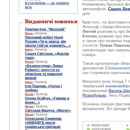
Бути Небом ― це любити
Книжковому Арсеналі фан
всіх
автографом,
Сашко Де
діти.
Видавничі новинки
Крім того, на фестивалі 
Філософ з Києво-Могиля
Павлюк Ігор. "Мезозой"
Лютий
розповість про бе
| Буквоїд
Проза
Клочко
розкаже про ілю
Прозовий дебют Надії
а також про незвичні по
Позняк «Ти ж знаєш, він
століття,
Олена Павлов
ніколи тобі не дзвонить…»
| Буквоїд
презентацію про намаль
Книги
Сащук Світлана. «Дратва
Інжира.
тиші»
| Буквоїд
Поезія
Також організатори збир
«Безрозсудна» Лорен
допомогою
Спільнокошт
Робертс: почуття vs
грн і отримати оригінал
обов’язок та повалені
імперії
Минулого року понад 7 ти
| Буквоїд
Книги
Черкаський
книжковий
фе
Ігор Павлюк. «Голод і
любов»
письменники
Василь Шк
| Буквоїд
Поезія
Роздобудько
, Лесь Поде
Олена Осійчук. «Говори зі
мною…»
Основна локація фестив
| Буквоїд
Поезія
філармонія. Всі заходи б
Світлана Марчук. «Магніт»
| Буквоїд
Поезія
Олександр Скрипник.
«НКВД/КГБ проти
коментувати
української еміграції.
роздрукувати