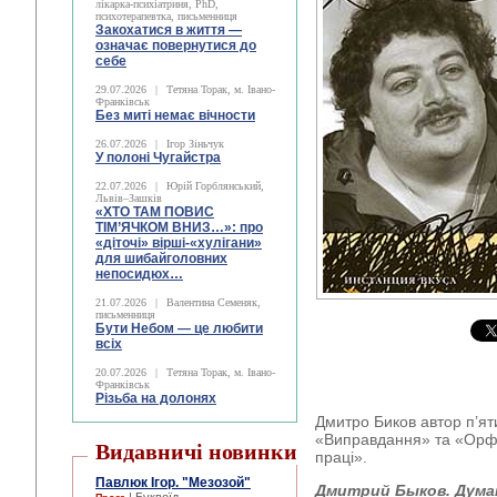
лікарка-психіатриня, PhD,
психотерапевтка, письменниця
Закохатися в життя —
означає повернутися до
себе
29.07.2026
|
Тетяна Торак, м. Івано-
Франківськ
Без миті немає вічности
26.07.2026
|
Ігор Зіньчук
У полоні Чугайстра
22.07.2026
|
Юрій Горблянський,
Львів–Зашків
«ХТО ТАМ ПОВИС
ТІМ’ЯЧКОМ ВНИЗ…»: про
«діточі» вірші-«хулігани»
для шибайголовних
непосидюх…
21.07.2026
|
Валентина Семеняк,
письменниця
Бути Небом ― це любити
всіх
20.07.2026
|
Тетяна Торак, м. Івано-
Франківськ
Різьба на долонях
Дмитро Биков автор п’яти
«Виправдання» та «Орфо
Видавничі новинки
праці».
Павлюк Ігор. "Мезозой"
Дмитрий Быков. Думан