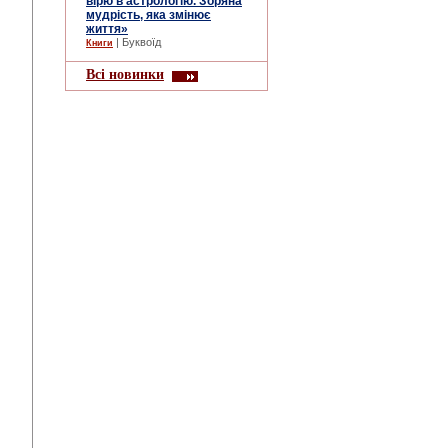
вірю в астрологію. Зоряна
мудрість, яка змінює
життя»
| Буквоїд
Книги
Всі новинки