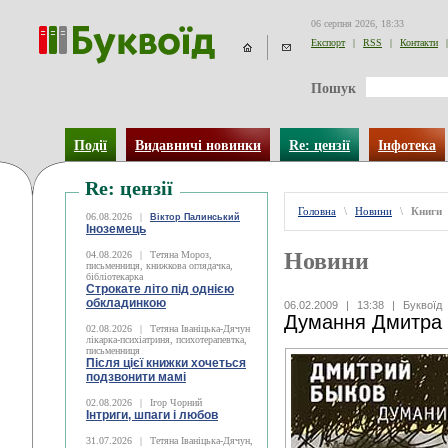
06 серпня 2026, 18:33
Експорт
|
RSS
|
Контакти
|
Пошук
Події
Видавничі новинки
Re: цензії
Інфотека
Re: цензії
Головна
\
Новини
\
Книги
06.08.2026
|
Віктор Палинський
Іноземець
Новини
04.08.2026
|
Тетяна Мороз,
письменниця, книжкова оглядачка,
бібліотекарка
Строкате літо під однією
обкладинкою
06.02.2009
|
13:38
|
Буквоїд
Думання Дмитра
02.08.2026
|
Тетяна Іваніцька-Дячун
лікарка-психіатриня, психотерапевтка,
письменниця
Після цієї книжки хочеться
подзвонити мамі
02.08.2026
|
Ігор Чорний
Інтриги, шпаги і любов
31.07.2026
|
Тетяна Іваніцька-Дячун,