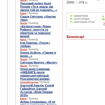
| Буквоїд
Проза
2009. – 376 с.
Прозовий дебют Надії
Позняк «Ти ж знаєш, він
ніколи тобі не дзвонить…»
| Буквоїд
Книги
коментувати
Сащук Світлана. «Дратва
роздрукувати
тиші»
повідомити друга
| Буквоїд
Поезія
«Безрозсудна» Лорен
Робертс: почуття vs
обов’язок та повалені
імперії
Коментарі
| Буквоїд
Книги
Ігор Павлюк. «Голод і
любов»
| Буквоїд
Поезія
Олена Осійчук. «Говори зі
мною…»
| Буквоїд
Поезія
Світлана Марчук. «Магніт»
| Буквоїд
Поезія
Олександр Скрипник.
«НКВД/КГБ проти
української еміграції.
Розсекречені архіви»
| Буквоїд
Історія/Культура
Анатолій Амелін, Сергій
Гайдайчук, Євгеній
Астахов. «Візія України
2035»
| Буквоїд
Книги
Дебра Сільверман. «Я не