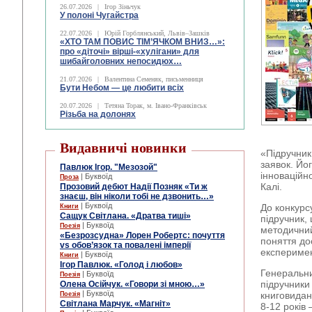
26.07.2026
|
Ігор Зіньчук
У полоні Чугайстра
22.07.2026
|
Юрій Горблянський, Львів–Зашків
«ХТО ТАМ ПОВИС ТІМ’ЯЧКОМ ВНИЗ…»:
про «діточі» вірші-«хулігани» для
шибайголовних непосидюх…
21.07.2026
|
Валентина Семеняк, письменниця
Бути Небом ― це любити всіх
20.07.2026
|
Тетяна Торак, м. Івано-Франківськ
Різьба на долонях
Видавничі новинки
«
Підручник
заявок. Йо
Павлюк Ігор. "Мезозой"
інноваційн
| Буквоїд
Проза
Калі.
Прозовий дебют Надії Позняк «Ти ж
знаєш, він ніколи тобі не дзвонить…»
| Буквоїд
До конкур
Книги
Сащук Світлана. «Дратва тиші»
підручник,
| Буквоїд
Поезія
методичний
«Безрозсудна» Лорен Робертс: почуття
поняття до
vs обов’язок та повалені імперії
експеримен
| Буквоїд
Книги
Ігор Павлюк. «Голод і любов»
Генеральни
| Буквоїд
Поезія
підручники
Олена Осійчук. «Говори зі мною…»
| Буквоїд
книговидан
Поезія
Світлана Марчук. «Магніт»
8-12 років