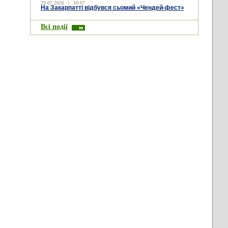
29.07.2026
|
10:07
На Закарпатті відбувся сьомий «Чендей-фест»
Всі події