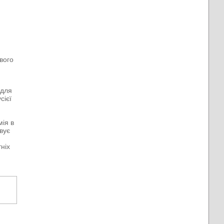
вого
 для
сієї
ія в
вує
ніх