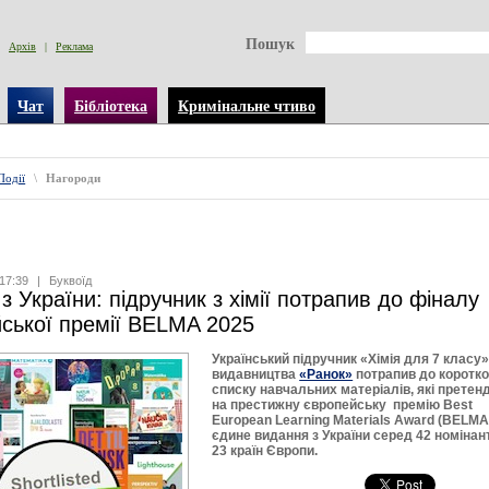
Пошук
Архів
|
Реклама
Чат
Бібліотека
Кримінальне чтиво
Події
\
Нагороди
17:39
|
Буквоїд
з України: підручник з хімії потрапив до фіналу
ської премії BELMA 2025
Український підручник «Хімія для 7 класу
видавництва
«Ранок»
потрапив до коротко
списку навчальних матеріалів, які прете
на престижну європейську премію Best
European Learning Materials Award (BELMA
єдине видання з України серед 42 номінант
23 країн Європи.