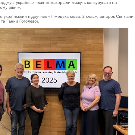
ерджує: українські освітні матеріали можуть конкурувати на
ому рівні
».
о український підручник «Німецька мова. 2 клас», авторок Світлани
 та Ганни Гоголєвої.