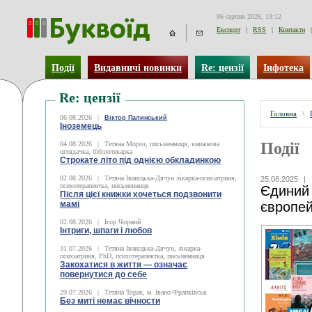
06 серпня 2026, 13:12
Експорт
|
RSS
|
Контакти
|
Події
Видавничі новинки
Re: цензії
Інфотека
Re: цензії
Головна
\
06.08.2026
|
Віктор Палинський
Іноземець
Події
04.08.2026
|
Тетяна Мороз, письменниця, книжкова
оглядачка, бібліотекарка
Строкате літо під однією обкладинкою
02.08.2026
|
Тетяна Іваніцька-Дячун лікарка-психіатриня,
25.08.2025
|
психотерапевтка, письменниця
Єдиний 
Після цієї книжки хочеться подзвонити
мамі
європей
02.08.2026
|
Ігор Чорний
Інтриги, шпаги і любов
31.07.2026
|
Тетяна Іваніцька-Дячун, лікарка-
психіатриня, PhD, психотерапевтка, письменниця
Закохатися в життя — означає
повернутися до себе
29.07.2026
|
Тетяна Торак, м. Івано-Франківськ
Без миті немає вічности