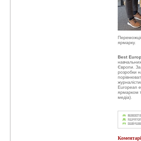
Переможців
ярмарку.
Best Europ
навчальних
Європи. Зап
розробки н
порівнюват
журналісти
European e
ярмарком т
медіа).
коменту
роздрук
повідом
Коментар