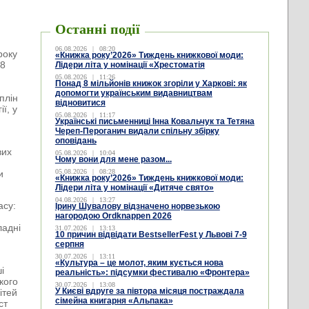
Останні події
06.08.2026
|
08:20
року
«Книжка року’2026» Тиждень книжкової моди:
68
Лідери літа у номінації «Хрестоматія
05.08.2026
|
11:26
Понад 8 мільйонів книжок згоріли у Харкові: як
и
допомогти українським видавництвам
плін
відновитися
ї, у
05.08.2026
|
11:17
Українські письменниці Інна Ковальчук та Тетяна
Череп-Пероганич видали спільну збірку
оповідань
вих
05.08.2026
|
10:04
Чому вони для мене разом...
05.08.2026
|
08:28
и
«Книжка року’2026» Тиждень книжкової моди:
Лідери літа у номінації «Дитяче свято»
04.08.2026
|
13:27
асу:
Ірину Шувалову відзначено норвезькою
нагородою Ordknappen 2026
ладні
31.07.2026
|
13:13
10 причин відвідати BestsellerFest у Львові 7-9
серпня
30.07.2026
|
13:11
«Культура – це молот, яким кується нова
і
реальність»: підсумки фестивалю «Фронтера»
кого
30.07.2026
|
13:08
У Києві вдруге за півтора місяця постраждала
ітей
сімейна книгарня «Альпака»
ст