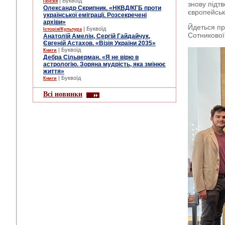
| Буквоїд
Поезія
знову підтв
Олександр Скрипник. «НКВД/КГБ проти
європейськ
української еміграції. Розсекречені
архіви»
Йдеться пр
| Буквоїд
Історія/Культура
Сотникової
Анатолій Амелін, Сергій Гайдайчук,
Євгеній Астахов. «Візія України 2035»
| Буквоїд
Книги
Дебра Сільверман. «Я не вірю в
астрологію. Зоряна мудрість, яка змінює
життя»
| Буквоїд
Книги
Всі новинки