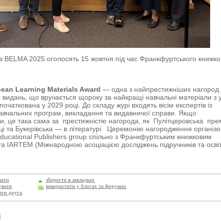
 BELMA 2025 оголосять 15 жовтня під час Франкфуртського книжко
ean Learning Materials Award
— одна з найпрестижніших нагород
 видань, що вручається щороку за найкращі навчальні матеріали з у
очаткована у 2029 році. До складу журі входять вісім експертів із
авчальних програм, викладання та видавничої справи. Якщо
и, це така сама за престижністю нагорода, як Пулітцеровська прем
ці та Букерівська — в літературі. Церемонію нагородження організо
ducational Publishers group спільно з Франкфуртським книжковим
а IARTEM (Міжнародною асоціацією досліджень підручників та освіт
вати
зберегти в закладках
увати
використати у блогах та форумах
ити друга
і