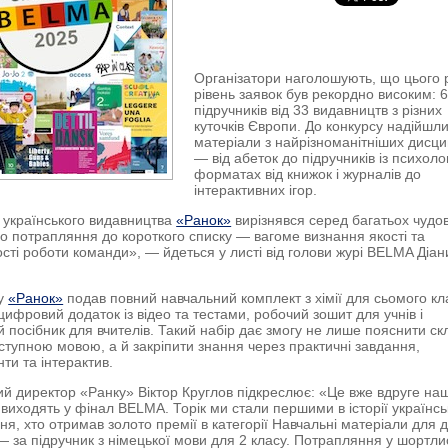
Організатори наголошують, що цього 
рівень заявок був рекордно високим: 
підручників від 33 видавництв з різних
куточків Європи. До конкурсу надійшл
матеріали з найрізноманітніших дисци
— від абеток до підручників із психологі
форматах від книжок і журналів до
інтерактивних ігор.
 українського видавництва
«Ранок»
вирізнявся серед багатьох чудо
го потрапляння до короткого списку — вагоме визнання якості та
ості роботи команди
», — йдеться у листі від голови журі BELMA Діан
су
«Ранок»
подав повний навчальний комплект з хімії для сьомого кл
 цифровий додаток із відео та тестами, робочий зошит для учнів і
 посібник для вчителів. Такий набір дає змогу не лише пояснити ск
ступною мовою, а й закріпити знання через практичні завдання,
ти та інтерактив.
й директор «Ранку» Віктор Круглов підкреслює:
«
Це вже вдруге наш
 виходять у фінал BELMA. Торік ми стали першими в історії українсь
ня, хто отримав золото премії в категорії Навчальні матеріали для д
 — за підручник з німецької мови для 2 класу. Потрапляння у шортли