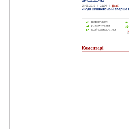
ВІДЕО, АУДІО
28.05.2010
|
22:00
|
Події
Януш Вишневський вперше ві
коментувати
роздрукувати
повідомити друга
Коментарі