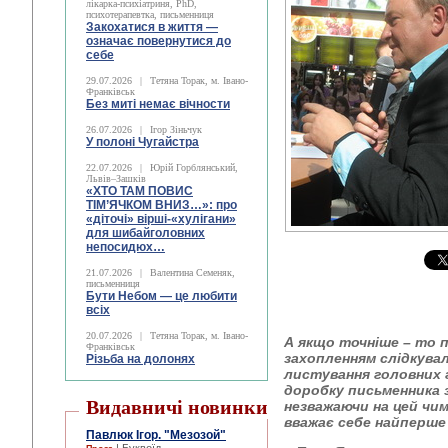
лікарка-психіатриня, PhD,
психотерапевтка, письменниця
Закохатися в життя —
означає повернутися до
себе
29.07.2026
|
Тетяна Торак, м. Івано-
Франківськ
Без миті немає вічности
26.07.2026
|
Ігор Зіньчук
У полоні Чугайстра
22.07.2026
|
Юрій Горблянський,
Львів–Зашків
«ХТО ТАМ ПОВИС
ТІМ’ЯЧКОМ ВНИЗ…»: про
«діточі» вірші-«хулігани»
для шибайголовних
непосидюх…
21.07.2026
|
Валентина Семеняк,
письменниця
Бути Небом ― це любити
всіх
20.07.2026
|
Тетяна Торак, м. Івано-
А якщо точніше – то п
Франківськ
захопленням слідкувал
Різьба на долонях
листування головних г
доробку письменника з 
Видавничі новинки
незважаючи на цей чи
вважає себе найперше
Павлюк Ігор. "Мезозой"