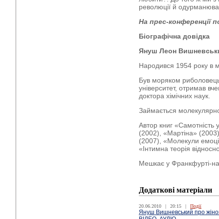
революції й одурманюва
На прес-конференції п
Біографічна довідка
Януш Леон Вишневськ
Народився 1954 року в м
Був моряком риболовецьк
університет, отримав вч
доктора хімічних наук.
Займається молекулярно
Автор книг «Самотність 
(2002), «Мартіна» (2003)
(2007), «Молекули емоцій
«Інтимна теорія відноснос
Мешкає у Франкфурті-на
Додаткові матеріали
20.06.2010
|
20:15
|
Події
Януш Вишневський про жінок,