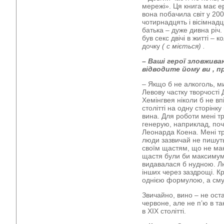
мережі». Ця книга має е
вона побачила світ у 20
чотирнадцять і вісімнад
батька – дуже дивна річ.
був секс двічі в житті –
дочку
(
с
міється)
.
–
Ваші герої зловжив
відводите йому
ви
, п
– Якщо б не алкоголь, ми
Левову частку творчості 
Хемінгвея ніколи б не вп
столітті на одну сторінк
вина. Для роботи мені тр
генерую, наприклад, по
Леонарда Коена. Мені тр
люди зазвичай не пишуть 
своїм щастям, що не маю
щастя були би максимум 
видавалася б нудною. Л
інших через заздрощі. К
однією формулою, а сму
Звичайно, вино – не ост
червоне, але не п’ю в так
в ХІХ столітті.