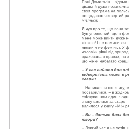
Пані Домагалік – відома
цікава й дуже незалежна 
своя програма на польс
нещодавно четвертий ра
міється)
.
Я чув про те, що вона за
був упевнений, що я фем
мене може вийти дуже н
жінкою! І не помилився –
ніякий я не фемініст. У 
чоловіки рівні від природ
врахована в правах, на 
що жінки набагато кращі,
–
У вас вийшов дов
олі
відвертість
може, в 
сварки
…
– Написавши цю книгу, м
посварилися, – в жодном
спілкуванням один з одни
знову взялися за старе –
вилилося у книгу «Між р
– Ви – батько двох до
твори?
– Довгий час я не хотів,