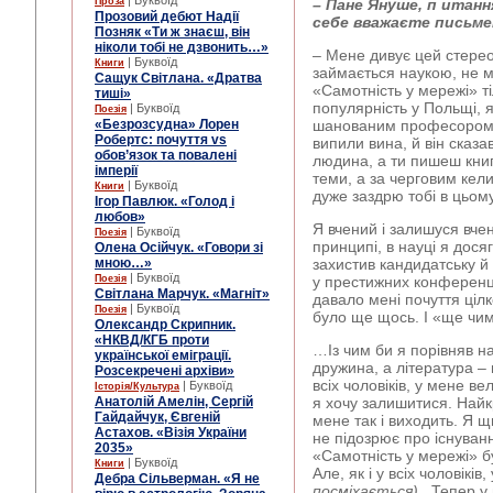
| Буквоїд
Проза
– Пане Януше, п
итанн
Прозовий дебют Надії
себе вважаєте
письме
Позняк «Ти ж знаєш, він
ніколи тобі не дзвонить…»
– Мене дивує цей стерео
| Буквоїд
Книги
займається наукою, не м
Сащук Світлана. «Дратва
«Самотність у мережі» т
тиші»
популярність у Польщі, я
| Буквоїд
Поезія
«Безрозсудна» Лорен
шанованим професором х
Робертс: почуття vs
випили вина, й він сказа
обов’язок та повалені
людина, а ти пишеш книг
імперії
теми, а за черговим кел
| Буквоїд
Книги
дуже заздрю тобі в цьо
Ігор Павлюк. «Голод і
любов»
Я вчений і залишуся вче
| Буквоїд
Поезія
принципі, в науці я дося
Олена Осійчук. «Говори зі
мною…»
захистив кандидатську й 
| Буквоїд
Поезія
у престижних конференці
Світлана Марчук. «Магніт»
давало мені почуття ціл
| Буквоїд
Поезія
було ще щось. І «ще чим
Олександр Скрипник.
«НКВД/КГБ проти
…Із чим би я порівняв н
української еміграції.
дружина, а література – 
Розсекречені архіви»
всіх чоловіків, у мене в
| Буквоїд
Історія/Культура
Анатолій Амелін, Сергій
я хочу залишитися. Найкр
Гайдайчук, Євгеній
мене так і виходить. Я щи
Астахов. «Візія України
не підозрює про існуван
2035»
«Самотність у мережі» 
| Буквоїд
Книги
Але, як і у всіх чоловікі
Дебра Сільверман. «Я не
посміхається)
.
Тепер у 