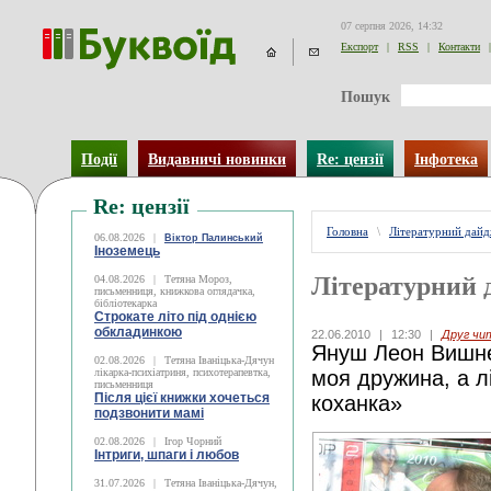
07 серпня 2026, 14:32
Експорт
|
RSS
|
Контакти
|
Пошук
Події
Видавничі новинки
Re: цензії
Інфотека
Re: цензії
Головна
\
Літературний дай
06.08.2026
|
Віктор Палинський
Іноземець
Літературний 
04.08.2026
|
Тетяна Мороз,
письменниця, книжкова оглядачка,
бібліотекарка
Строкате літо під однією
обкладинкою
22.06.2010
|
12:30
|
Друг чи
Януш Леон Вишне
02.08.2026
|
Тетяна Іваніцька-Дячун
лікарка-психіатриня, психотерапевтка,
моя дружина, а л
письменниця
Після цієї книжки хочеться
коханка»
подзвонити мамі
02.08.2026
|
Ігор Чорний
Інтриги, шпаги і любов
31.07.2026
|
Тетяна Іваніцька-Дячун,