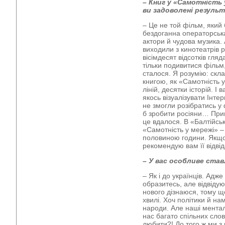
–
Книг
у
«Самотність
ви задоволені резуль
– Це не той фільм, який 
бездоганна операторська
актори й чудова музика.
виходили з кинотеатрів 
вісімдесят відсотків гляд
тільки подивитися фільм,
сталося. Я розумію: скл
книгою, як «Самотність 
ліній, десятки історій. І
якось візуалізувати Інтер
не змогли розібратись у
б зробити росіяни… Прин
це вдалося. В «Балтійськ
«Самотність у мережі» –
половиною години. Якщо
рекомендую вам її відвід
–
У вас особливе став
– Як і до українців. Адже
образитесь, але відвідую
нового дізнаюся, тому щ
хвилі. Хоч політики й н
народи. Але наші менталь
нас багато спільних слов
любити?! До того ж ми з