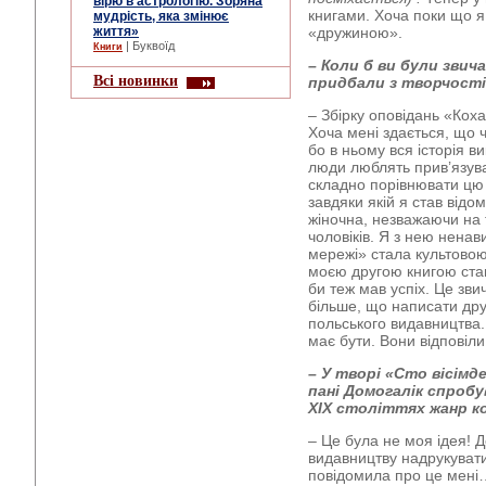
вірю в астрологію. Зоряна
книгами. Хоча поки що я
мудрість, яка змінює
життя»
«дружиною».
| Буквоїд
Книги
– Коли б ви були звич
Всі новинки
придбали з творчост
– Збірку оповідань «Кох
Хоча мені здається, що 
бо в ньому вся історія ви
люди люблять прив’язува
складно порівнювати цю 
завдяки якій я став від
жіночна, незважаючи на 
чоловіків. Я з нею ненав
мережі» стала культовою
моєю другою книгою став 
би теж мав успіх. Це зв
більше, що написати друг
польського видавництва.
має бути. Вони відпові
–
У творі «Сто вісімде
пані Домогалік спроб
XIX
століттях жанр к
– Це була не моя ідея! 
видавництву надрукувати
повідомила про це мені