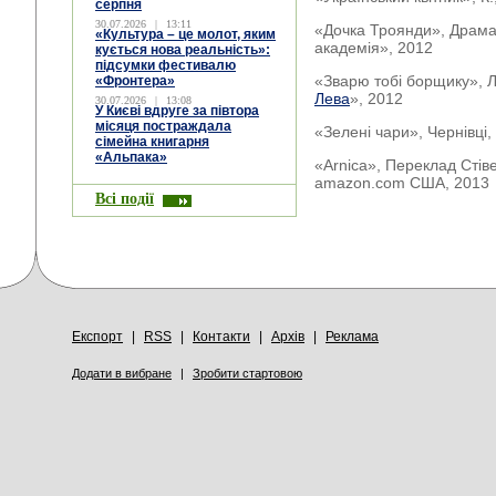
серпня
30.07.2026
|
13:11
«Дочка Троянди», Драма-
«Культура – це молот, яким
академія», 2012
кується нова реальність»:
підсумки фестивалю
«Зварю тобі борщику», Ль
«Фронтера»
Лева
», 2012
30.07.2026
|
13:08
У Києві вдруге за півтора
місяця постраждала
«Зелені чари», Чернівці,
сімейна книгарня
«Альпака»
«Arnica», Переклад Стіве
amazon.com США, 2013
Всі події
Експорт
|
RSS
|
Контакти
|
Архів
|
Реклама
Додати в вибране
|
Зробити стартовою