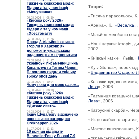
Тиждень книжкової моди:
Твори:
Лідери літа у номінації
«Минувшина»
«Тисяча парасольок», К.
06.08.2026
|
08:20
«Книжка року’2026»
Тиждень книжкової моди:
«Арніка», К.,
«Веселка»
,
Лідери літа у номінації
«Хрестоматія
«Мільйон мільйонів сест
05.08.2026
|
11:26
Понад 8 мільйонів книжок
«Наші церкви: історія, д
згоріли у Харкові: як
2002
допомогти українським
видавництвам відновитися
«Київські казки», Львів, «
05.08.2026
|
11:17
Українські письменниці Інна
«Kyiv Stories», переклад
Ковальчук та Тетяна Череп-
Пероганич видали спільну
«
Видавництво Старого Л
збірку оповідань
«Казочки-куцохвостики», 
05.08.2026
|
10:04
Чому вони для мене разом...
Лева
», 2006
05.08.2026
|
08:28
«Книжка року’2026»
«Таємниця козацької шабл
Тиждень книжкової моди:
Лева
», 2006
Лідери літа у номінації
«Дитяче свято»
«Катрусині скарби», Черн
04.08.2026
|
13:27
Ірину Шувалову відзначено
норвезькою нагородою
«Як до жабок говорити», 
Ordknappen 2026
«Макове князювання», К
31.07.2026
|
13:13
10 причин відвідати
BestsellerFest у Львові 7-9
«Український квітник», К.