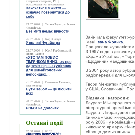
лікарка-психіатриня, PhD,
психотерапевтка, письменниця
Закохатися в життя —
означає повернутися до
себе
29.07.2026
|
Тетяна Торак, м. Івано-
Франківськ
Без миті немає вічности
Закінчила факультет жур
26.07.2026
|
Ігор Зіньчук
імені
Івана Франка
.
У полоні Чугайстра
Працювала журналістом
22.07.2026
|
Юрій Горблянський,
З 1997 веде в дитячому
Львів–Зашків
«Храми України», «Форт
«ХТО ТАМ ПОВИС
«Щоденник мандрівника
ТІМ’ЯЧКОМ ВНИЗ…»: про
«діточі» вірші-«хулігани»
З 2004 року автор рубрик
для шибайголовних
непосидюх…
радіопередачі для школя
21.07.2026
|
Валентина Семеняк,
Твори Мензатюк публіку
письменниця
у США, Словаччині і Пол
Бути Небом ― це любити
всіх
Відзнаки і нагороди:
20.07.2026
|
Тетяна Торак, м. Івано-
Лауреат Міжнародного л
Франківськ
літературної премії імені
Різьба на долонях
Лауреат Літературної пре
Книжка «Казочки-куцохв
Останні події
року 2006» у номінації «
київського ярмарку «Книж
«Краща дитяча книга».
07.08.2026
|
08:20
«Книжка року’2026»