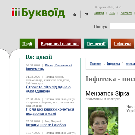
08 серпня 2026, 04:21
Експорт
|
RSS
|
Контакти
|
Пошук
Події
Видавничі новинки
Re: цензії
Інфотека
Re: цензії
Головна
\
Інфотека
\
письм
06.08.2026
|
Віктор Палинський
Іноземець
Інфотека - пи
04.08.2026
|
Тетяна Мороз,
письменниця, книжкова оглядачка,
бібліотекарка
Строкате літо під однією
обкладинкою
Мензатюк Зірка
письменниця-казкарка
02.08.2026
|
Тетяна Іваніцька-Дячун
лікарка-психіатриня, психотерапевтка,
письменниця
Член
Після цієї книжки хочеться
Укра
подзвонити мамі
02.08.2026
|
Ігор Чорний
Інтриги, шпаги і любов
31.07.2026
|
Тетяна Іваніцька-Дячун,