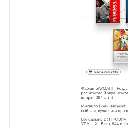
Фабіан БАУМАНН. Розділе
російського й українсько
історія, 384 с. (п)
Михайло Брайчевський: 
свій час, сучасники про вч
Володимир В’ЯТРОВИЧ. Г
УПА. – Х.: Віват, 944 с. (п