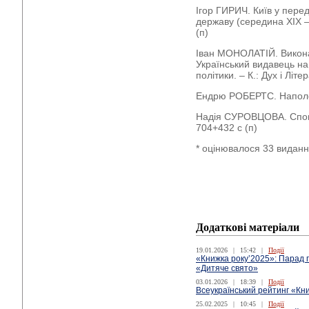
Ігор ГИРИЧ. Київ у пере
державу (середина ХІХ – п
(п)
Іван МОНОЛАТІЙ. Викона
Український видавець на 
політики. – К.: Дух і Літе
Ендрю РОБЕРТС. Наполеон
Надія СУРОВЦОВА. Спога
704+432 с (п)
* оцінювалося 33 видан
Додаткові матеріали
19.01.2026
|
15:42
|
Події
«Книжка року’2025»: Парад п
«Дитяче свято»
03.01.2026
|
18:39
|
Події
Всеукраїнський рейтинг «Кни
25.02.2025
|
10:45
|
Події