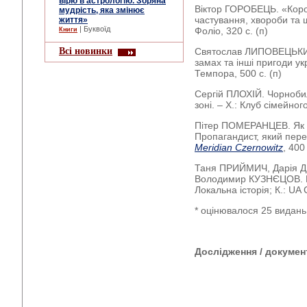
вірю в астрологію. Зоряна
Віктор ГОРОБЕЦЬ. «Коров
мудрість, яка змінює
частування, хвороби та ш
життя»
| Буквоїд
Фоліо, 320 с. (п)
Книги
Всі новинки
Святослав ЛИПОВЕЦЬКИЙ
замах та інші пригоди укр
Темпора, 500 с. (п)
Сергій ПЛОХІЙ. Чорнобил
зоні. – Х.: Клуб сімейного
Пітер ПОМЕРАНЦЕВ. Як в
Пропагандист, який перех
Meridian Czernowitz
, 400 
Таня ПРИЙМИЧ, Дарія 
Володимир КУЗНЄЦОВ. Шух
Локальна історія; К.: UA 
* оцінювалося 25 видань
Дослідження / докумен