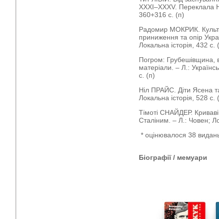
ХХХІ–ХХХV. Переклала На
360+316 с. (п)
Радомир МОКРИК. Культу
приниження та опір Украї
Локальна історія, 432 с. 
Погром: Грубешівщина, 
матеріали. – Л.: Українс
с. (п)
Ніл ПРАЙС. Діти Ясена та В
Локальна історія, 528 с. 
Тімоті СНАЙДЕР. Криваві 
Сталіним. – Л.: Човен; Ло
* оцінювалося 38 видан
Біографії / мемуари