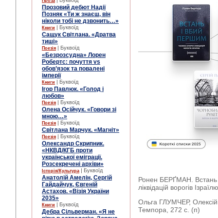
| Буквоїд
Проза
Прозовий дебют Надії
Позняк «Ти ж знаєш, він
ніколи тобі не дзвонить…»
| Буквоїд
Книги
Сащук Світлана. «Дратва
тиші»
| Буквоїд
Поезія
«Безрозсудна» Лорен
Робертс: почуття vs
обов’язок та повалені
імперії
| Буквоїд
Книги
Ігор Павлюк. «Голод і
любов»
| Буквоїд
Поезія
Олена Осійчук. «Говори зі
мною…»
| Буквоїд
Поезія
Світлана Марчук. «Магніт»
| Буквоїд
Поезія
Олександр Скрипник.
«НКВД/КГБ проти
української еміграції.
Розсекречені архіви»
| Буквоїд
Історія/Культура
Анатолій Амелін, Сергій
Ронен БЕРҐМАН. Встань 
Гайдайчук, Євгеній
ліквідацій ворогів Ізраїл
Астахов. «Візія України
2035»
Ольга ГЛУМЧЕР, Олексій 
| Буквоїд
Книги
Темпора, 272 с. (п)
Дебра Сільверман. «Я не