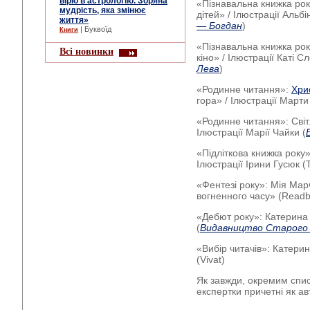
вірю в астрологію. Зоряна
«Пізнавальна книжка ро
мудрість, яка змінює
дітей» / Ілюстрації Альбі
життя»
— Богдан
)
| Буквоїд
Книги
«Пізнавальна книжка ро
Всі новинки
кіно» / Ілюстрації Каті С
Лева
)
«Родинне читання»
:
Хри
гора» / Ілюстрації Марти
«Родинне читання»
: Сві
Ілюстрації Марії Чайки (
«Підліткова книжка року
Ілюстрації Ірини Гусюк (
«Фентезі року»
: Мія Мар
вогненного часу» (Readb
«Дебют року»
: Катерина
(
Видавництво Старого
«Вибір читачів»
: Катерин
(Vivat)
Як завжди, окремим спи
експертки причетні як ав