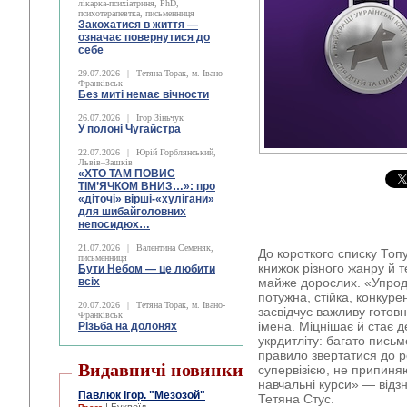
лікарка-психіатриня, PhD,
психотерапевтка, письменниця
Закохатися в життя —
означає повернутися до
себе
29.07.2026
|
Тетяна Торак, м. Івано-
Франківськ
Без миті немає вічности
26.07.2026
|
Ігор Зіньчук
У полоні Чугайстра
22.07.2026
|
Юрій Горблянський,
Львів–Зашків
«ХТО ТАМ ПОВИС
ТІМ’ЯЧКОМ ВНИЗ…»: про
«діточі» вірші-«хулігани»
для шибайголовних
непосидюх…
21.07.2026
|
Валентина Семеняк,
До короткого списку Топ
письменниця
книжок різного жанру й т
Бути Небом ― це любити
всіх
майже дорослих. «Упрод
потужна, стійка, конкуре
20.07.2026
|
Тетяна Торак, м. Івано-
засвідчує важливу готовн
Франківськ
імена. Міцнішає й стає д
Різьба на долонях
укрдитліту: багато письм
правило звертатися до ре
Видавничі новинки
супервізією, не припиня
навчальні курси» — відз
Павлюк Ігор. "Мезозой"
Тетяна Стус
.