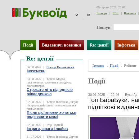
06 серпня 2026, 23:07
Експорт
|
RSS
|
Контакти
|
Пошук
Події
Видавничі новинки
Re: цензії
Інфотека
Re: цензії
Головна
\
Події
\
Рейтинг
06.08.2026
|
Віктор Палинський
Іноземець
Події
04.08.2026
|
Тетяна Мороз,
письменниця, книжкова оглядачка,
бібліотекарка
Строкате літо під однією
обкладинкою
30.01.2025
|
22:46
|
Буквоїд
Топ БараБуки: на
02.08.2026
|
Тетяна Іваніцька-Дячун
лікарка-психіатриня, психотерапевтка,
підліткові виданн
письменниця
Після цієї книжки хочеться
подзвонити мамі
02.08.2026
|
Ігор Чорний
Інтриги, шпаги і любов
31.07.2026
|
Тетяна Іваніцька-Дячун,