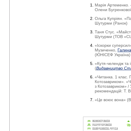
Марія Артеменко. 
Олени Бугренкової
Ольга Купріян. «П
Шутурми (Ранок)
Таня Стус. «Майст
Шутурми (ТОВ «С
«Іскорки суперсил
Музиченко,
Галина
(ЮНІСЕФ Україна)
«Кутя-челендж та і
(
Видавництво Ст
«Читанка. 1 клас.
Котозавриком». «Ч
з Котозавриком» /
рекомендацій: Т. В
«Це воює вона» (В
коментувати
роздрукувати
повідомити друга