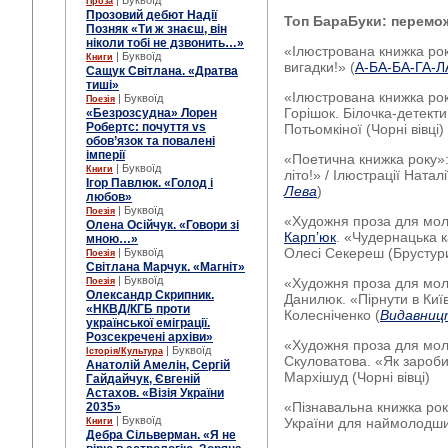
| Буквоїд
Проза
Прозовий дебют Надії
Топ БараБуки: перемож
Позняк «Ти ж знаєш, він
ніколи тобі не дзвонить…»
«Ілюстрована книжка ро
| Буквоїд
Книги
вигадки!» (
А-БА-БА-ГА-Л
Сащук Світлана. «Дратва
тиші»
«Ілюстрована книжка ро
| Буквоїд
Поезія
Горішок. Білочка-детекти
«Безрозсудна» Лорен
Робертс: почуття vs
Потьомкіної (Чорні вівці)
обов’язок та повалені
імперії
«Поетична книжка року»
| Буквоїд
Книги
літо!» / Ілюстрації Наталі
Ігор Павлюк. «Голод і
Лева
)
любов»
| Буквоїд
Поезія
«Художня проза для мол
Олена Осійчук. «Говори зі
Карп’юк
. «Чудернацька к
мною…»
Олесі Секереш (Брустур
| Буквоїд
Поезія
Світлана Марчук. «Магніт»
| Буквоїд
«Художня проза для мол
Поезія
Олександр Скрипник.
Данилюк. «Пірнути в Київ
«НКВД/КГБ проти
Колесніченко (
Видавниц
української еміграції.
Розсекречені архіви»
«Художня проза для мол
| Буквоїд
Історія/Культура
Скуловатова. «Як заробит
Анатолій Амелін, Сергій
Мархішуд (Чорні вівці)
Гайдайчук, Євгеній
Астахов. «Візія України
«Пізнавальна книжка ро
2035»
| Буквоїд
України для наймолодши
Книги
Дебра Сільверман. «Я не