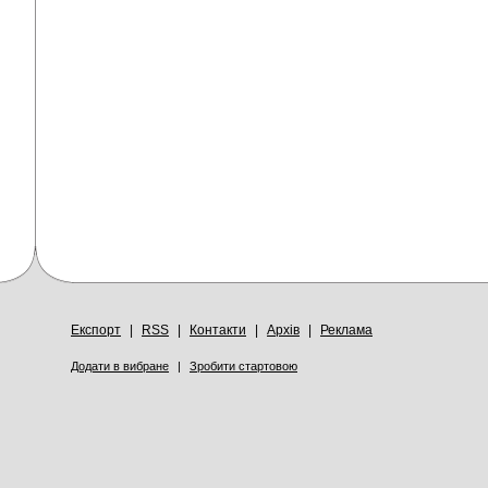
Експорт
|
RSS
|
Контакти
|
Архів
|
Реклама
Додати в вибране
|
Зробити стартовою