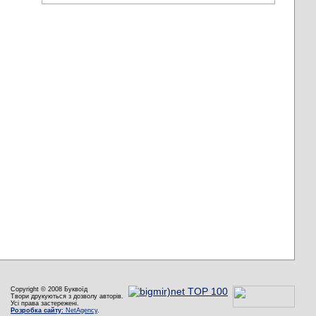
Copyright © 2008 Буквоїд
Твори друкуються з дозволу авторів.
Усі права застережені.
Розробка сайту:
NetAgency
.