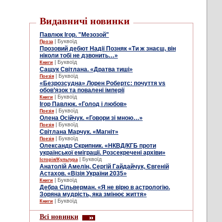
Видавничі новинки
Павлюк Ігор. "Мезозой"
| Буквоїд
Проза
Прозовий дебют Надії Позняк «Ти ж знаєш, він
ніколи тобі не дзвонить…»
| Буквоїд
Книги
Сащук Світлана. «Дратва тиші»
| Буквоїд
Поезія
«Безрозсудна» Лорен Робертс: почуття vs
обов’язок та повалені імперії
| Буквоїд
Книги
Ігор Павлюк. «Голод і любов»
| Буквоїд
Поезія
Олена Осійчук. «Говори зі мною…»
| Буквоїд
Поезія
Світлана Марчук. «Магніт»
| Буквоїд
Поезія
Олександр Скрипник. «НКВД/КГБ проти
української еміграції. Розсекречені архіви»
| Буквоїд
Історія/Культура
Анатолій Амелін, Сергій Гайдайчук, Євгеній
Астахов. «Візія України 2035»
| Буквоїд
Книги
Дебра Сільверман. «Я не вірю в астрологію.
Зоряна мудрість, яка змінює життя»
| Буквоїд
Книги
Всі новинки