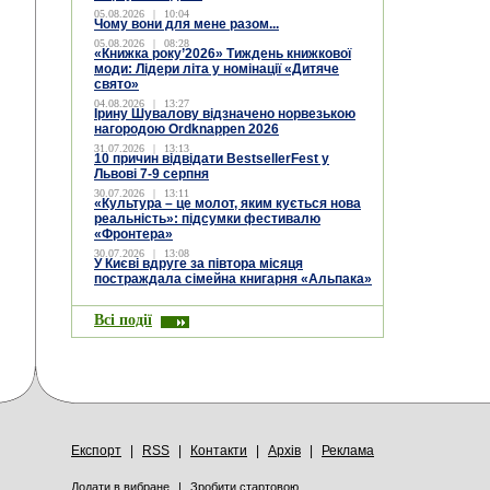
05.08.2026
|
10:04
Чому вони для мене разом...
05.08.2026
|
08:28
«Книжка року’2026» Тиждень книжкової
моди: Лідери літа у номінації «Дитяче
свято»
04.08.2026
|
13:27
Ірину Шувалову відзначено норвезькою
нагородою Ordknappen 2026
31.07.2026
|
13:13
10 причин відвідати BestsellerFest у
Львові 7-9 серпня
30.07.2026
|
13:11
«Культура – це молот, яким кується нова
реальність»: підсумки фестивалю
«Фронтера»
30.07.2026
|
13:08
У Києві вдруге за півтора місяця
постраждала сімейна книгарня «Альпака»
Всі події
Експорт
|
RSS
|
Контакти
|
Архів
|
Реклама
Додати в вибране
|
Зробити стартовою