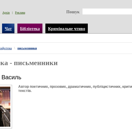
Пошук
Архів
|
Реклама
Чат
Бібліотека
Кримінальне чтиво
Інфотека
\
письменники
ка - письменники
 Василь
Автор поетичних, прозових, драматичних, публіцистичних, крит
текстів.