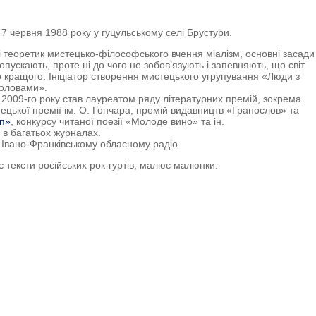
7 червня 1988 року у гуцульському селі Брустури.
і теоретик мистецько-філософського вчення міалізм, основні засади
опускають, проте ні до чого не зобов’язують і запевняють, що світ
о кращого. Ініціатор створення мистецького угрупування «Люди з
головами».
 2009-го року став лауреатом ряду літературних премій, зокрема
мецької премії ім. О. Гончара, премій видавництв «Гранослов» та
п»
, конкурсу читаної поезії «Молоде вино» та ін.
 в багатьох журналах.
 Івано-Франківському обласному радіо.
 тексти російських рок-гуртів, малює малюнки.