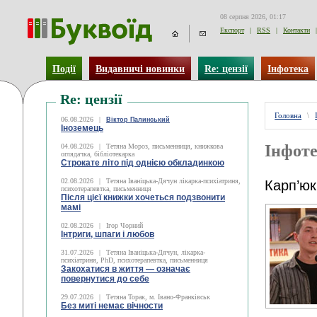
08 серпня 2026, 01:17
Експорт
|
RSS
|
Контакти
|
Події
Видавничі новинки
Re: цензії
Інфотека
Re: цензії
Головна
\
06.08.2026
|
Віктор Палинський
Іноземець
Інфоте
04.08.2026
|
Тетяна Мороз, письменниця, книжкова
оглядачка, бібліотекарка
Строкате літо під однією обкладинкою
02.08.2026
|
Тетяна Іваніцька-Дячун лікарка-психіатриня,
Карп’юк
психотерапевтка, письменниця
Після цієї книжки хочеться подзвонити
мамі
02.08.2026
|
Ігор Чорний
Інтриги, шпаги і любов
31.07.2026
|
Тетяна Іваніцька-Дячун, лікарка-
психіатриня, PhD, психотерапевтка, письменниця
Закохатися в життя — означає
повернутися до себе
29.07.2026
|
Тетяна Торак, м. Івано-Франківськ
Без миті немає вічности