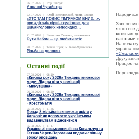
26.07.2026
|
Ігор Зіньчук
У полоні Чугайстра
Народився 
22.07.2026
|
Юрій Горблянський, Львів–Зашків
«ХТО ТАМ ПОВИС ТІМ’ЯЧКОМ ВНИЗ…»:
про «діточі» вірші-«хулігани» для
Засновник 
шибайголовних непосидюх…
якого все д
котиться д
21.07.2026
|
Валентина Семеняк, письменниця
вагітними 
Бути Небом ― це любити всіх
На початку
20.07.2026
|
Тетяна Торак, м. Івано-Франківськ
україно-ні
Різьба на долонях
«Смолоски
Друкувався
Працює на
Останні події
Перекладає
07.08.2026
|
08:20
«Книжка року’2026» Тиждень книжкової
моди: Лідери літа у номінації
«Минувшина»
06.08.2026
|
08:20
«Книжка року’2026» Тиждень книжкової
моди: Лідери літа у номінації
«Хрестоматія
05.08.2026
|
11:26
Понад 8 мільйонів книжок згоріли у
Харкові: як допомогти українським
видавництвам відновитися
05.08.2026
|
11:17
Українські письменниці Інна Ковальчук та
Тетяна Череп-Пероганич видали спільну
збірку оповідань