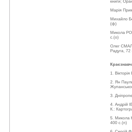
книги; Оран
Марія Прима
Михайло Бо
(ф)
Микола РО
с.(о)
Олег СМАЛЬ
Радуга, 72 
Краєзнавч
1. Вікторія
2. Ян Паул
Жупанськог
3. Дніпроп
4. Андрій 
К.: Картогр
5. Микола 
400 с.(п)
6. Сергій Ф