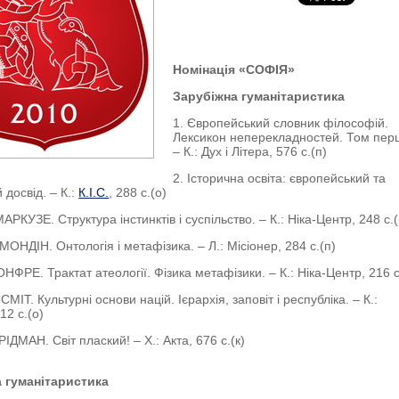
Номінація «СОФІЯ»
Зарубіжна гуманітаристика
1. Європейський словник філософій.
Лексикон неперекладностей. Том пер
– К.: Дух і Літера, 576 с.(п)
2. Історична освіта: європейський та
 досвід. – К.:
К.І.С.
, 288 с.(о)
АРКУЗЕ. Структура інстинктів і суспільство. – К.: Ніка-Центр, 248 с.(
 МОНДІН. Онтологія і метафізика. – Л.: Місіонер, 284 с.(п)
НФРЕ. Трактат атеології. Фізика метафізики. – К.: Ніка-Центр, 216 с
.СМІТ. Культурні основи націй. Ієрархія, заповіт і республіка. – К.:
12 с.(о)
ІДМАН. Світ плаский! – Х.: Акта, 676 с.(к)
а гуманітаристика