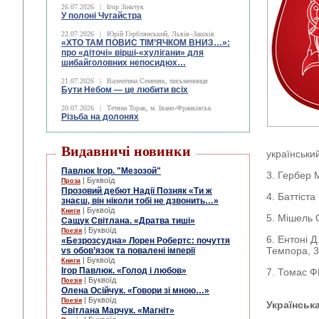
26.07.2026
|
Ігор Зіньчук
У полоні Чугайстра
22.07.2026
|
Юрій Горблянський, Львів–Зашків
«ХТО ТАМ ПОВИС ТІМ’ЯЧКОМ ВНИЗ…»:
про «діточі» вірші-«хулігани» для
шибайголовних непосидюх…
21.07.2026
|
Валентина Семеняк, письменниця
Бути Небом ― це любити всіх
20.07.2026
|
Тетяна Торак, м. Івано-Франківськ
Різьба на долонях
Видавничі новинки
український
Павлюк Ігор. "Мезозой"
3. Гербер М
| Буквоїд
Проза
Прозовий дебют Надії Позняк «Ти ж
4. Баттіста
знаєш, він ніколи тобі не дзвонить…»
| Буквоїд
Книги
5. Мішель О
Сащук Світлана. «Дратва тиші»
| Буквоїд
Поезія
6. Ентоні Д
«Безрозсудна» Лорен Робертс: почуття
Темпора, 3
vs обов’язок та повалені імперії
| Буквоїд
Книги
Ігор Павлюк. «Голод і любов»
7. Томас ФР
| Буквоїд
Поезія
Олена Осійчук. «Говори зі мною…»
| Буквоїд
Поезія
Українськ
Світлана Марчук. «Магніт»