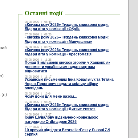
Останні події
08.08.2026
|
08:49
«Книжка року’2026» Тиждень книжкової моди:
Лідери літа у номінації «Обрії»
07.08.2026
|
08:20
«Книжка року’2026» Тиждень книжкової моди:
Лідери літа у номінації «Минувшина»
ший.
06.08.2026
|
08:20
«Книжка року’2026» Тиждень книжкової моди:
Лідери літа у номінації «Хрестоматія
05.08.2026
|
11:26
Понад 8 мільйонів книжок згоріли у Харкові: як
допомогти українським видавництвам
відновитися
п)
05.08.2026
|
11:17
Українські письменниці Інна Ковальчук та Тетяна
Череп-Пероганич видали спільну збірку
оповідань
.(п)
05.08.2026
|
10:04
Чому вони для мене разом...
05.08.2026
|
08:28
«Книжка року’2026» Тиждень книжкової моди:
Лідери літа у номінації «Дитяче свято»
04.08.2026
|
13:27
Ірину Шувалову відзначено норвезькою
нагородою Ordknappen 2026
31.07.2026
|
13:13
10 причин відвідати BestsellerFest у Львові 7-9
серпня