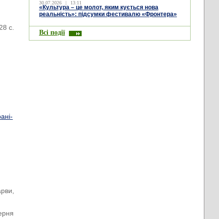
30.07.2026
|
13:11
«Культура – це молот, яким кується нова
реальність»: підсумки фестивалю «Фронтера»
28 с.
Всі події
рані-
арви,
ерня