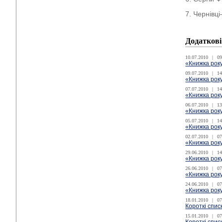
7. Чернівці
Додаткові
10.07.2010
|
09
«Книжка року
09.07.2010
|
14
«Книжка року
07.07.2010
|
14
«Книжка року
06.07.2010
|
13
«Книжка року
05.07.2010
|
14
«Книжка року
02.07.2010
|
07
«Книжка року
29.06.2010
|
14
«Книжка року
26.06.2010
|
07
«Книжка року
24.06.2010
|
07
«Книжка року
18.01.2010
|
07
Короткі спис
15.01.2010
|
07