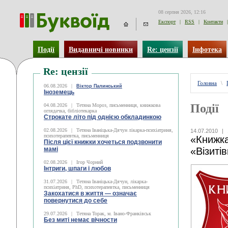
08 серпня 2026, 12:16
Експорт
|
RSS
|
Контакти
|
Події
Видавничі новинки
Re: цензії
Інфотека
Re: цензії
Головна
\
06.08.2026
|
Віктор Палинський
Іноземець
Події
04.08.2026
|
Тетяна Мороз, письменниця, книжкова
оглядачка, бібліотекарка
Строкате літо під однією обкладинкою
02.08.2026
|
Тетяна Іваніцька-Дячун лікарка-психіатриня,
14.07.2010
|
психотерапевтка, письменниця
«Книжка
Після цієї книжки хочеться подзвонити
мамі
«Візиті
02.08.2026
|
Ігор Чорний
Інтриги, шпаги і любов
31.07.2026
|
Тетяна Іваніцька-Дячун, лікарка-
психіатриня, PhD, психотерапевтка, письменниця
Закохатися в життя — означає
повернутися до себе
29.07.2026
|
Тетяна Торак, м. Івано-Франківськ
Без миті немає вічности