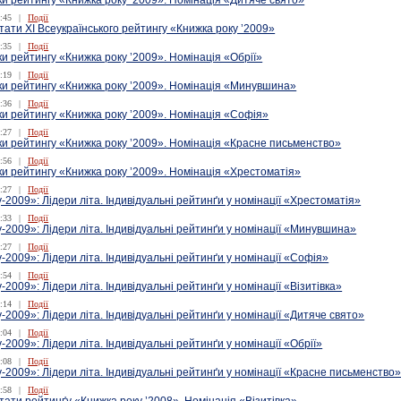
ки рейтингу «Книжка року ’2009». Номінація «Дитяче свято»
:45
|
Події
тати XІ Всеукраїнського рейтингу «Книжка року ’2009»
:35
|
Події
ки рейтингу «Книжка року ’2009». Номінація «Обрії»
:19
|
Події
ки рейтингу «Книжка року ’2009». Номінація «Минувшина»
:36
|
Події
ки рейтингу «Книжка року ’2009». Номінація «Софія»
:27
|
Події
ки рейтингу «Книжка року ’2009». Номінація «Красне письменство»
:56
|
Події
ки рейтингу «Книжка року ’2009». Номінація «Хрестоматія»
:27
|
Події
-2009»: Лідери літа. Індивідуальні рейтинґи у номінації «Хрестоматія»
:33
|
Події
-2009»: Лідери літа. Індивідуальні рейтинґи у номінації «Минувшина»
:27
|
Події
-2009»: Лідери літа. Індивідуальні рейтинґи у номінації «Софія»
:54
|
Події
-2009»: Лідери літа. Індивідуальні рейтинґи у номінації «Візитівка»
:14
|
Події
-2009»: Лідери літа. Індивідуальні рейтинґи у номінації «Дитяче свято»
:04
|
Події
-2009»: Лідери літа. Індивідуальні рейтинґи у номінації «Обрії»
:08
|
Події
-2009»: Лідери літа. Індивідуальні рейтинґи у номінації «Красне письменство
:58
|
Події