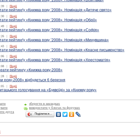
тати рейтинґу «Книжка року ’2008». Номінація «Візитівка»
:39
|
Події
тати рейтинґу «Книжка року ’2008». Номінація «Дитяче свято»
:30
|
Події
тати рейтинґу «Книжка року ’2008». Номінація «Обрії»
:49
|
Події
тати рейтинґу «Книжка року ’2008». Номінація «Софія»
:26
|
Події
ьтати рейтинґу «Книжка року ’2008». Номінація «Минувшина»
:43
|
Події
тати рейтинґу «Книжка року ’2008». Номінація «Красне письменство»
:06
|
Події
тати рейтинґу «Книжка року ’2008». Номінація «Хрестоматія»
:08
|
Події
реати рейтингу «Книжка року-2008»
:28
|
Події
ки року-2008» відбудеться 6 березня
:05
|
Події
итацького голосування на «Буквоїді» за «Книжку року»
вати
зберегти в закладках
увати
використати у блогах та форумах
ити друга
Поділитися…
і