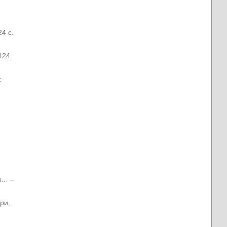
4 с.
124
:
и… –
ри,