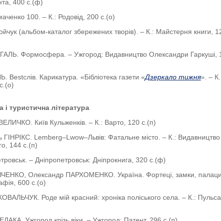
та, 400 с.(ф)
ченко 100. – К.: Родовід, 200 с.(о)
йчук (альбом-каталог збережених творів). – К.: Майстерня книги, 12
ГАЛЬ. Формосфера. – Ужгород: Видавництво Олександри Гаркуші, 
. Bestслів. Карикатура. «Бібліотека газети «
Дзеркало тижня
». – К.
с.(о)
а і туристична література
 ВЕЛИЧКО. Київ Кульженків. – К.: Варто, 120 с.(п)
ь ГІНРІКС. Lemberg–Lwow–Львів: Фатальне місто. – К.: Видавництво
о, 144 с.(п)
етровськ. – Дніпропетровськ: Дніпрокнига, 320 с.(ф)
ІВЧЕНКО, Олександр ПАРХОМЕНКО. Україна. Фортеці, замки, палац
афія, 600 с.(о)
КОВАЛЬЧУК. Роде мій красний: хроніка поліського села. – К.: Пульса
ЕДАКА. Ужгород крізь віки. – Ужгород: Патент, 296 с.(п)