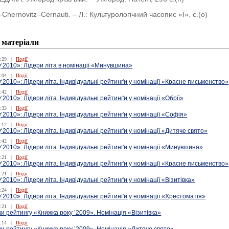
–Chernovitz–Cernauti. – Л.: Культурологічний часопис «Ї». с.(о)
 матеріали
:29
|
Події
‘2010»: Лідери літа в номінації «Минувшина»
:04
|
Події
‘2010»: Лідери літа. Індивідуальні рейтинґи у номінації «Красне письменство»
:42
|
Події
‘2010»: Лідери літа. Індивідуальні рейтинґи у номінації «Обрії»
:33
|
Події
‘2010»: Лідери літа. Індивідуальні рейтинґи у номінації «Софія»
:12
|
Події
‘2010»: Лідери літа. Індивідуальні рейтинґи у номінації «Дитяче свято»
:42
|
Події
‘2010»: Лідери літа. Індивідуальні рейтинґи у номінації «Минувшина»
:21
|
Події
‘2010»: Лідери літа. Індивідуальні рейтинґи у номінації «Красне письменство»
:21
|
Події
‘2010»: Лідери літа. Індивідуальні рейтинґи у номінації «Візитівка»
:24
|
Події
‘2010»: Лідери літа. Індивідуальні рейтинґи у номінації «Хрестоматія»
:21
|
Події
ки рейтингу «Книжка року ’2009». Номінація «Візитівка»
:14
|
Події