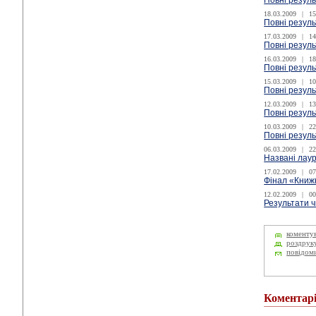
Повні резуль
18.03.2009
|
15
Повні резуль
17.03.2009
|
14
Повні резуль
16.03.2009
|
18
Повні резуль
15.03.2009
|
10
Повні резул
12.03.2009
|
13
Повні резуль
10.03.2009
|
22
Повні резуль
06.03.2009
|
22
Названі лау
17.02.2009
|
07
Фінал «Книж
12.02.2009
|
00
Результати ч
коменту
роздрук
повідом
Коментар