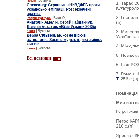
| Буквоїд
Поезія
1. Тарас В
Олександр Скрипник. «НКВД/КГБ проти
Культуроло
української еміграції. Розсекречені
архіви»
2. Геополіт
| Буквоїд
Історія/Культура
(п)
Анатолій Амелін, Сергій Гайдайчук,
Євгеній Астахов. «Візія України 2035»
| Буквоїд
3. Миросла
Книги
Дебра Сільверман. «Я не вірю в
Українсько
астрологію. Зоряна мудрість, яка змінює
життя»
4. Міжкульт
| Буквоїд
Книги
5. Невідоми
Всі новинки
6. Іван Р
7. Роман Ш
Т
, 256 с.(п)
Номінація
Мистецтв
Гуцульська 
Петро КАРМ
216 с.(п)
Ярослав КР