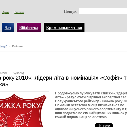
Пошук
Архів
|
Реклама
Чат
Бібліотека
Кримінальне чтиво
Події
\
Рейтинг
18:01
|
Буквоїд
 року‘2010»: Лідери літа в номінаціях «Софія» т
вка»
Продовжуємо публікувати списки «Лідері
літа» - результати піврічної експертної сесі
Всеукраїнського рейтинґу «Книжка року‘20
Оскільки остаточні місця визначаться по
оцінюванні усього річного асортименту в г
нині подаємо по сім найцікавіших книжок 
кожній підномінації за абеткою.