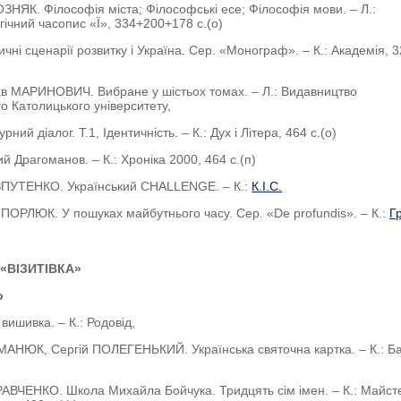
ОЗНЯК. Філософія міста; Філософські есе; Філософія мови. – Л.:
гічний часопис «Ї», 334+200+178 с.(о)
ичні сценарії розвитку і Україна. Сер. «Монограф». – К.: Академія, 3
в МАРИНОВИЧ. Вибране у шістьох томах. – Л.: Видавництво
го Католицького університету,
урний діалог. Т.1, Ідентичність. – К.: Дух і Літера, 464 с.(о)
й Драгоманов. – К.: Хроніка 2000, 464 с.(п)
ОЗПУТЕНКО. Український CHALLENGE. – К.:
К.І.С.
ПОРЛЮК. У пошуках майбутнього часу. Сер. «De profundis». – К.:
Г
 «ВІЗИТІВКА»
о
вишивка. – К.: Родовід,
АНЮК, Сергій ПОЛЕГЕНЬКИЙ. Українська святочна картка. – К.: Б
АВЧЕНКО. Школа Михайла Бойчука. Тридцять сім імен. – К.: Майст