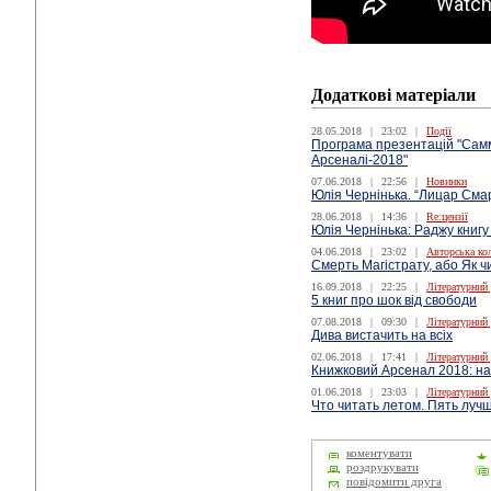
Додаткові матеріали
28.05.2018
|
23:02
|
Події
Програма презентацій "Самм
Арсеналі-2018"
07.06.2018
|
22:56
|
Новинки
Юлія Чернінька. “Лицар Сма
28.06.2018
|
14:36
|
Re:цензії
Юлія Чернінька: Раджу книгу
04.06.2018
|
23:02
|
Авторська ко
Смерть Магістрату, або Як ч
16.09.2018
|
22:25
|
Літературний
5 книг про шок від свободи
07.08.2018
|
09:30
|
Літературний
Дива вистачить на всіх
02.06.2018
|
17:41
|
Літературний
Книжковий Арсенал 2018: найц
01.06.2018
|
23:03
|
Літературний
Что читать летом. Пять луч
коментувати
роздрукувати
повідомити друга