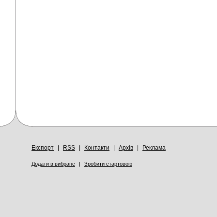
Експорт
|
RSS
|
Контакти
|
Архів
|
Реклама
Додати в вибране
|
Зробити стартовою