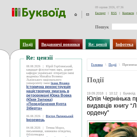
09 серпня 2026, 07:36
Експорт
|
RSS
|
Контакти
|
Пошук
Події
Видавничі новинки
Re: цензії
Інфотека
Re: цензії
Головна
\
Події
\
Презентац
08.08.2026
|
Юрій Горблянський,
кандидат філологічних наук, доцент
кафедри української літератури імені
академіка Михайла Возняка
Події
Львівського національного
університету імені
Івана Франка
Історична реконструкція
націєтворчих змагань в
19.09.2018
|
10:12
|
Буквоїд
ретроромані Юрка Вовка
Юлія Чернінька п
(Юрія Зилюка)
«Передбачення Курта
видавців книгу “
Зіберта»
ордену”
06.08.2026
|
Віктор Палинський
Іноземець
04.08.2026
|
Тетяна Мороз,
письменниця, книжкова оглядачка,
бібліотекарка