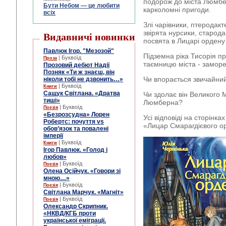
подорож до міста Люмбе
Бути Небом ― це любити
карколомні пригоди.
всіх
Злі чарівники, птеродакт
звірята нурсики, старода
Видавничі новинки
посвята в Лицарі ордену 
Павлюк Ігор. "Мезозой"
Підземна ріка Тисорія п
| Буквоїд
Проза
таємницю міста - замор
Прозовий дебют Надії
Позняк «Ти ж знаєш, він
Чи впорається звичайний
ніколи тобі не дзвонить…»
| Буквоїд
Книги
Сащук Світлана. «Дратва
Чи здолає він Великого М
тиші»
Люмберна?
| Буквоїд
Поезія
«Безрозсудна» Лорен
Усі відповіді на сторінк
Робертс: почуття vs
«Лицар Смарагдієвого о
обов’язок та повалені
імперії
| Буквоїд
Книги
Ігор Павлюк. «Голод і
любов»
| Буквоїд
Поезія
Олена Осійчук. «Говори зі
мною…»
| Буквоїд
Поезія
Світлана Марчук. «Магніт»
| Буквоїд
Поезія
Олександр Скрипник.
«НКВД/КГБ проти
української еміграції.