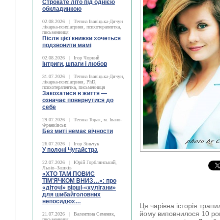
Строкате літо під однією
обкладинкою
02.08.2026
|
Тетяна Іваніцька-Дячун
лікарка-психіатриня, психотерапевтка,
письменниця
Після цієї книжки хочеться
подзвонити мамі
02.08.2026
|
Ігор Чорний
Інтриги, шпаги і любов
31.07.2026
|
Тетяна Іваніцька-Дячун,
лікарка-психіатриня, PhD,
психотерапевтка, письменниця
Закохатися в життя —
означає повернутися до
себе
29.07.2026
|
Тетяна Торак, м. Івано-
Франківськ
Без миті немає вічности
26.07.2026
|
Ігор Зіньчук
У полоні Чугайстра
22.07.2026
|
Юрій Горблянський,
Львів–Зашків
«ХТО ТАМ ПОВИС
ТІМ’ЯЧКОМ ВНИЗ…»: про
«діточі» вірші-«хулігани»
для шибайголовних
непосидюх…
Ця чарівна історія трап
йому виповнилося 10 рок
21.07.2026
|
Валентина Семеняк,
письменниця