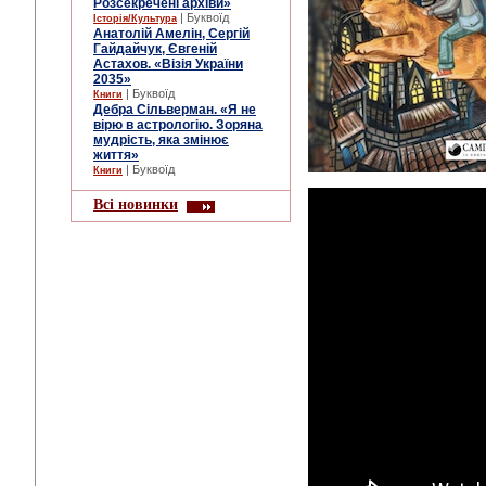
Розсекречені архіви»
| Буквоїд
Історія/Культура
Анатолій Амелін, Сергій
Гайдайчук, Євгеній
Астахов. «Візія України
2035»
| Буквоїд
Книги
Дебра Сільверман. «Я не
вірю в астрологію. Зоряна
мудрість, яка змінює
життя»
| Буквоїд
Книги
Всі новинки