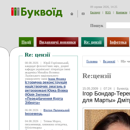
09 серпня 2026, 14:25
Експорт
|
RSS
|
Контакти
|
Пошук
Події
Видавничі новинки
Re: цензії
Інфотека
Re: цензії
Головна
\
Re:цензії
\
Що чи
08.08.2026
|
Юрій Горблянський,
кандидат філологічних наук, доцент
кафедри української літератури імені
академіка Михайла Возняка
Re:цензії
Львівського національного
університету імені
Івана Франка
Історична реконструкція
націєтворчих змагань в
15.05.2009
|
07:24
|
Буквоїд
ретроромані Юрка Вовка
Ігор Бондар-Тер
(Юрія Зилюка)
«Передбачення Курта
для Марты» Дміт
Зіберта»
06.08.2026
|
Віктор Палинський
Іноземець
04.08.2026
|
Тетяна Мороз,
письменниця, книжкова оглядачка,
бібліотекарка