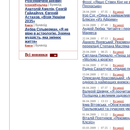
Розсекречені архіви»
Фоззі: «Якщо Стівен Кінг не
| Буквоїд
Історія/Культура
Прохаська»
Анатолій Амелін, Сергій
28.04.2009
|
07:35
|
Re:цензії
Гайдайчук, Євгеній
Ігор Сід: «Одна з найважлив
Астахов. «Візія України
Бліксен «Из Африки»
2035»
| Буквоїд
24.04.2009
|
07:49
|
Re:цензії
Книги
Андрій Любка: Читайте і пер
Дебра Сільверман. «Я не
Маркеса
вірю в астрологію. Зоряна
мудрість, яка змінює
22.04.2009
|
07:13
|
Re:цензії
життя»
Данило Яневський: Рекомен
| Буквоїд
Книги
перекладі Степана Масляка
20.04.2009
|
08:25
|
Re:цензії
Всі новинки
Світлана Пиркало: «Перш з
«Молоко з кров’ю»
16.04.2009
|
07:56
|
Re:цензії
Радна Сахалтуєв: «Надаю пе
13.04.2009
|
07:11
|
Re:цензії
Олександр Красовицький: «
однією із найкращих книжок 
08.04.2009
|
07:37
|
Re:цензії
Валерій Шевчук: «Я прочита
Поліщука з великим задово
06.04.2009
|
13:13
|
Re:цензії
Ірма Вітовська: «Обов’язков
Пахльовської та сучасних ук
01.04.2009
|
11:22
|
Re:цензії
Віталій Портніков: «Рекоме
Клєзіо»
03.03.2009
|
07:25
|
Re:цензії