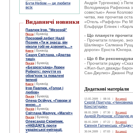
Андрія Тургенєва) з Пет
Бути Небом ― це любити
Володимира Рафеєнка з 
всіх
совестью» Анни Козлово
читва, яке прочитав ост
Видавничі новинки
«Отель «Раффлз» Рю Му
Ельфріди Елінек і «Карл
Павлюк Ігор. "Мезозой"
| Буквоїд
Проза
- Що плануєте прочита
Прозовий дебют Надії
- Прочитати планую, зн
Позняк «Ти ж знаєш, він
Шалімар» Салмана Рушді
ніколи тобі не дзвонить…»
дороги» Ернста Юнгера.
| Буквоїд
Книги
Сащук Світлана. «Дратва
- Що б Ви рекомендув
тиші»
- Прочитати раджу
«Сказ
| Буквоїд
Поезія
«Безрозсудна» Лорен
«Жил-был дважды барон
Робертс: почуття vs
Сан-Джулио» Джанні Род
обов’язок та повалені
імперії
| Буквоїд
Книги
Ігор Павлюк. «Голод і
Додаткові матеріали
любов»
| Буквоїд
Поезія
13.05.2009
|
08:16
|
Re:цензії
Олена Осійчук. «Говори зі
Сергій Притула: «Чиновника
мною…»
Конституцію»
| Буквоїд
Поезія
08.05.2009
|
07:30
|
Re:цензії
Світлана Марчук. «Магніт»
Андрій Родіонов: «Планую д
| Буквоїд
Поезія
Олександр Скрипник.
06.05.2009
|
07:22
|
Re:цензії
«НКВД/КГБ проти
Євгенія Гапчинська: «Раджу 
української еміграції.
30.04.2009
|
07:03
|
Re:цензії