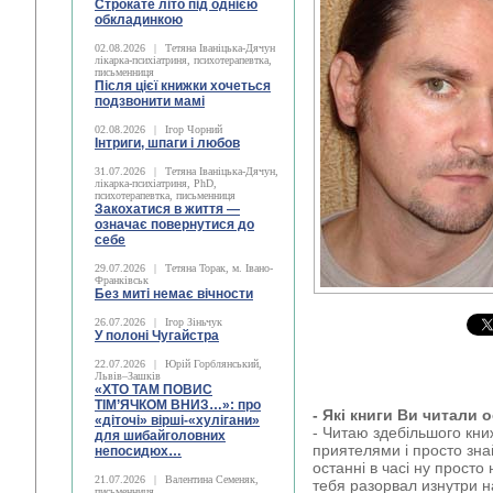
Строкате літо під однією
обкладинкою
02.08.2026
|
Тетяна Іваніцька-Дячун
лікарка-психіатриня, психотерапевтка,
письменниця
Після цієї книжки хочеться
подзвонити мамі
02.08.2026
|
Ігор Чорний
Інтриги, шпаги і любов
31.07.2026
|
Тетяна Іваніцька-Дячун,
лікарка-психіатриня, PhD,
психотерапевтка, письменниця
Закохатися в життя —
означає повернутися до
себе
29.07.2026
|
Тетяна Торак, м. Івано-
Франківськ
Без миті немає вічности
26.07.2026
|
Ігор Зіньчук
У полоні Чугайстра
22.07.2026
|
Юрій Горблянський,
Львів–Зашків
«ХТО ТАМ ПОВИС
ТІМ’ЯЧКОМ ВНИЗ…»: про
- Які книги Ви читали 
«діточі» вірші-«хулігани»
- Читаю здебільшого кни
для шибайголовних
приятелями і просто зна
непосидюх…
останні в часі ну прост
21.07.2026
|
Валентина Семеняк,
тебя разорвал изнутри н
письменниця