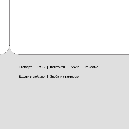
Експорт
|
RSS
|
Контакти
|
Архів
|
Реклама
Додати в вибране
|
Зробити стартовою