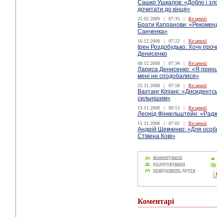
Сашко Ушкалов: «Добло і зло»
дочитати до кінця»
25.02.2009
|
07:35
|
Re:цензії
Брати Капранови: «Рекомен
Санченка»
16.12.2008
|
07:22
|
Re:цензії
Ірен Роздобудько: Хочу пр
Денисенко
08.12.2008
|
07:34
|
Re:цензії
Лариса Денисенко: «Я принц
мені не сподобалися»
25.11.2008
|
07:18
|
Re:цензії
Вахтанг Кіпіані: «Дисидентс
сильнішим»
13.11.2008
|
09:13
|
Re:цензії
Леонід Фінкельштейн: «Раджу
11.11.2008
|
07:02
|
Re:цензії
Андрій Шевченко: «Для особ
Стівена Кові»
коментувати
роздрукувати
повідомити друга
Коментарі