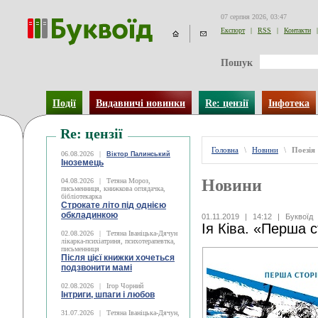
07 серпня 2026, 03:47
Експорт
|
RSS
|
Контакти
|
Пошук
Події
Видавничі новинки
Re: цензії
Інфотека
Re: цензії
Головна
\
Новини
\
Поезія
06.08.2026
|
Віктор Палинський
Іноземець
Новини
04.08.2026
|
Тетяна Мороз,
письменниця, книжкова оглядачка,
бібліотекарка
Строкате літо під однією
обкладинкою
01.11.2019
|
14:12
|
Буквоїд
Ія Ківа. «Перша 
02.08.2026
|
Тетяна Іваніцька-Дячун
лікарка-психіатриня, психотерапевтка,
письменниця
Після цієї книжки хочеться
подзвонити мамі
02.08.2026
|
Ігор Чорний
Інтриги, шпаги і любов
31.07.2026
|
Тетяна Іваніцька-Дячун,