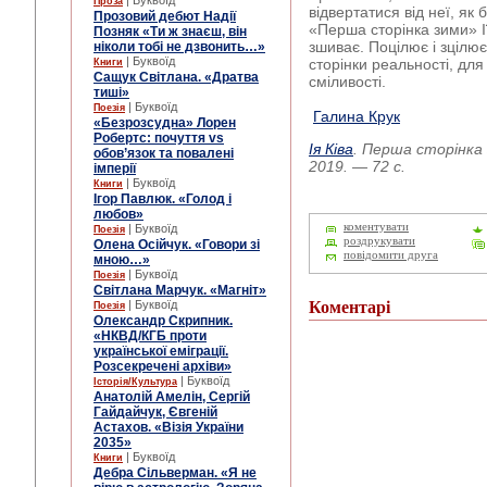
| Буквоїд
Проза
відвертатися від неї, як 
Прозовий дебют Надії
«Перша сторінка зими» І
Позняк «Ти ж знаєш, він
зшиває. Поцілює і зцілює
ніколи тобі не дзвонить…»
| Буквоїд
сторінки реальності, дл
Книги
Сащук Світлана. «Дратва
сміливості.
тиші»
| Буквоїд
Поезія
Галина Крук
«Безрозсудна» Лорен
Робертс: почуття vs
Ія Ківа
. Перша сторінка з
обов’язок та повалені
2019. — 72 с.
імперії
| Буквоїд
Книги
Ігор Павлюк. «Голод і
любов»
коментувати
| Буквоїд
Поезія
роздрукувати
Олена Осійчук. «Говори зі
повідомити друга
мною…»
| Буквоїд
Поезія
Світлана Марчук. «Магніт»
| Буквоїд
Коментарі
Поезія
Олександр Скрипник.
«НКВД/КГБ проти
української еміграції.
Розсекречені архіви»
| Буквоїд
Історія/Культура
Анатолій Амелін, Сергій
Гайдайчук, Євгеній
Астахов. «Візія України
2035»
| Буквоїд
Книги
Дебра Сільверман. «Я не