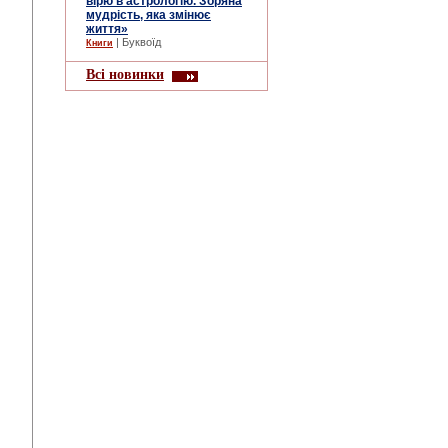
вірю в астрологію. Зоряна
мудрість, яка змінює
життя»
| Буквоїд
Книги
Всі новинки