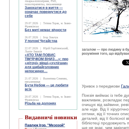
лікарка-психіатриня, PhD,
психотерапевтка, письменниця
Закохатися в життя —
означає повернутися до
себе
29.07.2026
|
Тетяна Торак, м. Івано-
Франківськ
Без миті немає вічности
26.07.2026
|
Ігор Зіньчук
У полоні Чугайстра
22.07.2026
|
Юрій Горблянський,
загалом — про людину в бу
Львів–Зашків
розуміння того, що відбува
«ХТО ТАМ ПОВИС
ТІМ’ЯЧКОМ ВНИЗ…»: про
«діточі» вірші-«хулігани»
для шибайголовних
непосидюх…
21.07.2026
|
Валентина Семеняк,
письменниця
Бути Небом ― це любити
Уривок з передмови
Гал
всіх
Поезія виймає із тебе душ
20.07.2026
|
Тетяна Торак, м. Івано-
важливим, розкладає пер
Франківськ
Різьба на долонях
очищує від зайвини, реві
але ніде. Від її хірургіч
оптики, від її точних опи
Видавничі новинки
деталей, від її болісної 
бібліотеці продовжують п
Павлюк Ігор. "Мезозой"
ще не знає, чим закінчит