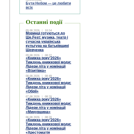
Бути Небом ― це любити
всіх
Останні події
09.08.2026
|
10:54
Моринці готуються до
Ше.Fest: музика, театр і
сучасна українська
культура на батьківщині
Шевченка
09.08.2026
|
08:22
«Книжка року’2026»
Тиждень книжкової моди:
Лідери літа у номінації
«Візитівка»
08.08.2026
|
08:49
«Книжка року’2026»
Тиждень книжкової моди:
Лідери літа у номінації
«Обрії»
07.08.2026
|
08:20
«Книжка року’2026»
Тиждень книжкової моди:
Лідери літа у номінації
«Минувшина»
06.08.2026
|
08:20
«Книжка року’2026»
Тиждень книжкової моди:
Лідери літа у номінації
«Хрестоматія