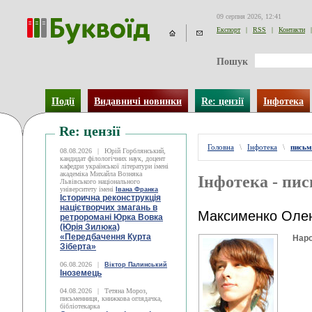
09 серпня 2026, 12:41
Експорт
|
RSS
|
Контакти
|
Пошук
Події
Видавничі новинки
Re: цензії
Інфотека
Re: цензії
Головна
\
Інфотека
\
письм
08.08.2026
|
Юрій Горблянський,
кандидат філологічних наук, доцент
кафедри української літератури імені
академіка Михайла Возняка
Інфотека - пи
Львівського національного
університету імені
Івана Франка
Історична реконструкція
націєтворчих змагань в
Максименко Оле
ретроромані Юрка Вовка
(Юрія Зилюка)
«Передбачення Курта
Наро
Зіберта»
06.08.2026
|
Віктор Палинський
Іноземець
04.08.2026
|
Тетяна Мороз,
письменниця, книжкова оглядачка,
бібліотекарка