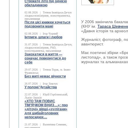
Строкате літо під однією
обкладинкою
02.08.2026
|
Тетяна Іваніцька-Дячун
лікарка-психіатриня, психотерапевтка,
письменниця
У 2006 закінчила бакала
Після цієї книжки хочеться
(КНУ ім.
Тараса Шевчен
подзвонити мамі
«Давня історія та архео
02.08.2026
|
Ігор Чорний
Інтриги, шпаги і любов
Журналіст, фотограф, пое
авантюрист.
31.07.2026
|
Тетяна Іваніцька-Дячун,
лікарка-психіатриня, PhD,
психотерапевтка, письменниця
Має поетичні збірки «Бре
Закохатися в життя —
листопад», а також прозов
означає повернутися до
журналах та альманахах
себе
29.07.2026
|
Тетяна Торак, м. Івано-
Франківськ
Без миті немає вічности
26.07.2026
|
Ігор Зіньчук
У полоні Чугайстра
22.07.2026
|
Юрій Горблянський,
Львів–Зашків
«ХТО ТАМ ПОВИС
ТІМ’ЯЧКОМ ВНИЗ…»: про
«діточі» вірші-«хулігани»
для шибайголовних
непосидюх…
21.07.2026
|
Валентина Семеняк,
письменниця