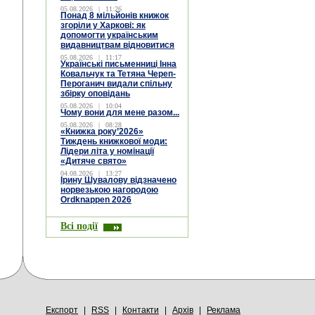
05.08.2026
|
11:26
Понад 8 мільйонів книжок
згоріли у Харкові: як
допомогти українським
видавництвам відновитися
05.08.2026
|
11:17
Українські письменниці Інна
Ковальчук та Тетяна Череп-
Пероганич видали спільну
збірку оповідань
05.08.2026
|
10:04
Чому вони для мене разом...
05.08.2026
|
08:28
«Книжка року’2026»
Тиждень книжкової моди:
Лідери літа у номінації
«Дитяче свято»
04.08.2026
|
13:27
Ірину Шувалову відзначено
норвезькою нагородою
Ordknappen 2026
Всі події
Експорт
|
RSS
|
Контакти
|
Архів
|
Реклама