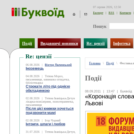
07 серпня 2026, 12:50
Експорт
|
RSS
|
Контакти
|
Пошук
Події
Видавничі новинки
Re: цензії
Інфотека
Re: цензії
Головна
\
Події
\
Фестивал
06.08.2026
|
Віктор Палинський
Іноземець
Події
04.08.2026
|
Тетяна Мороз,
письменниця, книжкова оглядачка,
бібліотекарка
Строкате літо під однією
обкладинкою
08.09.2011
|
13:47
|
Буквоїд
«Коронація слова
02.08.2026
|
Тетяна Іваніцька-Дячун
лікарка-психіатриня, психотерапевтка,
Львові
письменниця
Після цієї книжки хочеться
подзвонити мамі
02.08.2026
|
Ігор Чорний
Інтриги, шпаги і любов
31.07.2026
|
Тетяна Іваніцька-Дячун,