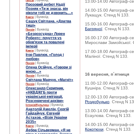
| Буквоїд
Проза
13.00-14.00 Автограф-с
Прозовий дебют Надії
Позняк «Ти ж знаєш, він
14.00-15.00 Автограф-се
ніколи тобі не дзвонить…»
Лукащук. Стенд N 133.
| Буквоїд
Книги
Сащук Світлана. «Дратва
15.00-16.00 Автограф-се
тиші»
Багряної
. Стенд N 133.
| Буквоїд
Поезія
«Безрозсудна» Лорен
16.00-17.00 Автограф-сес
Робертс: почуття vs
обов’язок та повалені
Мирослави Замойської. 
імперії
| Буквоїд
Книги
17.00-18.00 Автограф-с
Ігор Павлюк. «Голод і
Маліної. Стенд N 133.
любов»
| Буквоїд
Поезія
Олена Осійчук. «Говори зі
мною…»
16 вересня, п
´ятни
| Буквоїд
Поезія
Світлана Марчук. «Магніт»
11.00-12.00 Автограф-се
| Буквоїд
Поезія
Кушніра. Стенд N 133.
Олександр Скрипник.
«НКВД/КГБ проти
української еміграції.
12.00-13.00 Автограф-с
Розсекречені архіви»
Роздобудько
. Стенд N 13
| Буквоїд
Історія/Культура
Анатолій Амелін, Сергій
13.00-14.00 Автограф-се
Гайдайчук, Євгеній
Есаулова. Стенд N 133.
Астахов. «Візія України
2035»
14.00-15.00 Автограф-се
| Буквоїд
Книги
Кокотюхи
. Стенд N 133.
Дебра Сільверман. «Я не