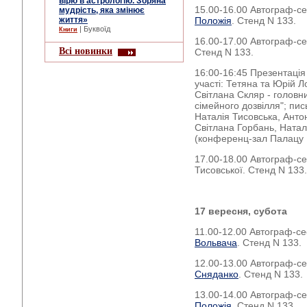
вірю в астрологію. Зоряна
15.00-16.00 Автограф-сес
мудрість, яка змінює
життя»
Положія
. Стенд N 133.
| Буквоїд
Книги
16.00-17.00 Автограф-с
Всі новинки
Стенд N 133.
16:00-16:45 Презентація 
участі: Тетяна та Юрій Л
Світлана Скляр - головн
сімейного дозвілля"; пис
Наталія Тисовська, Анто
Світлана Горбань, Натал
(конференц-зал Палацу 
17.00-18.00 Автограф-се
Тисовської. Стенд N 133.
17 вересня, субота
11.00-12.00 Автограф-се
Вольвача
. Стенд N 133.
12.00-13.00 Автограф-с
Сняданко
. Стенд N 133.
13.00-14.00 Автограф-с
Положія
. Стенд N 133.