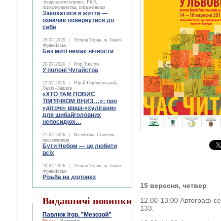
лікарка-психіатриня, PhD,
психотерапевтка, письменниця
Закохатися в життя —
означає повернутися до
себе
29.07.2026
|
Тетяна Торак, м. Івано-
Франківськ
Без миті немає вічности
26.07.2026
|
Ігор Зіньчук
У полоні Чугайстра
22.07.2026
|
Юрій Горблянський,
Львів–Зашків
«ХТО ТАМ ПОВИС
ТІМ’ЯЧКОМ ВНИЗ…»: про
«діточі» вірші-«хулігани»
для шибайголовних
непосидюх…
21.07.2026
|
Валентина Семеняк,
письменниця
Бути Небом ― це любити
всіх
20.07.2026
|
Тетяна Торак, м. Івано-
Франківськ
Різьба на долонях
15 вересня, четвер
Видавничі новинки
12.00-13.00 Автограф-сес
133.
Павлюк Ігор. "Мезозой"