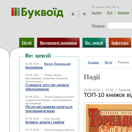
06 серпня 2026, 08:14
Експорт
|
RSS
|
Контакти
|
Пошук
Події
Видавничі новинки
Re: цензії
Інфотека
Re: цензії
Головна
\
Події
\
Рейтинг
06.08.2026
|
Віктор Палинський
Іноземець
Події
04.08.2026
|
Тетяна Мороз,
письменниця, книжкова оглядачка,
бібліотекарка
Строкате літо під однією
обкладинкою
24.06.2018
|
10:49
|
Буквоїд
ТОП-10 книжок ві
02.08.2026
|
Тетяна Іваніцька-Дячун
лікарка-психіатриня, психотерапевтка,
письменниця
Після цієї книжки хочеться
подзвонити мамі
02.08.2026
|
Ігор Чорний
Інтриги, шпаги і любов
31.07.2026
|
Тетяна Іваніцька-Дячун,