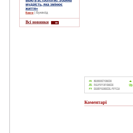
вірю в астрологію. Зоряна
мудрість, яка змінює
життя»
| Буквоїд
Книги
Всі новинки
коментувати
роздрукувати
повідомити друга
Коментарі