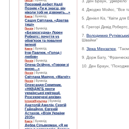
| Буквоїд
3. Ден Браун, “Джерело”
Проза
Прозовий дебют Надії
Позняк «Ти ж знаєш, він
4. Джоджо Мойєс, “Все т
ніколи тобі не дзвонить…»
| Буквоїд
Книги
5. Деніел Кіз, “Квіти дл
Сащук Світлана. «Дратва
тиші»
6. Грегорі Девід Робертс
| Буквоїд
Поезія
«Безрозсудна» Лорен
7.
Володимир Рутківськи
Робертс: почуття vs
Швайки”
обов’язок та повалені
імперії
8.
Зірка Мензатюк
, “Тає
| Буквоїд
Книги
Ігор Павлюк. «Голод і
любов»
9. Дорж Бату, “Франческ
| Буквоїд
Поезія
Олена Осійчук. «Говори зі
10. Ден Браун, “Походж
мною…»
| Буквоїд
Поезія
Світлана Марчук. «Магніт»
| Буквоїд
Поезія
Олександр Скрипник.
«НКВД/КГБ проти
української еміграції.
Розсекречені архіви»
| Буквоїд
Історія/Культура
Анатолій Амелін, Сергій
Гайдайчук, Євгеній
Астахов. «Візія України
2035»
| Буквоїд
Книги
Дебра Сільверман. «Я не