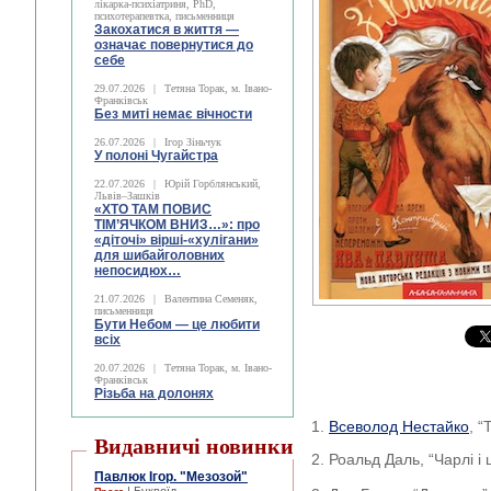
лікарка-психіатриня, PhD,
психотерапевтка, письменниця
Закохатися в життя —
означає повернутися до
себе
29.07.2026
|
Тетяна Торак, м. Івано-
Франківськ
Без миті немає вічности
26.07.2026
|
Ігор Зіньчук
У полоні Чугайстра
22.07.2026
|
Юрій Горблянський,
Львів–Зашків
«ХТО ТАМ ПОВИС
ТІМ’ЯЧКОМ ВНИЗ…»: про
«діточі» вірші-«хулігани»
для шибайголовних
непосидюх…
21.07.2026
|
Валентина Семеняк,
письменниця
Бути Небом ― це любити
всіх
20.07.2026
|
Тетяна Торак, м. Івано-
Франківськ
Різьба на долонях
1.
Всеволод Нестайко
, 
Видавничі новинки
2. Роальд Даль, “Чарлі 
Павлюк Ігор. "Мезозой"