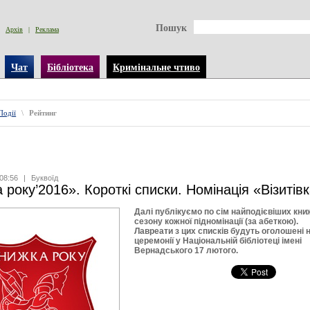
Пошук
Архів
|
Реклама
Чат
Бібліотека
Кримінальне чтиво
Події
\
Рейтинг
08:56
|
Буквоїд
 року’2016». Короткі списки. Номінація «Візитів
Далі публікуємо по сім найподієвіших кни
сезону кожної підномінації (за абеткою).
Лавреати з цих списків будуть оголошені 
церемонії у Національній бібліотеці імені
Вернадського 17 лютого.