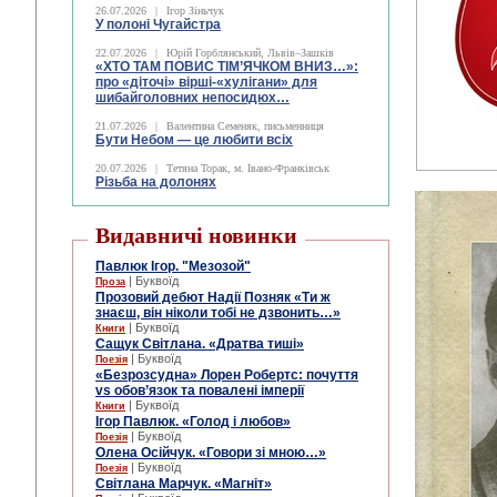
26.07.2026
|
Ігор Зіньчук
У полоні Чугайстра
22.07.2026
|
Юрій Горблянський, Львів–Зашків
«ХТО ТАМ ПОВИС ТІМ’ЯЧКОМ ВНИЗ…»:
про «діточі» вірші-«хулігани» для
шибайголовних непосидюх…
21.07.2026
|
Валентина Семеняк, письменниця
Бути Небом ― це любити всіх
20.07.2026
|
Тетяна Торак, м. Івано-Франківськ
Різьба на долонях
Видавничі новинки
Павлюк Ігор. "Мезозой"
| Буквоїд
Проза
Прозовий дебют Надії Позняк «Ти ж
знаєш, він ніколи тобі не дзвонить…»
| Буквоїд
Книги
Сащук Світлана. «Дратва тиші»
| Буквоїд
Поезія
«Безрозсудна» Лорен Робертс: почуття
vs обов’язок та повалені імперії
| Буквоїд
Книги
Ігор Павлюк. «Голод і любов»
| Буквоїд
Поезія
Олена Осійчук. «Говори зі мною…»
| Буквоїд
Поезія
Світлана Марчук. «Магніт»