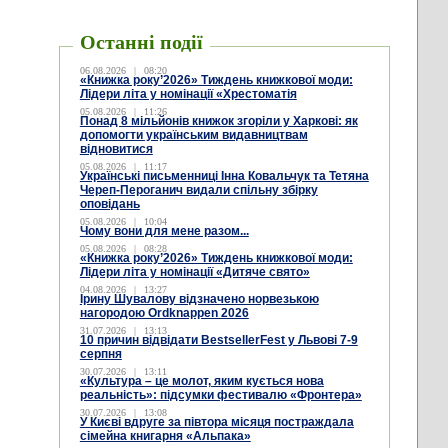
Останні події
06.08.2026
|
08:20
«Книжка року’2026» Тиждень книжкової моди:
Лідери літа у номінації «Хрестоматія
05.08.2026
|
11:26
Понад 8 мільйонів книжок згоріли у Харкові: як
допомогти українським видавництвам
відновитися
05.08.2026
|
11:17
Українські письменниці Інна Ковальчук та Тетяна
Череп-Пероганич видали спільну збірку
оповідань
05.08.2026
|
10:04
Чому вони для мене разом...
05.08.2026
|
08:28
«Книжка року’2026» Тиждень книжкової моди:
Лідери літа у номінації «Дитяче свято»
04.08.2026
|
13:27
Ірину Шувалову відзначено норвезькою
нагородою Ordknappen 2026
31.07.2026
|
13:13
10 причин відвідати BestsellerFest у Львові 7-9
серпня
30.07.2026
|
13:11
«Культура – це молот, яким кується нова
реальність»: підсумки фестивалю «Фронтера»
30.07.2026
|
13:08
У Києві вдруге за півтора місяця постраждала
сімейна книгарня «Альпака»