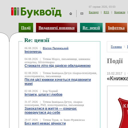
07 серпня 2026, 03:03
Експорт
|
RSS
|
Контакти
|
Події
Видавничі новинки
Re: цензії
Інфотека
Re: цензії
Головна
\
06.08.2026
|
Віктор Палинський
Іноземець
Події
04.08.2026
|
Тетяна Мороз, письменниця, книжкова
оглядачка, бібліотекарка
Строкате літо під однією обкладинкою
02.08.2026
|
Тетяна Іваніцька-Дячун лікарка-психіатриня,
15.02.2017
|
психотерапевтка, письменниця
«Книжка
Після цієї книжки хочеться подзвонити
мамі
02.08.2026
|
Ігор Чорний
Інтриги, шпаги і любов
31.07.2026
|
Тетяна Іваніцька-Дячун, лікарка-
психіатриня, PhD, психотерапевтка, письменниця
Закохатися в життя — означає
повернутися до себе
29.07.2026
|
Тетяна Торак, м. Івано-Франківськ
Без миті немає вічности