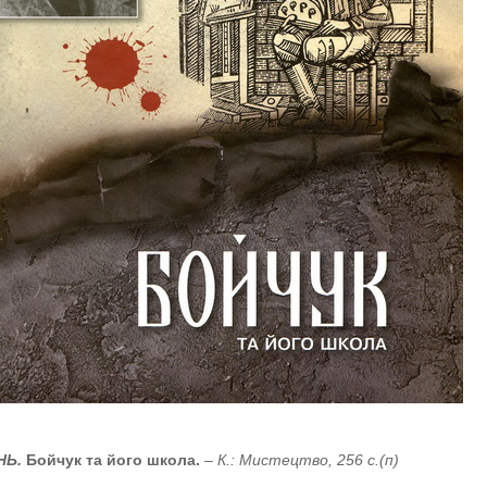
ІНЬ.
Бойчук та його школа.
– К.: Мистецтво, 256 с.(п)