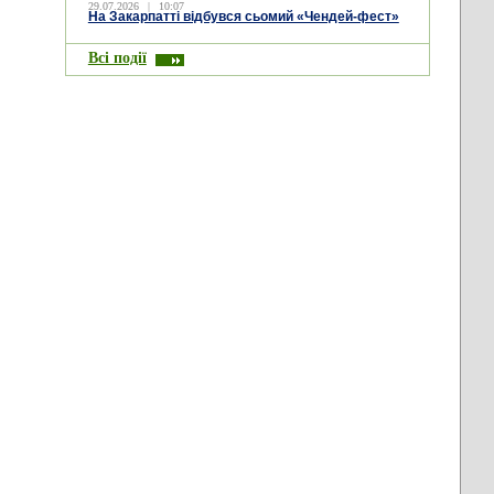
29.07.2026
|
10:07
На Закарпатті відбувся сьомий «Чендей-фест»
Всі події