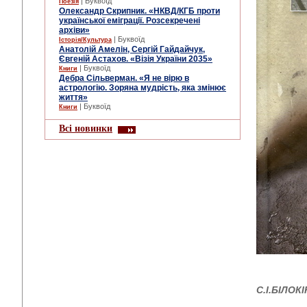
| Буквоїд
Поезія
Олександр Скрипник. «НКВД/КГБ проти
української еміграції. Розсекречені
архіви»
| Буквоїд
Історія/Культура
Анатолій Амелін, Сергій Гайдайчук,
Євгеній Астахов. «Візія України 2035»
| Буквоїд
Книги
Дебра Сільверман. «Я не вірю в
астрологію. Зоряна мудрість, яка змінює
життя»
| Буквоїд
Книги
Всі новинки
С.І.БІЛОК