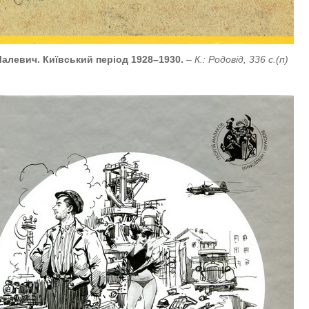
алевич. Київський період 1928–1930.
– К.: Родовід, 336 с.(п)