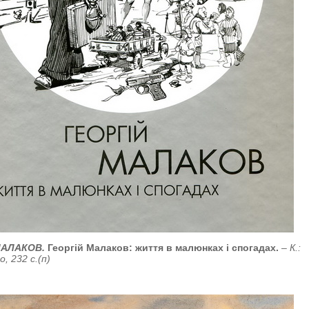
МАЛАКОВ.
Георгій Малаков: життя в малюнках і спогадах.
– К.:
 232 с.(п)