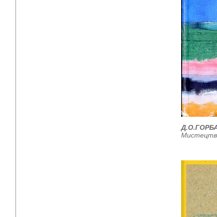
Д.О.ГОРБ
Мистецтво,