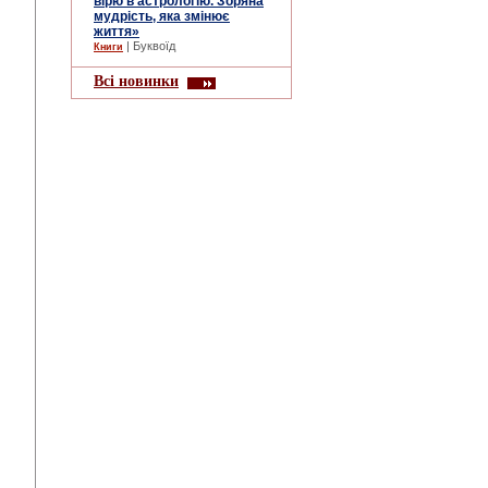
вірю в астрологію. Зоряна
мудрість, яка змінює
життя»
| Буквоїд
Книги
Всі новинки