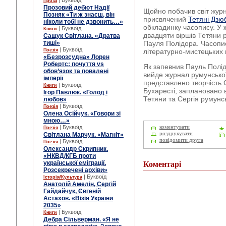
| Буквоїд
Проза
Прозовий дебют Надії
Щойно побачив світ журн
Позняк «Ти ж знаєш, він
присвячений
Тетяні Дзю
ніколи тобі не дзвонить…»
обкладинку часопису. У 
| Буквоїд
Книги
двадцяти віршів Тетяни
Сащук Світлана. «Дратва
тиші»
Пауля Полідора. Часопис
| Буквоїд
Поезія
літературно-мистецьких 
«Безрозсудна» Лорен
Робертс: почуття vs
Як запевнив Пауль Полід
обов’язок та повалені
вийде журнал румунської
імперії
представлено творчість С
| Буквоїд
Книги
Бухаресті, заплановано 
Ігор Павлюк. «Голод і
Тетяни та Сергія румун
любов»
| Буквоїд
Поезія
Олена Осійчук. «Говори зі
мною…»
| Буквоїд
коментувати
Поезія
роздрукувати
Світлана Марчук. «Магніт»
повідомити друга
| Буквоїд
Поезія
Олександр Скрипник.
«НКВД/КГБ проти
української еміграції.
Коментарі
Розсекречені архіви»
| Буквоїд
Історія/Культура
Анатолій Амелін, Сергій
Гайдайчук, Євгеній
Астахов. «Візія України
2035»
| Буквоїд
Книги
Дебра Сільверман. «Я не