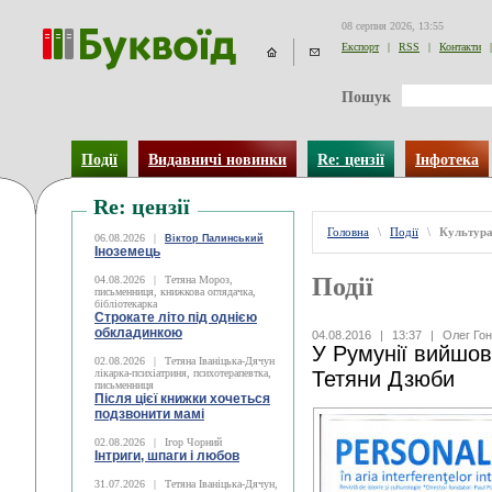
08 серпня 2026, 13:55
Експорт
|
RSS
|
Контакти
|
Пошук
Події
Видавничі новинки
Re: цензії
Інфотека
Re: цензії
Головна
\
Події
\
Культур
06.08.2026
|
Віктор Палинський
Іноземець
Події
04.08.2026
|
Тетяна Мороз,
письменниця, книжкова оглядачка,
бібліотекарка
Строкате літо під однією
обкладинкою
04.08.2016
|
13:37
|
Олег Го
У Румунії вийшов
02.08.2026
|
Тетяна Іваніцька-Дячун
лікарка-психіатриня, психотерапевтка,
Тетяни Дзюби
письменниця
Після цієї книжки хочеться
подзвонити мамі
02.08.2026
|
Ігор Чорний
Інтриги, шпаги і любов
31.07.2026
|
Тетяна Іваніцька-Дячун,