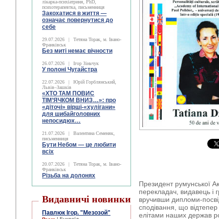
лікарка-психіатриня, PhD,
психотерапевтка, письменниця
Закохатися в життя —
означає повернутися до
себе
29.07.2026
|
Тетяна Торак, м. Івано-
Франківськ
Без миті немає вічности
26.07.2026
|
Ігор Зіньчук
У полоні Чугайстра
22.07.2026
|
Юрій Горблянський,
Львів–Зашків
«ХТО ТАМ ПОВИС
ТІМ’ЯЧКОМ ВНИЗ…»: про
«діточі» вірші-«хулігани»
для шибайголовних
непосидюх…
21.07.2026
|
Валентина Семеняк,
письменниця
Бути Небом ― це любити
всіх
20.07.2026
|
Тетяна Торак, м. Івано-
Франківськ
Різьба на долонях
Президент румунської Ак
перекладач, видавець і 
Видавничі новинки
вручивши дипломи-посві
сподівання, що відтепер
Павлюк Ігор. "Мезозой"
елітами наших держав р