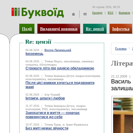
06 серпня 2026, 08:29
Експорт
|
RSS
|
Контакти
|
Події
Видавничі новинки
Re: цензії
Інфотека
Re: цензії
Головна
\
06.08.2026
|
Віктор Палинський
Іноземець
Літера
04.08.2026
|
Тетяна Мороз, письменниця, книжкова
оглядачка, бібліотекарка
Строкате літо під однією обкладинкою
02.08.2026
|
Тетяна Іваніцька-Дячун лікарка-психіатриня,
21.12.2009
|
психотерапевтка, письменниця
Василь 
Після цієї книжки хочеться подзвонити
мамі
залишал
02.08.2026
|
Ігор Чорний
Інтриги, шпаги і любов
31.07.2026
|
Тетяна Іваніцька-Дячун, лікарка-
психіатриня, PhD, психотерапевтка, письменниця
Закохатися в життя — означає
повернутися до себе
29.07.2026
|
Тетяна Торак, м. Івано-Франківськ
Без миті немає вічности