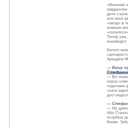
«Вишневі н
завданням:
дитя з куп
але мені з
«захід» в т
знімали впе
«склалося»
Тепер уже,
енкаведіст
Багато важ
сценаристо
Аркадієм М
— Вашу п
Стефани
— Всі знаю
перші новел
годинами д
снаги заро
досі недос
— Стефаник
— Не думаю
Або Станіс
потрібна ди
Києва. Заб