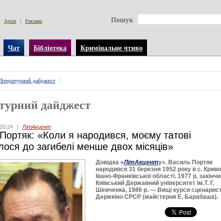
Пошук
Архів
|
Реклама
Чат
Бібліотека
Кримінальне чтиво
Літературний дайджест
\
турний дайджест
20:24
|
ЛітАкцент
Портяк: «Коли я народився, моєму татові
ося до загибелі менше двох місяців»
Довідка «
ЛітАкцент
у».
Василь Портяк
народився 31 березня 1952 року в с. Крив
Івано-Франківської області. 1977 р. закінч
Київський Державний університет ім.Т. Г.
Шевченка, 1986 р. — Вищі курси сценарист
Держкіно СРСР (майстерня Е. Барабаша).