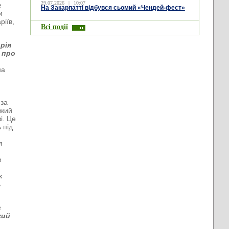
29.07.2026
|
10:07
е
На Закарпатті відбувся сьомий «Чендей-фест»
и
ріїв,
Всі події
орія
 про
на
 за
нжий
і. Це
 під
я
в
ж
ь
в
кий