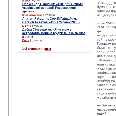
| Буквоїд
Поезія
п’ятнадцят
Олександр Скрипник. «НКВД/КГБ проти
була книжк
української еміграції. Розсекречені
одну чи дру
архіви»
ні ще купу
| Буквоїд
Історія/Культура
Анатолій Амелін, Сергій Гайдайчук,
Євгеній Астахов. «Візія України 2035»
— Фільми, 
| Буквоїд
Книги
УПА. Істо
Дебра Сільверман. «Я не вірю в
це.
астрологію. Зоряна мудрість, яка змінює
— Звичайно
життя»
той «з мос
| Буквоїд
Книги
Герасим
’ю
Дмитрів – 
Всі новинки
залишалося
два тижні 
«Хмара», д
лиш кілька 
міськими а
подільськи
гори прить
необхідної,
елітарному
уявлення з
тисячі публ
мільйонів 
— Наскіль
літератур
рік»?