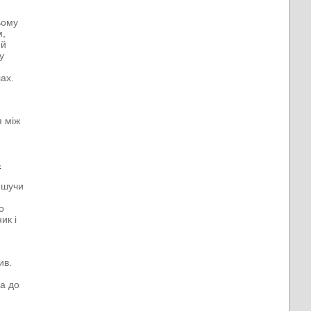
ьому
м,
ий
у
ах.
я між
ь
ишучи
о
ик і
ив.
ла до