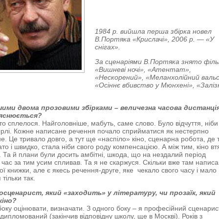
1984 р. вийшла перша збірка новел
В.Портяка «Крислачі», 2006 р. — «У
снігах».
За сценаріями В.Портяка знято філ
«Вишневі ночі», «Атентат»,
«Нескорений», «Меланхолійний вальс
«Осіннє вбивство у Мюнхені», «Заліз
ими двома прозовими збірками – величезна часова дистанція
ояснюється?
то сплелося. Найголовніше, мабуть, саме слово. Було відчуття, ніби
орлі. Кожне написане речення почало сприйматися як нестерпно
не. Це тривало довго, а тут ще «наспіло» кіно, сценарна робота, де
то і швидко, стала ніби свого роду компенсацією. А між тим, кіно вт
. Та й плани були досить амбітні, шкода, що на нездалий період
 час за тим усим спливав. Та я не скаржуся. Скільки вже там написа
ої книжки, але є якесь речення-друге, яке чекало свого часу і мало
тільки так.
носценарист, який «заходить» у літературу, чи прозаїк, який
кіно?
боку оцінювати, визначати. З одного боку – я професійний сценарис
 дипломований (закінчив відповідну школу, ще в Москві). Років з