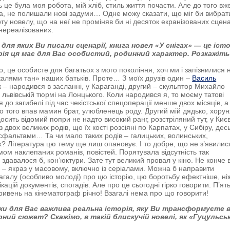
ь це була моя робота, мій хліб, стиль життя почасти. Але до того вж
а, не полишали нові задуми… Одне можу сказати, що міг би вибрат
гу новелу, що на неї не проміняв би ні десяток екранізованих сцена
 нереалізованих.
для яких Ви писали сценарії, книга новел «У снігах» — це іст
рія ця має для Вас особистий, родинний характер. Розкажіть
, це особисте для багатьох з мого покоління, хоч ми і запізнилися 
калями тан» наших батьків. Проте… З моїх друзів один –
Василь
к – народився в засланні, у Караганді, другий – скульптор Михайло
у львівській тюрмі на Лонцького. Коли народився я, то моєму татові
 до загибелі під час чекістської спецоперації менше двох місяців, а
до того впав мамин брат, улюбленець роду. Другий мій дядько, хору
осить відомий попри не надто високий ранг, розстріляний тут, у Києв
з двох великих родів, що їх кості розсіяні по Карпатах, у Сибіру, десь
сфальтами… Та чи мало таких родів – галицьких, волинських,
х? Література цю тему ще лиш опановує. І то добре, що не з’явилис
мом наклепаних романів, повістей. Порятувала відсутність так
 здавалося б, кон’юктури. Зате тут великий провал у кіно. Не конче 
 – якраз у масовому, включно із серіалами. Можна б направити
агалу (особливо молоді) про цю історію, цю боротьбу ефектніше, ні
ікацій документів, спогадів. Але про це сьогодні гірко говорити. П’ят
гривень на кінематограф річно! Взагалі нема про що говорити!
ки для Вас важлива реальна історія, яку Ви трансформуєте 
ний сюжет? Скажімо, в такій блискучій новелі, як «Гуцульсь