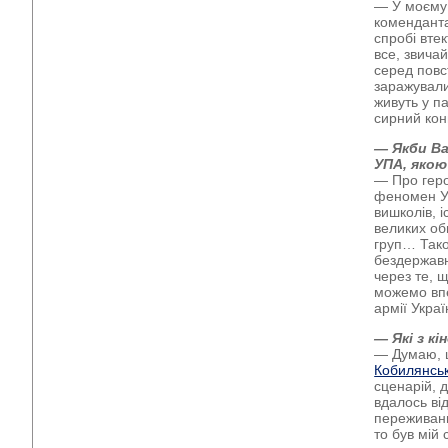
— У моєму 
коменданта
спробі вте
все, звичай
серед повст
заражували 
живуть у п
сирний кони
— Якби Ва
УПА, якою
— Про геро
феномен УП
вишколів, 
великих об
груп… Тако
бездержавни
через те, 
можемо впе
армії Укра
— Які з к
— Думаю, ц
Кобилянськ
сценарій, 
вдалось ві
переживань
то був мій