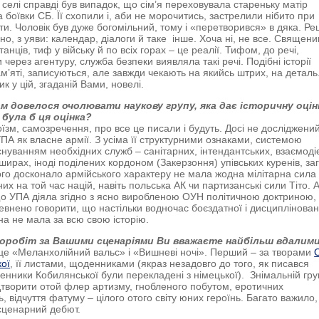
селі справді був випадок, що сім’я переховувала стареньку матір
 боївки СБ. Її схопили і, аби не морочитись, застрелили нібито при
кти. Чоловік був дуже богомільний, тому і «перетворився» в дяка. Ре
но, з уяви: календар, діалоги й таке інше. Хоча ні, не все. Священи
анців, тиф у війську й по всіх горах – це реалії. Тифом, до речі,
через агентуру, служба безпеки виявляла такі речі. Подібні історії
ам’яті, записуються, але завжди чекають на якийсь штрих, на деталь
к у цій, згаданій Вами, новелі.
м довелося очолювати наукову групу, яка дає історичну оцін
 була б ця оцінка?
їзм, самозречення, про все це писали і будуть. Досі не досліджени
А як власне армії. З усіма її структурними ознаками, системою
існуванням необхідних служб – санітарних, інтендантських, взаємоді
ширах, іноді поділених кордоном (Закерзоння) упівських куренів, заг
го досконало армійського характеру не мала жодна мілітарна сила
х на той час націй, навіть польська АК чи партизанські сили Тіто. 
що УПА діяла згідно з ясно виробленою ОУН політичною доктриною,
внено говорити, що настільки водночас боєздатної і дисциплінован
їна не мала за всю свою історію.
іноробіт за Вашими сценаріями Ви вважаєте найбільш вдалим
е «Меланхолійний вальс» і «Вишневі ночі». Перший – за творами
ої
, її листами, щоденниками (якраз незадовго до того, як писався
денники Кобилянської були перекладені з німецької). Знімальній гру
дтворити отой флер артизму, гнобленого побутом, еротичних
, відчуття фатуму – цілого отого світу юних героїнь. Багато важило
 сценарний дебют.