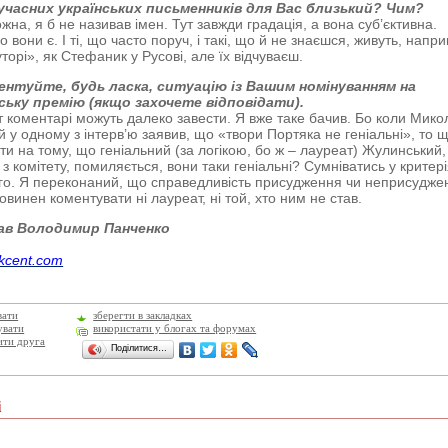
учасних українських письменників для Вас близький? Чим?
на, я б не називав імен. Тут завжди градація, а вона суб’єктивна.
 вони є. І ті, що часто поруч, і такі, що й не знаєшся, живуть, напри
торі», як Стефаник у Русові, але їх відчуваєш.
нтуйте, будь ласка, ситуацію із Вашим номінуванням на
ську премію (якщо захочете відповідати).
коментарі можуть далеко завести. Я вже таке бачив. Бо коли Мико
 у одному з інтерв’ю заявив, що «твори Портяка не геніальні», то 
яти на тому, що геніальний (за логікою, бо ж – лауреат) Жулинський,
 з комітету, помиляється, вони таки геніальні? Сумніватись у критер
ого. Я переконаний, що справедливість присудження чи неприсудже
овинен коментувати ні лауреат, ні той, хто ним не став.
ав Володимир Панченко
akcent.com
вати
зберегти в закладках
увати
використати у блогах та форумах
ити друга
Поділитися…
і