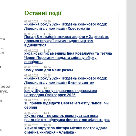
Останні події
06.08.2026
|
08:20
«Книжка року’2026» Тиждень книжкової моди:
Лідери літа у номінації «Хрестоматія
05.08.2026
|
11:26
Понад 8 мільйонів книжок згоріли у Харкові: як
ьми
допомогти українським видавництвам
відновитися
»,
05.08.2026
|
11:17
на
Українські письменниці Інна Ковальчук та Тетяна
Череп-Пероганич видали спільну збірку
оповідань
.
05.08.2026
|
10:04
Чому вони для мене разом...
05.08.2026
|
08:28
«Книжка року’2026» Тиждень книжкової моди:
Лідери літа у номінації «Дитяче свято»
 треба
04.08.2026
|
13:27
ягує,
Ірину Шувалову відзначено норвезькою
нагородою Ordknappen 2026
в
31.07.2026
|
13:13
10 причин відвідати BestsellerFest у Львові 7-9
серпня
30.07.2026
|
13:11
«Культура – це молот, яким кується нова
реальність»: підсумки фестивалю «Фронтера»
30.07.2026
|
13:08
У Києві вдруге за півтора місяця постраждала
т.
сімейна книгарня «Альпака»