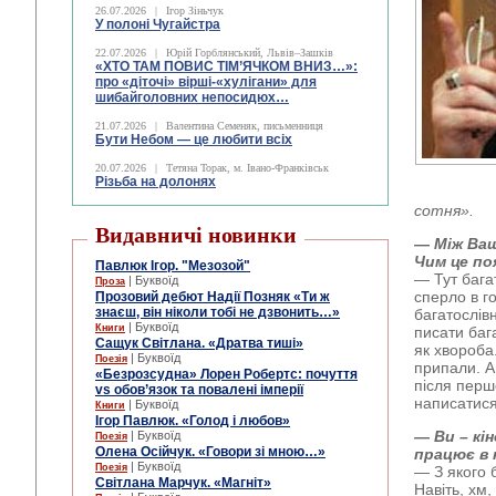
26.07.2026
|
Ігор Зіньчук
У полоні Чугайстра
22.07.2026
|
Юрій Горблянський, Львів–Зашків
«ХТО ТАМ ПОВИС ТІМ’ЯЧКОМ ВНИЗ…»:
про «діточі» вірші-«хулігани» для
шибайголовних непосидюх…
21.07.2026
|
Валентина Семеняк, письменниця
Бути Небом ― це любити всіх
20.07.2026
|
Тетяна Торак, м. Івано-Франківськ
Різьба на долонях
сотня».
Видавничі новинки
— Між Ваш
Чим це п
Павлюк Ігор. "Мезозой"
— Тут бага
| Буквоїд
Проза
сперло в г
Прозовий дебют Надії Позняк «Ти ж
знаєш, він ніколи тобі не дзвонить…»
багатослів
| Буквоїд
Книги
писати бага
Сащук Світлана. «Дратва тиші»
як хвороба
| Буквоїд
Поезія
припали. А
«Безрозсудна» Лорен Робертс: почуття
після перш
vs обов’язок та повалені імперії
написатися 
| Буквоїд
Книги
Ігор Павлюк. «Голод і любов»
— Ви – кі
| Буквоїд
Поезія
Олена Осійчук. «Говори зі мною…»
працює в 
| Буквоїд
Поезія
— З якого 
Світлана Марчук. «Магніт»
Навіть, хм,