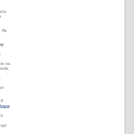
шта
к
. Як
ку
й
єю на
онів,
А
ої
и?
Ольги
пі
, що