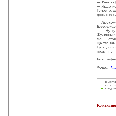
— Хто з с
— Якщо мож
Головне, що
десь «на ху
— Прокоме
Шевченків
— Ну, тут 
Жулинський
мені – сто
ще хто там
Це ні до ч
премії не п
Розпитув
Фото:
lit
коменту
роздрук
повідом
Коментар