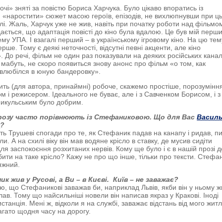
очі» зняті за повістю Бориса Харчука. Було цікаво впоратись із
 «наростити» сюжет масою героїв, епізодів, не вихлюпнувши при ц
елі. Жаль, Харчук уже не жив, навіть при початку роботи над фільмо
дається, що адаптація повісті до кіно була вдалою. Це був мій перш
ему УПА. І взагалі перший – в українському ігровому кіно. На цю тем
рше. Тому є деякі неточності, відсутні певні акценти, але кіно
. До речі, фільм не один раз показували на деяких російських канал
 мабуть, не скоро появиться знову анонс про фільм «о том, как
 влюбілся в юную бандеровку».
ить (для автора, принаймні) робоче, скажемо простіше, порозумінн
м і режисером. Ідеального не буває, але і з Савченком Борисом, і з
икульським було добрим.
розу часто порівнюють із Стефаниковою. Що для Вас
Васил
к
?
ть Трушеві спогади про те, як Стефаник падав на канапу і ридав, п
и. А на схилі віку він мав водяне крісло в ставку, де мусив сидіти
ля заспокоєння розхитаних нервів. Кому ще було і є в нашій прозі д
бити на таке крісло? Кажу не про що інше, тільки про тексти. Стефан
яжний.
 жив у Русові, а Ви – в Києві. Київ – не заважає?
, що Стефаникові заважав би, наприклад Львів, якби він у ньому ж
лав. Тому що найсильніші новели він написав якраз у Кракові. Іноді
станція. Мені ж, відколи я на службі, заважає відстань від мого жит
агато щодня часу на дорогу.