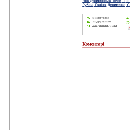
Яна Дубинянська: «Все, що н
Рубіна, Галіна, Денисенко, 
коментувати
роздрукувати
повідомити друга
Коментарі