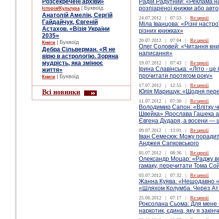
Розсекречені архіви»
Радій Радутний: «Реклама н
| Буквоїд
розпіареної книжки або авт
Історія/Культура
Анатолій Амелін, Сергій
24.07.2012
|
07:53
|
Re:цензії
Гайдайчук, Євгеній
Міла Іванцова: «Різні настр
Астахов. «Візія України
різних книжках»
2035»
20.07.2012
|
07:04
|
Re:цензії
| Буквоїд
Книги
Олег Соловей: «Читання книж
Дебра Сільверман. «Я не
написання»
вірю в астрологію. Зоряна
мудрість, яка змінює
19.07.2012
|
07:43
|
Re:цензії
Ірина Славінська: «Літо - це
життя»
прочитати протягом року»
| Буквоїд
Книги
17.07.2012
|
12:55
|
Re:цензії
Всі новинки
Юлія Марищук: «Щодня переч
11.07.2012
|
07:30
|
Re:цензії
Володимир Сапон: «Влітку ч
Швейка» Ярослава Гашека аб
Євгена Дударя, а восени —
09.07.2012
|
13:01
|
Re:цензії
Іван Семесюк: Можу порадит
Анджея Сапковського
05.07.2012
|
08:36
|
Re:цензії
Олександр Моцар: «Раджу вс
гамаку, перечитати Тома Со
03.07.2012
|
07:32
|
Re:цензії
Жанна Куява: «Нещодавно «
«Шляхом Колумба. Через Атл
25.06.2012
|
07:17
|
Re:цензії
Роксолана Сьома: Для мене 
наркотик, єдина, яку я закін