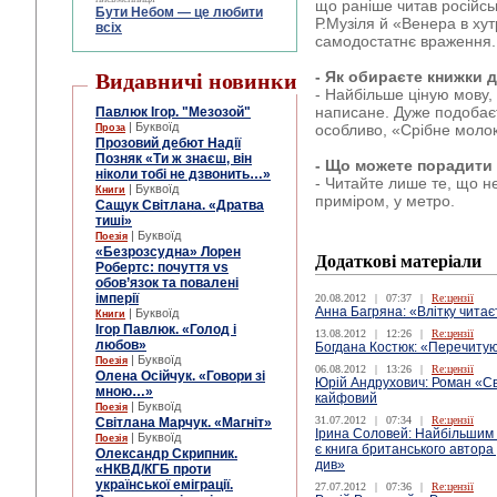
що раніше читав російс
Бути Небом ― це любити
Р.Музіля й «Венера в ху
всіх
самодостатнє враження.
- Як обираєте книжки 
Видавничі новинки
- Найбільше ціную мову,
написане. Дуже подобаєт
Павлюк Ігор. "Мезозой"
| Буквоїд
особливо, «Срібне моло
Проза
Прозовий дебют Надії
Позняк «Ти ж знаєш, він
- Що можете порадити
ніколи тобі не дзвонить…»
- Читайте лише те, що не
| Буквоїд
Книги
приміром, у метро.
Сащук Світлана. «Дратва
тиші»
| Буквоїд
Поезія
«Безрозсудна» Лорен
Додаткові матеріали
Робертс: почуття vs
обов’язок та повалені
імперії
20.08.2012
|
07:37
|
Re:цензії
Анна Багряна: «Влітку читає
| Буквоїд
Книги
Ігор Павлюк. «Голод і
13.08.2012
|
12:26
|
Re:цензії
любов»
Богдана Костюк: «Перечитую 
| Буквоїд
Поезія
06.08.2012
|
13:26
|
Re:цензії
Олена Осійчук. «Говори зі
Юрій Андрухович: Роман «Сві
мною…»
кайфовий
| Буквоїд
Поезія
31.07.2012
|
07:34
|
Re:цензії
Світлана Марчук. «Магніт»
Ірина Соловей: Найбільшим 
| Буквоїд
Поезія
є книга британського автора 
Олександр Скрипник.
див»
«НКВД/КГБ проти
української еміграції.
27.07.2012
|
07:36
|
Re:цензії