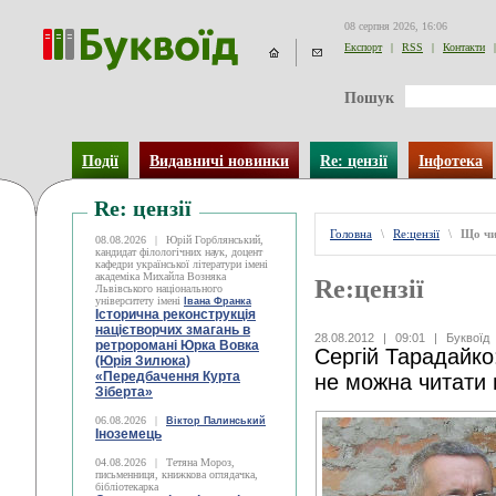
08 серпня 2026, 16:06
Експорт
|
RSS
|
Контакти
|
Пошук
Події
Видавничі новинки
Re: цензії
Інфотека
Re: цензії
Головна
\
Re:цензії
\
Що чи
08.08.2026
|
Юрій Горблянський,
кандидат філологічних наук, доцент
кафедри української літератури імені
академіка Михайла Возняка
Re:цензії
Львівського національного
університету імені
Івана Франка
Історична реконструкція
націєтворчих змагань в
28.08.2012
|
09:01
|
Буквоїд
ретроромані Юрка Вовка
Сергій Тарадайко
(Юрія Зилюка)
«Передбачення Курта
не можна читати п
Зіберта»
06.08.2026
|
Віктор Палинський
Іноземець
04.08.2026
|
Тетяна Мороз,
письменниця, книжкова оглядачка,
бібліотекарка