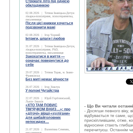
Строкате літо під однією
обкладинкою
02.08.2026
|
Тетяна Іваніцька-Дячун
лікарка-психіатриня, психотерапевтка,
письменниця
Після цієї книжки хочеться
подзвонити мамі
02.08.2026
|
Ігор Чорний
Інтриги, шпаги і любов
31.07.2026
|
Тетяна Іваніцька-Дячун,
лікарка-психіатриня, PhD,
психотерапевтка, письменниця
Закохатися в життя —
означає повернутися до
себе
29.07.2026
|
Тетяна Торак, м. Івано-
Франківськ
Без миті немає вічности
26.07.2026
|
Ігор Зіньчук
У полоні Чугайстра
22.07.2026
|
Юрій Горблянський,
Львів–Зашків
«ХТО ТАМ ПОВИС
- Що Ви читали останн
ТІМ’ЯЧКОМ ВНИЗ…»: про
- Досягши певного віку, 
«діточі» вірші-«хулігани»
відбувається те саме, щ
для шибайголовних
прискіпливішим, отже, к
непосидюх…
відносини стають глибши
перечитуєш. Останнім ча
21.07.2026
|
Валентина Семеняк,
письменниця