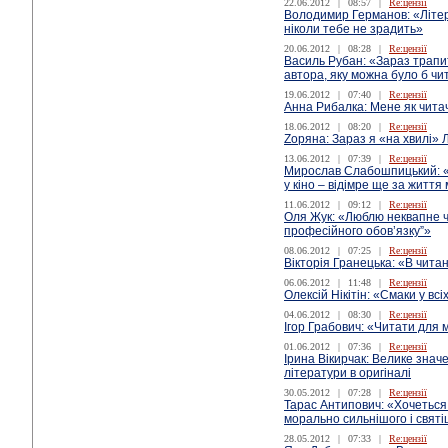
22.06.2012
|
08:57
|
Re:цензії
Володимир Германов: «Літер
ніколи тебе не зрадить»
20.06.2012
|
08:28
|
Re:цензії
Василь Рубан: «Зараз трапит
автора, яку можна було б ч
19.06.2012
|
07:40
|
Re:цензії
Анна Рибалка: Мене як чита
18.06.2012
|
08:20
|
Re:цензії
Zоряна: Зараз я «на хвилі»
13.06.2012
|
07:39
|
Re:цензії
Мирослав Слабошпицький: «Р
у кіно – відімре ще за життя
11.06.2012
|
09:12
|
Re:цензії
Оля Жук: «Люблю неквапне чи
професійного обов’язку”»
08.06.2012
|
07:25
|
Re:цензії
Вікторія Гранецька: «В чита
06.06.2012
|
11:48
|
Re:цензії
Олексій Нікітін: «Смаки у всіх
04.06.2012
|
08:30
|
Re:цензії
Ігор Грабович: «Читати для
01.06.2012
|
07:36
|
Re:цензії
Ірина Вікирчак: Велике зна
літератури в оригіналі
30.05.2012
|
07:28
|
Re:цензії
Тарас Антипович: «Хочеться 
морально сильнішого і святіш
28.05.2012
|
07:33
|
Re:цензії