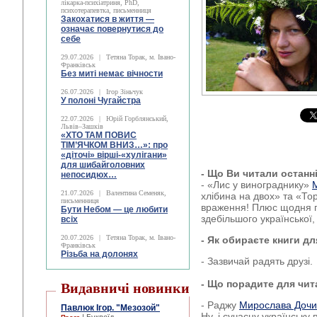
лікарка-психіатриня, PhD,
психотерапевтка, письменниця
Закохатися в життя —
означає повернутися до
себе
29.07.2026
|
Тетяна Торак, м. Івано-
Франківськ
Без миті немає вічности
26.07.2026
|
Ігор Зіньчук
У полоні Чугайстра
22.07.2026
|
Юрій Горблянський,
Львів–Зашків
«ХТО ТАМ ПОВИС
ТІМ’ЯЧКОМ ВНИЗ…»: про
«діточі» вірші-«хулігани»
для шибайголовних
- Що Ви читали остан
непосидюх…
- «Лис у винограднику»
21.07.2026
|
Валентина Семеняк,
хлібина на двох» та «То
письменниця
враження! Плюс щодня п
Бути Небом ― це любити
здебільшого української, 
всіх
20.07.2026
|
Тетяна Торак, м. Івано-
- Як обираєте книги д
Франківськ
Різьба на долонях
- Зазвичай радять друзі.
- Що порадите для чи
Видавничі новинки
- Раджу
Мирослава Доч
Павлюк Ігор. "Мезозой"
Ну, і сучасну українську 