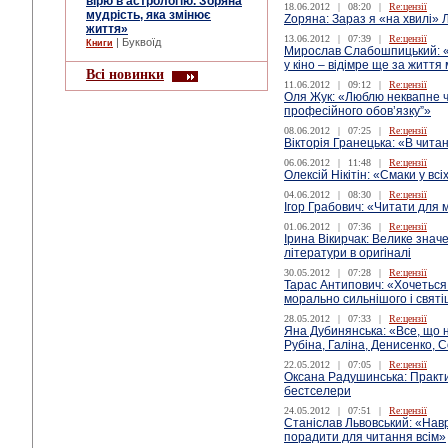
вірю в астрологію. Зоряна
18.06.2012
|
08:20
|
Re:цензії
мудрість, яка змінює
Zоряна: Зараз я «на хвилі»
життя»
13.06.2012
|
07:39
|
Re:цензії
| Буквоїд
Книги
Мирослав Слабошпицький: «Р
у кіно – відімре ще за життя
Всі новинки
11.06.2012
|
09:12
|
Re:цензії
Оля Жук: «Люблю неквапне чи
професійного обов’язку”»
08.06.2012
|
07:25
|
Re:цензії
Вікторія Гранецька: «В чита
06.06.2012
|
11:48
|
Re:цензії
Олексій Нікітін: «Смаки у всіх
04.06.2012
|
08:30
|
Re:цензії
Ігор Грабович: «Читати для
01.06.2012
|
07:36
|
Re:цензії
Ірина Вікирчак: Велике зна
літератури в оригіналі
30.05.2012
|
07:28
|
Re:цензії
Тарас Антипович: «Хочеться 
морально сильнішого і святіш
28.05.2012
|
07:33
|
Re:цензії
Яна Дубинянська: «Все, що н
Рубіна, Галіна, Денисенко, 
22.05.2012
|
07:05
|
Re:цензії
Оксана Радушинська: Практи
бестселери
24.05.2012
|
07:51
|
Re:цензії
Станіслав Львовський: «Нав
порадити для читання всім»