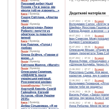
| Буквоїд
Проза
Прозовий дебют Надії
Позняк «Ти ж знаєш, він
ніколи тобі не дзвонить…»
Додаткові матеріали
| Буквоїд
Книги
Сащук Світлана. «Дратва
тиші»
11.07.2012
|
07:30
|
Re:цензії
| Буквоїд
Володимир Сапон: «Влітку ч
Поезія
«Безрозсудна» Лорен
Швейка» Ярослава Гашека аб
Робертс: почуття vs
Євгена Дударя, а восени —
обов’язок та повалені
09.07.2012
|
13:01
|
Re:цензії
імперії
Іван Семесюк: Можу порадит
| Буквоїд
Книги
Анджея Сапковського
Ігор Павлюк. «Голод і
05.07.2012
|
08:36
|
Re:цензії
любов»
Олександр Моцар: «Раджу вс
| Буквоїд
Поезія
гамаку, перечитати Тома Со
Олена Осійчук. «Говори зі
мною…»
03.07.2012
|
07:32
|
Re:цензії
Жанна Куява: «Нещодавно «
| Буквоїд
Поезія
«Шляхом Колумба. Через Атл
Світлана Марчук. «Магніт»
| Буквоїд
Поезія
25.06.2012
|
07:17
|
Re:цензії
Олександр Скрипник.
Роксолана Сьома: Для мене 
«НКВД/КГБ проти
наркотик, єдина, яку я закін
української еміграції.
22.06.2012
|
08:57
|
Re:цензії
Розсекречені архіви»
Володимир Германов: «Літер
| Буквоїд
Історія/Культура
ніколи тебе не зрадить»
Анатолій Амелін, Сергій
20.06.2012
|
08:28
|
Re:цензії
Гайдайчук, Євгеній
Василь Рубан: «Зараз трапит
Астахов. «Візія України
автора, яку можна було б ч
2035»
| Буквоїд
Книги
19.06.2012
|
07:40
|
Re:цензії
Дебра Сільверман. «Я не
Анна Рибалка: Мене як чита