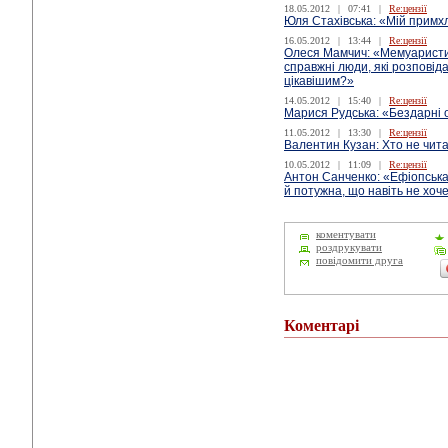
18.05.2012
|
07:41
|
Re:цензії
Юля Стахівська: «Мій примхл
16.05.2012
|
13:44
|
Re:цензії
Олеся Мамчич: «Мемуаристик
справжні люди, які розповіда
цікавішим?»
14.05.2012
|
15:40
|
Re:цензії
Марися Рудська: «Бездарні 
11.05.2012
|
13:30
|
Re:цензії
Валентин Кузан: Хто не чита
10.05.2012
|
11:09
|
Re:цензії
Антон Санченко: «Ефіопська
й потужна, що навіть не хоч
коментувати
роздрукувати
повідомити друга
Коментарі