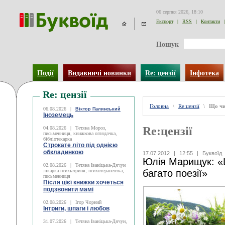
06 серпня 2026, 18:10
Експорт
|
RSS
|
Контакти
|
Пошук
Події
Видавничі новинки
Re: цензії
Інфотека
Re: цензії
Головна
\
Re:цензії
\
Що чи
06.08.2026
|
Віктор Палинський
Іноземець
Re:цензії
04.08.2026
|
Тетяна Мороз,
письменниця, книжкова оглядачка,
бібліотекарка
Строкате літо під однією
обкладинкою
17.07.2012
|
12:55
|
Буквоїд
Юлія Марищук: «
02.08.2026
|
Тетяна Іваніцька-Дячун
лікарка-психіатриня, психотерапевтка,
багато поезії»
письменниця
Після цієї книжки хочеться
подзвонити мамі
02.08.2026
|
Ігор Чорний
Інтриги, шпаги і любов
31.07.2026
|
Тетяна Іваніцька-Дячун,