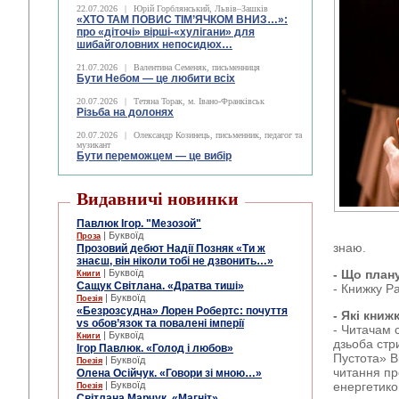
22.07.2026
|
Юрій Горблянський, Львів–Зашків
«ХТО ТАМ ПОВИС ТІМ’ЯЧКОМ ВНИЗ…»:
про «діточі» вірші-«хулігани» для
шибайголовних непосидюх…
21.07.2026
|
Валентина Семеняк, письменниця
Бути Небом ― це любити всіх
20.07.2026
|
Тетяна Торак, м. Івано-Франківськ
Різьба на долонях
20.07.2026
|
Олександр Козинець, письменник, педагог та
музикант
Бути переможцем — це вибір
Видавничі новинки
Павлюк Ігор. "Мезозой"
| Буквоїд
Проза
знаю.
Прозовий дебют Надії Позняк «Ти ж
знаєш, він ніколи тобі не дзвонить…»
| Буквоїд
- Що план
Книги
Сащук Світлана. «Дратва тиші»
- Книжку Р
| Буквоїд
Поезія
«Безрозсудна» Лорен Робертс: почуття
- Які кни
vs обов’язок та повалені імперії
- Читачам 
| Буквоїд
Книги
дзьоба стр
Ігор Павлюк. «Голод і любов»
Пустота» В
| Буквоїд
Поезія
читання пр
Олена Осійчук. «Говори зі мною…»
| Буквоїд
енергетик
Поезія
Світлана Марчук. «Магніт»