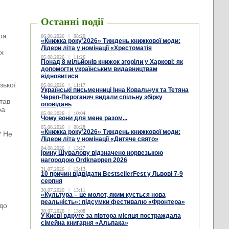
Останні події
ра
06.08.2026
|
08:20
«Книжка року’2026» Тиждень книжкової моди:
Лідери літа у номінації «Хрестоматія
их
05.08.2026
|
11:26
Понад 8 мільйонів книжок згоріли у Харкові: як
допомогти українським видавництвам
відновитися
зької
05.08.2026
|
11:17
Українські письменниці Інна Ковальчук та Тетяна
о
Череп-Пероганич видали спільну збірку
итав
оповідань
ра
05.08.2026
|
10:04
Чому вони для мене разом...
05.08.2026
|
08:28
«Книжка року’2026» Тиждень книжкової моди:
? Не
Лідери літа у номінації «Дитяче свято»
04.08.2026
|
13:27
Ірину Шувалову відзначено норвезькою
нагородою Ordknappen 2026
.
31.07.2026
|
13:13
10 причин відвідати BestsellerFest у Львові 7-9
серпня
30.07.2026
|
13:11
«Культура – це молот, яким кується нова
реальність»: підсумки фестивалю «Фронтера»
 до
30.07.2026
|
13:08
У Києві вдруге за півтора місяця постраждала
сімейна книгарня «Альпака»