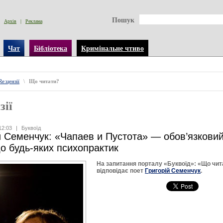
Пошук
Архів
|
Реклама
Чат
Бібліотека
Кримінальне чтиво
Re:цензії
\
Що читати?
зії
12:03
|
Буквоїд
й Семенчук: «Чапаев и Пустота» — обов’язкови
до будь-яких психопрактик
На запитання порталу «Буквоїд»: «Що чит
відповідає поет
Григорій Семенчук
.