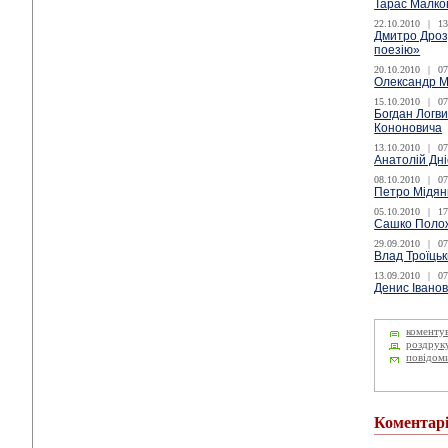
Тарас Малков
22.10.2010
|
13
Дмитро Дроз
поезію»
20.10.2010
|
07
Олександр М
15.10.2010
|
07
Богдан Логви
Кононовича
13.10.2010
|
07
Анатолій Дн
08.10.2010
|
07
Петро Мідян
05.10.2010
|
17
Сашко Положи
29.09.2010
|
07
Влад Троїць
13.09.2010
|
07
Денис Іванов
коменту
роздрук
повідом
Коментар