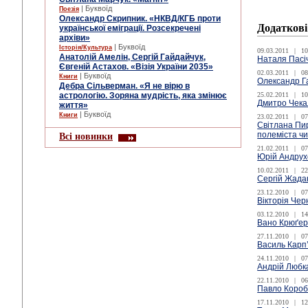
| Буквоїд
Поезія
Олександр Скрипник. «НКВД/КГБ проти
Додаткові
української еміграції. Розсекречені
архіви»
| Буквоїд
Історія/Культура
09.03.2011
|
10
Анатолій Амелін, Сергій Гайдайчук,
Наталя Пасіч
Євгеній Астахов. «Візія України 2035»
02.03.2011
|
08
| Буквоїд
Книги
Олександр Га
Дебра Сільверман. «Я не вірю в
астрологію. Зоряна мудрість, яка змінює
25.02.2011
|
10
Дмитро Чекал
життя»
| Буквоїд
Книги
23.02.2011
|
07
Світлана Пир
полеміста ч
Всі новинки
21.02.2011
|
07
Юрій Андрух
10.02.2011
|
22
Сергій Жада
23.12.2010
|
07
Вікторія Чер
03.12.2010
|
14
Вано Крюґер:
27.11.2010
|
07
Василь Карп
24.11.2010
|
07
Андрій Любка
22.11.2010
|
06
Павло Короб
17.11.2010
|
12