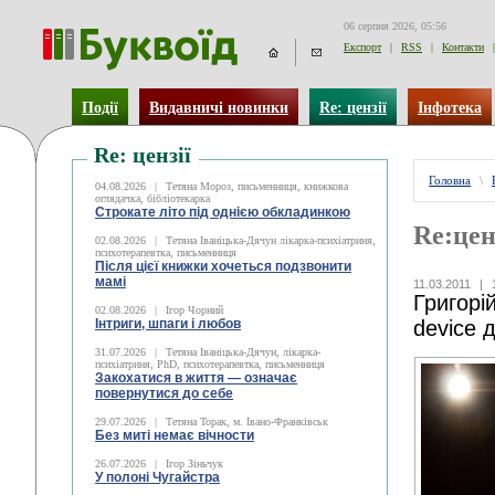
06 серпня 2026, 05:56
Експорт
|
RSS
|
Контакти
|
Події
Видавничі новинки
Re: цензії
Інфотека
Re: цензії
Головна
\
04.08.2026
|
Тетяна Мороз, письменниця, книжкова
оглядачка, бібліотекарка
Строкате літо під однією обкладинкою
Re:цен
02.08.2026
|
Тетяна Іваніцька-Дячун лікарка-психіатриня,
психотерапевтка, письменниця
Після цієї книжки хочеться подзвонити
мамі
11.03.2011
|
Григорі
02.08.2026
|
Ігор Чорний
Інтриги, шпаги і любов
device 
31.07.2026
|
Тетяна Іваніцька-Дячун, лікарка-
психіатриня, PhD, психотерапевтка, письменниця
Закохатися в життя — означає
повернутися до себе
29.07.2026
|
Тетяна Торак, м. Івано-Франківськ
Без миті немає вічности
26.07.2026
|
Ігор Зіньчук
У полоні Чугайстра