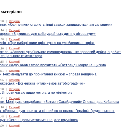
 матеріали
:08
|
Re:цензії
ник: «Одні книжки старіють, інші завжди залишаються актуальними»
:14
|
Re:цензії
врош: «Відкриваю для себе українську дитячу літературу»
:38
|
Re:цензії
кін: «При виборі книги орієнтуюся на улюблених авторів»
:10
|
Re:цензії
кало: «Записки українського самашедшого» - не прозовий дебют, а дебют
и соціального коментатора
:15
|
Re:цензії
ович: Раджу обов’язково прочитати «Ґоттланд» Маріуша Щиґела
:51
|
Re:цензії
н: Рекомендувати до прочитання книжки – справа невдячна
:35
|
Re:цензії
няхівська: «Всі книжки читаю немов автобіографічні»
:08
|
Re:цензії
 З прози читаю лише метрів, а не міліметрів
:21
|
Re:цензії
’юк: Мені дуже сподобався «Бетмен Сагайдачний» Олександра Кабанова
:16
|
Re:цензії
: «Рекомендую почитати «Інший світ» поляка Герлінґа-Ґрудзінського»
:48
|
Re:цензії
чук: «Останні роки читаю менше, але влучніше»
:00
|
Re:цензії