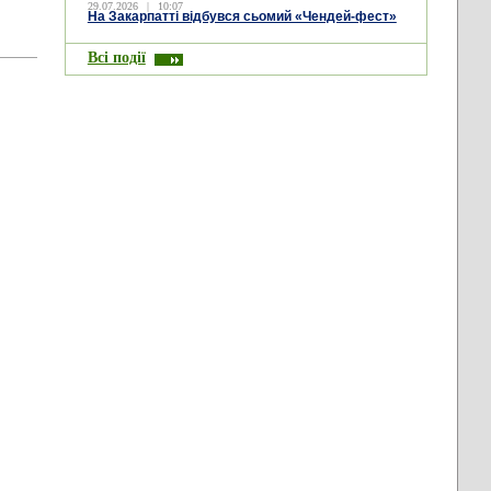
29.07.2026
|
10:07
На Закарпатті відбувся сьомий «Чендей-фест»
Всі події