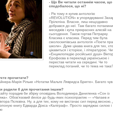
- Що Ви читали останнім часом, що
сподобалося, що ні?
- Рік тому я купив антологію
«REVOLUTION» в упорядкуванні Заха
Прілєпіна. Власне, лиш нещодавно
добрався до неї. Там багато потаємн
меседжів і купа прекрасних алюзій на
сьогодення. Також гортав Петрарку.
Класика є класика. Перед тим була
смолоскипівська антологія «Поети пра
школи». Дуже цікава книга для тих, хт
цікавиться і історією, і літературою. Ч
«Енциклопедію російської душі» Вікто
Єрофєєва в перекладі українською і
перестав читати на середині. Чи то
переклад поганий, чи то тема не така
уєте прочитати?
айнера-Марія Рільке «Нотатки Мальте Лявридса Бригге». Багато чув
жки радили б для прочитання іншим?
сайту порадив би збірку оповідань Володимира Даниленка «Сон із
ижа». Обов’язовий device до будь-яких психопрактик — «Чапаев и
іктора Пєлєвіна. Ну, а для тих, кому не вистачає сил перед весною,
опоную книгу Едварда Докса «Каліграф». Просто заряджає силою і
ою