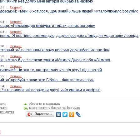
ич: Книги невідомих мені авторів обираю за назвою
:11
|
Re:цензії
довський: «Мені б хотілося, щоб якнайбільше людей читало/любило/розуміло
:34
|
Re:цензії
оцар: «Рекомендую мікшувати тексти різних авторів»
:34
|
Re:цензії
ненко: Я постійно рекомендую, дарую і роздаю «Тему для медитації» Леоніда
:08
|
Re:цензії
істровий: «З настанням холоду перечитую улюблених поетів»
:20
|
Re:цензії
ка: «Можу й досі перечитувати «Миколу Джерю» або «Землю»
:19
|
Re:цензії
нський: Читаю те, що трапляється під руку і під настрій
:25
|
Re:цензії
кий: «Спробуйте почитати Біблію… Фантастична річ»
:34
|
Re:цензії
: Читаю книги, які порадили друзі, чиїм смакам я довіряю
вати
зберегти в закладках
увати
використати у блогах та форумах
ити друга
Поділитися…
і