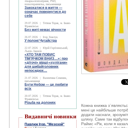
лікарка-психіатриня, PhD,
психотерапевтка, письменниця
Закохатися в життя —
означає повернутися до
себе
29.07.2026
|
Тетяна Торак, м. Івано-
Франківськ
Без миті немає вічности
26.07.2026
|
Ігор Зіньчук
У полоні Чугайстра
22.07.2026
|
Юрій Горблянський,
Львів–Зашків
«ХТО ТАМ ПОВИС
ТІМ’ЯЧКОМ ВНИЗ…»: про
«діточі» вірші-«хулігани»
для шибайголовних
непосидюх…
21.07.2026
|
Валентина Семеняк,
письменниця
Бути Небом ― це любити
всіх
20.07.2026
|
Тетяна Торак, м. Івано-
Франківськ
Різьба на долонях
Кожна книжка з`являється
мені це найбільше потріб
додати наснаги, зрозум
Видавничі новинки
шляху. Саме так відбуло
Раймс «Рік, коли я каза
Павлюк Ігор. "Мезозой"