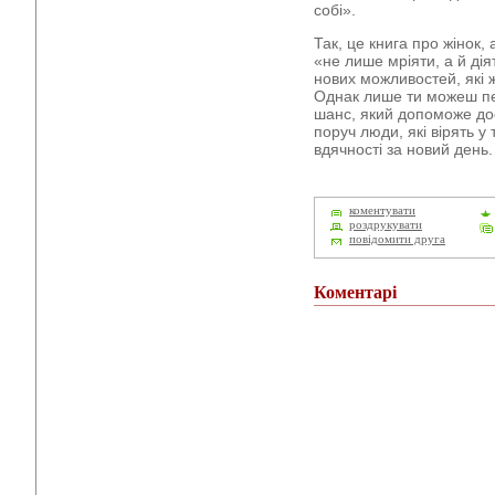
собі».
Так, це книга про жінок,
«не лише мріяти, а й дія
нових можливостей, які ж
Однак лише ти можеш пе
шанс, який допоможе дос
поруч люди, які вірять у
вдячності за новий день
коментувати
роздрукувати
повідомити друга
Коментарі