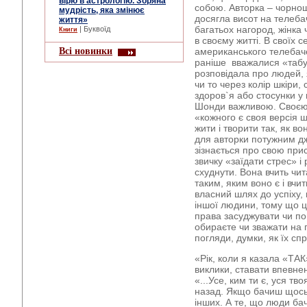
вірю в астрологію. Зоряна
собою. Авторка – чорнош
мудрість, яка змінює
досягла висот на телеба
життя»
багатьох нагород, жінка
| Буквоїд
Книги
в своєму житті. В своїх 
Всі новинки
американського телебаче
раніше вважалися «табу» 
розповідала про людей, 
чи то через колір шкіри,
здоров`я або стосунки у
Шонди важливою. Своєю 
«кожного є своя версія 
жити і творити так, як во
для авторки потужним д
зізнається про свою при
звичку «заїдати стрес» і 
схуднути. Вона вчить чит
таким, яким воно є і вчи
власний шлях до успіху,
іншої людини, тому що ц
права засуджувати чи пов
обираєте чи зважати на 
погляди, думки, як їх с
«Рік, коли я казала «ТАК
виклики, ставати впевне
«...Усе, ким ти є, уся тв
назад. Якщо бачиш щось 
інших. А те, що люди бача