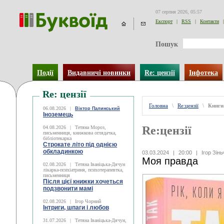
07 серпня 2026, 05:57
Експорт
|
RSS
|
Контакти
|
Пошук
Події
Видавничі новинки
Re: цензії
Інфотека
Re: цензії
Головна
\
Re:цензії
\
Книги
06.08.2026
|
Віктор Палинський
Іноземець
Re:цензії
04.08.2026
|
Тетяна Мороз,
письменниця, книжкова оглядачка,
бібліотекарка
Строкате літо під однією
обкладинкою
03.03.2024
|
20:00
|
Ігор Зінь
Моя правда
02.08.2026
|
Тетяна Іваніцька-Дячун
лікарка-психіатриня, психотерапевтка,
письменниця
Після цієї книжки хочеться
подзвонити мамі
02.08.2026
|
Ігор Чорний
Інтриги, шпаги і любов
31.07.2026
|
Тетяна Іваніцька-Дячун,