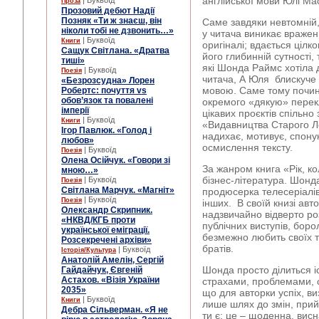
англійської мови Юлі М
| Буквоїд
Проза
Прозовий дебют Надії
Позняк «Ти ж знаєш, він
Саме завдяки невтомній,
ніколи тобі не дзвонить…»
у читача виникає вражен
| Буквоїд
Книги
оригіналі; вдається цілко
Сащук Світлана. «Дратва
його глибинній сутності,
тиші»
які Шонда Раймс хотіла 
| Буквоїд
Поезія
читача, А Юля блискуче
«Безрозсудна» Лорен
мовою. Саме тому почина
Робертс: почуття vs
обов’язок та повалені
окремого «дякую» перекл
імперії
цікавих проєктів спільн
| Буквоїд
Книги
«Видавництва Старого Ле
Ігор Павлюк. «Голод і
надихає, мотивує, спону
любов»
осмислення тексту.
| Буквоїд
Поезія
Олена Осійчук. «Говори зі
За жанром книга «Рік, к
мною…»
бізнес-література. Шонд
| Буквоїд
Поезія
Світлана Марчук. «Магніт»
продюсерка телесеріалі
| Буквоїд
Поезія
інших. В своїй книзі авт
Олександр Скрипник.
надзвичайно відверто ро
«НКВД/КГБ проти
публічних виступів, боро
української еміграції.
безмежно любить своїх тр
Розсекречені архіви»
братів.
| Буквоїд
Історія/Культура
Анатолій Амелін, Сергій
Шонда просто ділиться і
Гайдайчук, Євгеній
Астахов. «Візія України
страхами, проблемами, с
2035»
що для авторки успіх, в
| Буквоїд
Книги
лише шлях до змін, прийн
Дебра Сільверман. «Я не
ти є; це – щоденна, ви