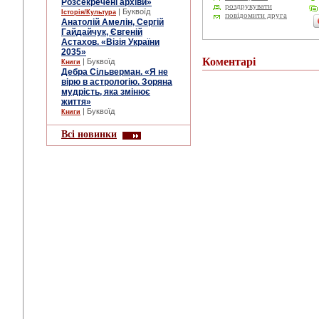
Розсекречені архіви»
роздрукувати
| Буквоїд
Історія/Культура
повідомити друга
Анатолій Амелін, Сергій
Гайдайчук, Євгеній
Астахов. «Візія України
2035»
Коментарі
| Буквоїд
Книги
Дебра Сільверман. «Я не
вірю в астрологію. Зоряна
мудрість, яка змінює
життя»
| Буквоїд
Книги
Всі новинки