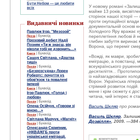
Бути Небом ― це любити
У новому романі «Залиш
всіх
майже 13 років, висвітл
сторінок нашої історії —
проти окупаційної влади
Видавничі новинки
документальній основі кн
Холодного Яру вражає х
Павлюк Ігор. "Мезозой"
| Буквоїд
переплетіння любові й нен
Проза
Прозовий дебют Надії
глибин забуття виринає 
Позняк «Ти ж знаєш, він
Ворона, що переміг смер
ніколи тобі не дзвонить…»
| Буквоїд
Книги
«Вожді, як маври, зробил
Сащук Світлана. «Дратва
еміграцію, а повстанці, 
тиші»
всеукраїнського рушенн
| Буквоїд
Поезія
«Безрозсудна» Лорен
десятиліття... Прототип
Робертс: почуття vs
із найзагадковіших хол
обов’язок та повалені
Ворон. Українська літер
імперії
стрімкий розвиток подій.
| Буквоїд
Книги
мене і крім сюжету є дос
Ігор Павлюк. «Голод і
читача, чий інтерес я с
любов»
| Буквоїд
Поезія
Олена Осійчук. «Говори зі
Василь Шкляр
про рома
мною…»
| Буквоїд
Поезія
Василь Шкляр
. Залиш
Світлана Марчук. «Магніт»
Дозвілля»
, 2009. —384 
| Буквоїд
Поезія
Олександр Скрипник.
«НКВД/КГБ проти
української еміграції.
коментувати