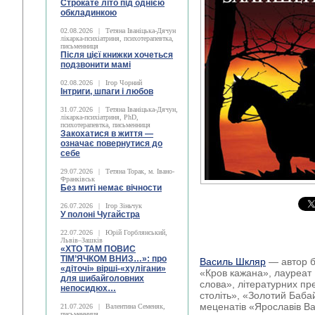
Строкате літо під однією
обкладинкою
02.08.2026
|
Тетяна Іваніцька-Дячун
лікарка-психіатриня, психотерапевтка,
письменниця
Після цієї книжки хочеться
подзвонити мамі
02.08.2026
|
Ігор Чорний
Інтриги, шпаги і любов
31.07.2026
|
Тетяна Іваніцька-Дячун,
лікарка-психіатриня, PhD,
психотерапевтка, письменниця
Закохатися в життя —
означає повернутися до
себе
29.07.2026
|
Тетяна Торак, м. Івано-
Франківськ
Без миті немає вічности
26.07.2026
|
Ігор Зіньчук
У полоні Чугайстра
22.07.2026
|
Юрій Горблянський,
Львів–Зашків
«ХТО ТАМ ПОВИС
ТІМ’ЯЧКОМ ВНИЗ…»: про
Василь Шкляр
— автор б
«діточі» вірші-«хулігани»
«Кров кажана», лауреат 
для шибайголовних
слова», літературних пр
непосидюх…
століть», «Золотий Бабай
меценатів «Ярославів Ва
21.07.2026
|
Валентина Семеняк,
письменниця