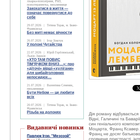
лікарка-психіатриня, PhD,
психотерапевтка, письменниця
Закохатися в життя —
означає повернутися до
себе
29.07.2026
|
Тетяна Торак, м. Івано-
Франківськ
Без миті немає вічности
26.07.2026
|
Ігор Зіньчук
У полоні Чугайстра
22.07.2026
|
Юрій Горблянський,
Львів–Зашків
«ХТО ТАМ ПОВИС
ТІМ’ЯЧКОМ ВНИЗ…»: про
«діточі» вірші-«хулігани»
для шибайголовних
непосидюх…
21.07.2026
|
Валентина Семеняк,
письменниця
Бути Небом ― це любити
всіх
20.07.2026
|
Тетяна Торак, м. Івано-
Франківськ
Різьба на долонях
Дія роману відбувається 
Відні, Галичині та Бава
син геніального композ
Видавничі новинки
Моцарта, Франц Ксавер.
Франц не досяг батьково
Павлюк Ігор. "Мезозой"
сповнене пристрасті, інт