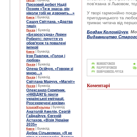
| Буквоїд
Проза
пов’язана зі Львовом, т
Прозовий дебют Надії
Позняк «Ти ж знаєш, він
У творі гармонійно поєд
ніколи тобі не дзвонить…»
| Буквоїд
пригодницького та любо
Книги
Сащук Світлана. «Дратва
тримає читача від першої
тиші»
| Буквоїд
Поезія
Богдан Коломійчук
. М
«Безрозсудна» Лорен
Видавництво Старого
Робертс: почуття vs
обов’язок та повалені
імперії
| Буквоїд
Книги
Ігор Павлюк. «Голод і
любов»
коментувати
| Буквоїд
Поезія
роздрукувати
Олена Осійчук. «Говори зі
повідомити друга
мною…»
| Буквоїд
Поезія
Світлана Марчук. «Магніт»
Коментарі
| Буквоїд
Поезія
Олександр Скрипник.
«НКВД/КГБ проти
української еміграції.
Розсекречені архіви»
| Буквоїд
Історія/Культура
Анатолій Амелін, Сергій
Гайдайчук, Євгеній
Астахов. «Візія України
2035»
| Буквоїд
Книги
Дебра Сільверман. «Я не