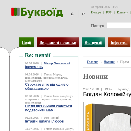
08 серпня 2026, 11:20
Експорт
|
RSS
|
Контакти
|
Пошук
Події
Видавничі новинки
Re: цензії
Інфотека
Re: цензії
Головна
\
Новини
\
Проза
06.08.2026
|
Віктор Палинський
Іноземець
Новини
04.08.2026
|
Тетяна Мороз,
письменниця, книжкова оглядачка,
бібліотекарка
Строкате літо під однією
обкладинкою
20.07.2018
|
19:47
|
Буквоїд
Богдан Коломійчу
02.08.2026
|
Тетяна Іваніцька-Дячун
лікарка-психіатриня, психотерапевтка,
письменниця
Після цієї книжки хочеться
подзвонити мамі
02.08.2026
|
Ігор Чорний
Інтриги, шпаги і любов
31.07.2026
|
Тетяна Іваніцька-Дячун,