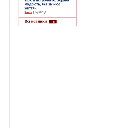
вірю в астрологію. Зоряна
мудрість, яка змінює
життя»
| Буквоїд
Книги
Всі новинки