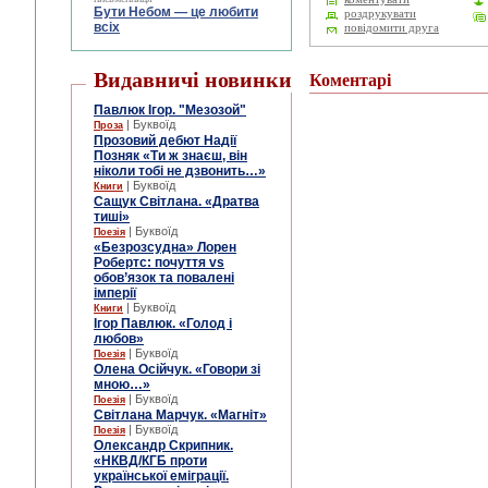
Бути Небом ― це любити
роздрукувати
всіх
повідомити друга
Видавничі новинки
Коментарі
Павлюк Ігор. "Мезозой"
| Буквоїд
Проза
Прозовий дебют Надії
Позняк «Ти ж знаєш, він
ніколи тобі не дзвонить…»
| Буквоїд
Книги
Сащук Світлана. «Дратва
тиші»
| Буквоїд
Поезія
«Безрозсудна» Лорен
Робертс: почуття vs
обов’язок та повалені
імперії
| Буквоїд
Книги
Ігор Павлюк. «Голод і
любов»
| Буквоїд
Поезія
Олена Осійчук. «Говори зі
мною…»
| Буквоїд
Поезія
Світлана Марчук. «Магніт»
| Буквоїд
Поезія
Олександр Скрипник.
«НКВД/КГБ проти
української еміграції.