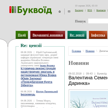
10 серпня 2026, 03:10
Експорт
|
RSS
|
Контакти
|
Пошук
Події
Видавничі новинки
Re: цензії
Інфотека
Re: цензії
Головна
\
Новини
\
Дитяча
08.08.2026
|
Юрій Горблянський,
кандидат філологічних наук, доцент
кафедри української літератури імені
академіка Михайла Возняка
Новини
Львівського національного
університету імені
Івана Франка
Історична реконструкція
націєтворчих змагань в
09.02.2018
|
09:43
|
Буквоїд
ретроромані Юрка Вовка
Валентина Cеменя
(Юрія Зилюка)
«Передбачення Курта
Даринка»
Зіберта»
06.08.2026
|
Віктор Палинський
Іноземець
04.08.2026
|
Тетяна Мороз,
письменниця, книжкова оглядачка,
бібліотекарка