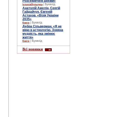
Розсекречені архіви»
| Буквоїд
Історія/Культура
Анатолій Амелін, Сергій
Гайдайчук, Євгеній
Астахов. «Візія України
2035»
| Буквоїд
Книги
Дебра Сільверман. «Я не
вірю в астрологію. Зоряна
мудрість, яка змінює
життя»
| Буквоїд
Книги
Всі новинки