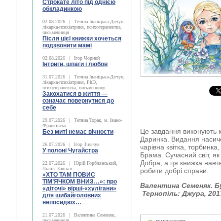
Строкате літо під однією
обкладинкою
02.08.2026
|
Тетяна Іваніцька-Дячун
лікарка-психіатриня, психотерапевтка,
письменниця
Після цієї книжки хочеться
подзвонити мамі
02.08.2026
|
Ігор Чорний
Інтриги, шпаги і любов
31.07.2026
|
Тетяна Іваніцька-Дячун,
лікарка-психіатриня, PhD,
психотерапевтка, письменниця
Закохатися в життя —
означає повернутися до
себе
29.07.2026
|
Тетяна Торак, м. Івано-
Франківськ
Це завдання виконують к
Без миті немає вічности
Даринка. Видання насич
26.07.2026
|
Ігор Зіньчук
чарівна квітка, торбинка
У полоні Чугайстра
Брама. Сучасний світ, як
Добра, а ця книжка навча
22.07.2026
|
Юрій Горблянський,
Львів–Зашків
робити добрі справи.
«ХТО ТАМ ПОВИС
ТІМ’ЯЧКОМ ВНИЗ…»: про
Валентина Cеменяк. Бу
«діточі» вірші-«хулігани»
Тернопіль: Джура, 2017
для шибайголовних
непосидюх…
21.07.2026
|
Валентина Семеняк,
письменниця
коментувати